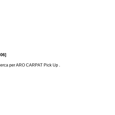
06]
icerca
per
ARO CARPAT Pick Up
.