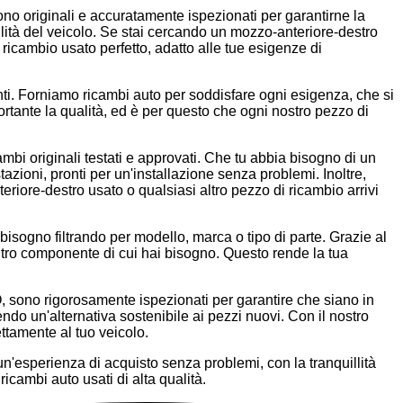
no originali e accuratamente ispezionati per garantirne la
bilità del veicolo. Se stai cercando un mozzo-anteriore-destro
 ricambio usato perfetto, adatto alle tue esigenze di
centi. Forniamo ricambi auto per soddisfare ogni esigenza, che si
rtante la qualità, ed è per questo che ogni nostro pezzo di
mbi originali testati e approvati. Che tu abbia bisogno di un
tazioni, pronti per un'installazione senza problemi. Inoltre,
riore-destro usato o qualsiasi altro pezzo di ricambio arrivi
 bisogno filtrando per modello, marca o tipo di parte. Grazie al
ltro componente di cui hai bisogno. Questo rende la tua
ARO, sono rigorosamente ispezionati per garantire che siano in
endo un'alternativa sostenibile ai pezzi nuovi. Con il nostro
ettamente al tuo veicolo.
un'esperienza di acquisto senza problemi, con la tranquillità
cambi auto usati di alta qualità.