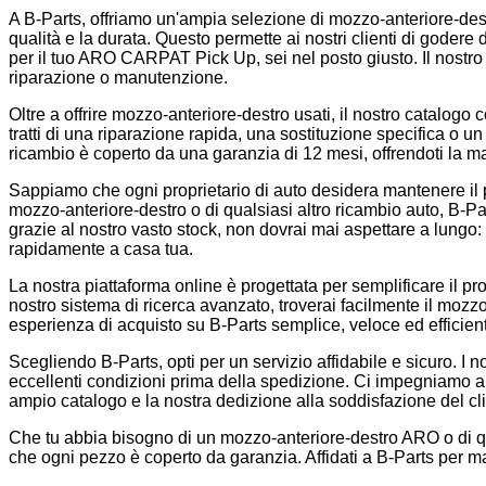
A B-Parts, offriamo un'ampia selezione di mozzo-anteriore-dest
qualità e la durata. Questo permette ai nostri clienti di goder
per il tuo ARO CARPAT Pick Up, sei nel posto giusto. Il nostro s
riparazione o manutenzione.
Oltre a offrire mozzo-anteriore-destro usati, il nostro catalogo 
tratti di una riparazione rapida, una sostituzione specifica o
ricambio è coperto da una garanzia di 12 mesi, offrendoti la mas
Sappiamo che ogni proprietario di auto desidera mantenere il pro
mozzo-anteriore-destro o di qualsiasi altro ricambio auto, B-Part
grazie al nostro vasto stock, non dovrai mai aspettare a lungo:
rapidamente a casa tua.
La nostra piattaforma online è progettata per semplificare il pr
nostro sistema di ricerca avanzato, troverai facilmente il moz
esperienza di acquisto su B-Parts semplice, veloce ed efficien
Scegliendo B-Parts, opti per un servizio affidabile e sicuro. I 
eccellenti condizioni prima della spedizione. Ci impegniamo a of
ampio catalogo e la nostra dedizione alla soddisfazione del clie
Che tu abbia bisogno di un mozzo-anteriore-destro ARO o di qual
che ogni pezzo è coperto da garanzia. Affidati a B-Parts per m