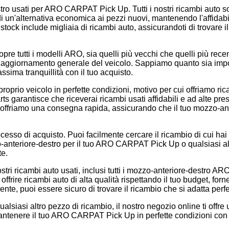
ro usati per ARO CARPAT Pick Up. Tutti i nostri ricambi auto so
e di un'alternativa economica ai pezzi nuovi, mantenendo l'affida
tock include migliaia di ricambi auto, assicurandoti di trovare il
copre tutti i modelli ARO, sia quelli più vecchi che quelli più re
 un aggiornamento generale del veicolo. Sappiamo quanto sia impo
sima tranquillità con il tuo acquisto.
prio veicolo in perfette condizioni, motivo per cui offriamo rica
s garantisce che riceverai ricambi usati affidabili e ad alte pres
 offriamo una consegna rapida, assicurando che il tuo mozzo-ante
ocesso di acquisto. Puoi facilmente cercare il ricambio di cui hai
zo-anteriore-destro per il tuo ARO CARPAT Pick Up o qualsiasi a
te.
nostri ricambi auto usati, inclusi tutti i mozzo-anteriore-destro 
frire ricambi auto di alta qualità rispettando il tuo budget, forn
nte, puoi essere sicuro di trovare il ricambio che si adatta perf
siasi altro pezzo di ricambio, il nostro negozio online ti offre 
antenere il tuo ARO CARPAT Pick Up in perfette condizioni con ri