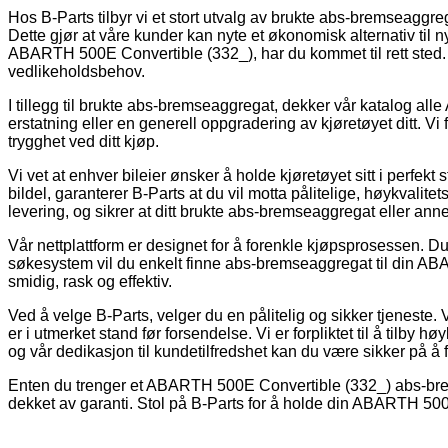
Hos B-Parts tilbyr vi et stort utvalg av brukte abs-bremseaggreg
Dette gjør at våre kunder kan nyte et økonomisk alternativ til ny
ABARTH 500E Convertible (332_), har du kommet til rett sted. Vå
vedlikeholdsbehov.
I tillegg til brukte abs-bremseaggregat, dekker vår katalog alle
erstatning eller en generell oppgradering av kjøretøyet ditt. Vi
trygghet ved ditt kjøp.
Vi vet at enhver bileier ønsker å holde kjøretøyet sitt i perfekt
bildel, garanterer B-Parts at du vil motta pålitelige, høykvalitets
levering, og sikrer at ditt brukte abs-bremseaggregat eller an
Vår nettplattform er designet for å forenkle kjøpsprosessen. Du 
søkesystem vil du enkelt finne abs-bremseaggregat til din AB
smidig, rask og effektiv.
Ved å velge B-Parts, velger du en pålitelig og sikker tjeneste.
er i utmerket stand før forsendelse. Vi er forpliktet til å tilby h
og vår dedikasjon til kundetilfredshet kan du være sikker på å f
Enten du trenger et ABARTH 500E Convertible (332_) abs-bremse
dekket av garanti. Stol på B-Parts for å holde din ABARTH 500E