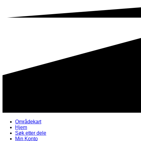
Områdekart
Hjem
Søk etter dele
Min Konto