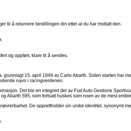
 til å returnere bestillingen din etter at du har mottatt den.
r.
fert og oppført, klare til å sendes.
a, grunnlagt 15. april 1949 av Carlo Abarth. Siden starten har m
tredende navn i racingverdenen.
rmasjon. Det ble en integrert del av Fiat Auto Gestione Sportiva, s
og Abarth 595, som fortsatt huskes som noen av de mest emblem
manøvrerbarhet. De opprettholder sin unike identitet, synonymt m
.