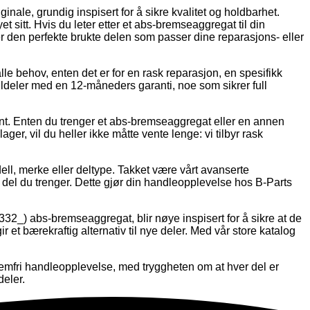
inale, grundig inspisert for å sikre kvalitet og holdbarhet.
t sitt. Hvis du leter etter et abs-bremseaggregat til din
ner den perfekte brukte delen som passer dine reparasjons- eller
alle behov, enten det er for en rask reparasjon, en spesifikk
 bildeler med en 12-måneders garanti, noe som sikrer full
dkjent. Enten du trenger et abs-bremseaggregat eller en annen
lager, vil du heller ikke måtte vente lenge: vi tilbyr rask
dell, merke eller deltype. Takket være vårt avanserte
del du trenger. Dette gjør din handleopplevelse hos B-Parts
332_) abs-bremseaggregat, blir nøye inspisert for å sikre at de
gir et bærekraftig alternativ til nye deler. Med vår store katalog
emfri handleopplevelse, med tryggheten om at hver del er
deler.