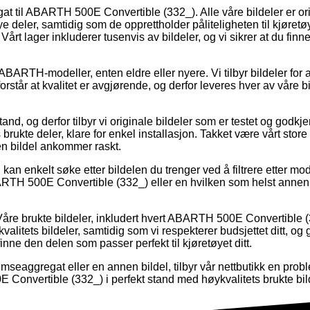
at til ABARTH 500E Convertible (332_). Alle våre bildeler er orig
e deler, samtidig som de opprettholder påliteligheten til kjøretøye
rt lager inkluderer tusenvis av bildeler, og vi sikrer at du fin
 ABARTH-modeller, enten eldre eller nyere. Vi tilbyr bildeler for 
 forstår at kvalitet er avgjørende, og derfor leveres hver av våre
 stand, og derfor tilbyr vi originale bildeler som er testet og go
 brukte deler, klare for enkel installasjon. Takket være vårt store 
nen bildel ankommer raskt.
kan enkelt søke etter bildelen du trenger ved å filtrere etter mo
ARTH 500E Convertible (332_) eller en hvilken som helst annen 
 Våre brukte bildeler, inkludert hvert ABARTH 500E Convertible (
øykvalitets bildeler, samtidig som vi respekterer budsjettet ditt, og 
inne den delen som passer perfekt til kjøretøyet ditt.
aggregat eller en annen bildel, tilbyr vår nettbutikk en probl
 Convertible (332_) i perfekt stand med høykvalitets brukte bil