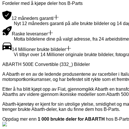
Fordeler med å kjøpe deler hos B-Parts
12 måneders garanti
Nyt 12 måneders garanti på alle brukte bildeler og 14 dager
Raske leveranser
Motta bildelene dine på valgt adresse, fra 24 arbeidstime
14 Millioner brukte bildeler
Vi tilbyr over 14 Millioner originale brukte bildeler, fotogra
ABARTH 500E Convertible (332_) Bildeler
A Abarth er en av de ledende produsentene av racerbiler i Itali
motorsportkonkurranser, og har befestet sitt rykte som et frem
Etter å ha blitt kjøpt opp av Fiat, gjennomgikk Abarth en transfo
Abarths arv videre gjennom ikoniske modeller som Abarth 500 
Abarth-kjøretøy er kjent for sin utrolige ytelse, smidighet og 
trenger brukte Abarth-deler, kan du finne dem hos B-Parts.
Oppdag mer enn
1 000 brukte deler for ABARTH
hos B-Parts