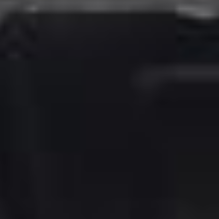
Snakk med oss
Tilgængelig mandag til fredag mellem
09:30-13:30
og
14:30-1
Chat med støtte!
12 Måneder Garanti.
Gjør bestillingen risikofri.