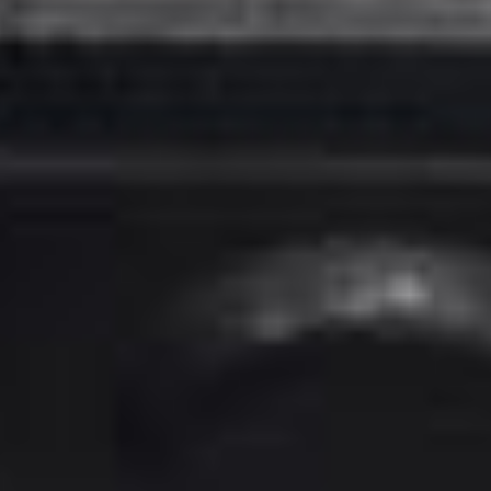
9:00
(CET).