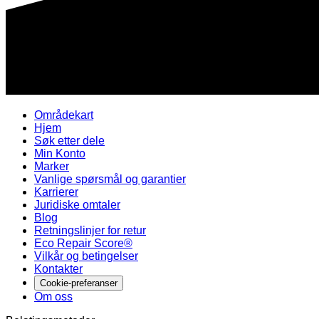
Områdekart
Hjem
Søk etter dele
Min Konto
Marker
Vanlige spørsmål og garantier
Karrierer
Juridiske omtaler
Blog
Retningslinjer for retur
Eco Repair Score®
Vilkår og betingelser
Kontakter
Cookie-preferanser
Om oss