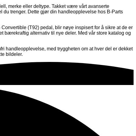
dell, merke eller deltype. Takket være vårt avanserte
l du trenger. Dette gjør din handleopplevelse hos B-Parts
onvertible (T92) pedal, blir nøye inspisert for å sikre at de er
r et bærekraftig alternativ til nye deler. Med vår store katalog og
mfri handleopplevelse, med tryggheten om at hver del er dekket
e bildeler.