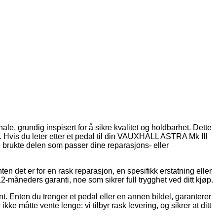
ale, grundig inspisert for å sikre kvalitet og holdbarhet. Dette
tt. Hvis du leter etter et pedal til din VAUXHALL ASTRA Mk III
kte brukte delen som passer dine reparasjons- eller
nten det er for en rask reparasjon, en spesifikk erstatning eller
12-måneders garanti, noe som sikrer full trygghet ved ditt kjøp.
jent. Enten du trenger et pedal eller en annen bildel, garanterer
 ikke måtte vente lenge: vi tilbyr rask levering, og sikrer at ditt