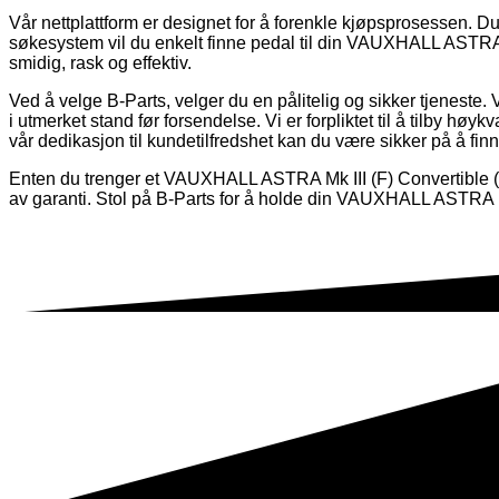
Vår nettplattform er designet for å forenkle kjøpsprosessen. Du 
søkesystem vil du enkelt finne pedal til din VAUXHALL ASTRA M
smidig, rask og effektiv.
Ved å velge B-Parts, velger du en pålitelig og sikker tjeneste. 
i utmerket stand før forsendelse. Vi er forpliktet til å tilby høyk
vår dedikasjon til kundetilfredshet kan du være sikker på å finn
Enten du trenger et VAUXHALL ASTRA Mk III (F) Convertible (T9
av garanti. Stol på B-Parts for å holde din VAUXHALL ASTRA Mk 