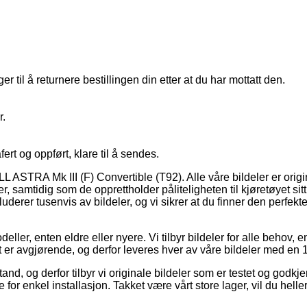
 til å returnere bestillingen din etter at du har mottatt den.
r.
fert og oppført, klare til å sendes.
L ASTRA Mk III (F) Convertible (T92). Alle våre bildeler er origin
er, samtidig som de opprettholder påliteligheten til kjøretøyet si
kluderer tusenvis av bildeler, og vi sikrer at du finner den perfe
ller, enten eldre eller nyere. Vi tilbyr bildeler for alle behov, e
tet er avgjørende, og derfor leveres hver av våre bildeler med en 
stand, og derfor tilbyr vi originale bildeler som er testet og godk
e for enkel installasjon. Takket være vårt store lager, vil du heller