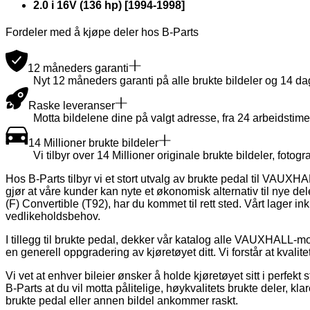
2.0 i 16V (136 hp)
[
1994
-
1998
]
Fordeler med å kjøpe deler hos B-Parts
12 måneders garanti
Nyt 12 måneders garanti på alle brukte bildeler og 14 dager
Raske leveranser
Motta bildelene dine på valgt adresse, fra 24 arbeidstime
14 Millioner brukte bildeler
Vi tilbyr over 14 Millioner originale brukte bildeler, fotogra
Hos B-Parts tilbyr vi et stort utvalg av brukte pedal til VAUXHAL
gjør at våre kunder kan nyte et økonomisk alternativ til nye del
(F) Convertible (T92), har du kommet til rett sted. Vårt lager in
vedlikeholdsbehov.
I tillegg til brukte pedal, dekker vår katalog alle VAUXHALL-mode
en generell oppgradering av kjøretøyet ditt. Vi forstår at kvali
Vi vet at enhver bileier ønsker å holde kjøretøyet sitt i perfekt 
B-Parts at du vil motta pålitelige, høykvalitets brukte deler, klar
brukte pedal eller annen bildel ankommer raskt.