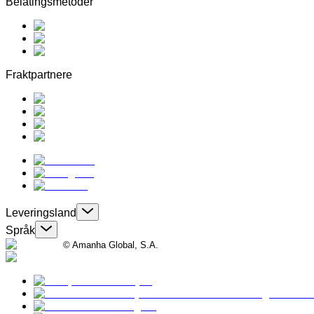
Belatingsmetoder
Fraktpartnere
Leveringsland
Språk
© Amanha Global, S.A.