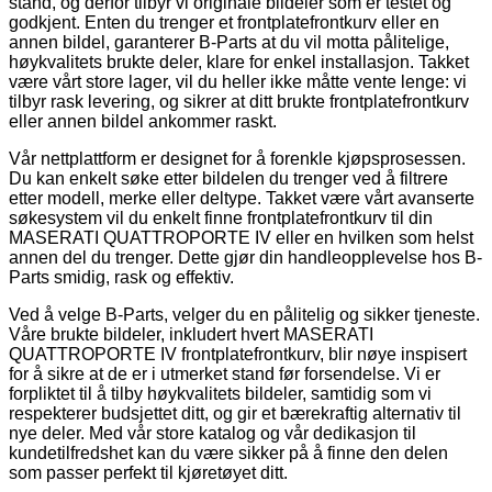
stand, og derfor tilbyr vi originale bildeler som er testet og
godkjent. Enten du trenger et frontplatefrontkurv eller en
annen bildel, garanterer B-Parts at du vil motta pålitelige,
høykvalitets brukte deler, klare for enkel installasjon. Takket
være vårt store lager, vil du heller ikke måtte vente lenge: vi
tilbyr rask levering, og sikrer at ditt brukte frontplatefrontkurv
eller annen bildel ankommer raskt.
Vår nettplattform er designet for å forenkle kjøpsprosessen.
Du kan enkelt søke etter bildelen du trenger ved å filtrere
etter modell, merke eller deltype. Takket være vårt avanserte
søkesystem vil du enkelt finne frontplatefrontkurv til din
MASERATI QUATTROPORTE IV eller en hvilken som helst
annen del du trenger. Dette gjør din handleopplevelse hos B-
Parts smidig, rask og effektiv.
Ved å velge B-Parts, velger du en pålitelig og sikker tjeneste.
Våre brukte bildeler, inkludert hvert MASERATI
QUATTROPORTE IV frontplatefrontkurv, blir nøye inspisert
for å sikre at de er i utmerket stand før forsendelse. Vi er
forpliktet til å tilby høykvalitets bildeler, samtidig som vi
respekterer budsjettet ditt, og gir et bærekraftig alternativ til
nye deler. Med vår store katalog og vår dedikasjon til
kundetilfredshet kan du være sikker på å finne den delen
som passer perfekt til kjøretøyet ditt.