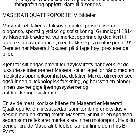
fotografert og oppført, klare til å sendes.
MASERATI QUATTROPORTE IV Bildeler
Maserati, et italiensk luksusbilmerke, personifiserer
eleganse, sportslig ytelse og sofistikering. Grunnlagt i 1914
av Maserati-brødrene, var merket opprinnelig dedikert til
produksjon av racerbiler, men trakk seg fra motorsport i 1957.
Deretter har Maserati fokusert på å lage høyt presterende
biler.
Kjent for sitt engasjement for høykvalitets håndverk, er de
luksuriøse interiørene i Maserati-biler laget for hånd med en
metikuløs oppmerksomhet på detaljer. Merket utmerker seg
også innen bilteknologisk forskning, og har vært en pioner
innen uavhengige fjæringssystemer og
antiblockeringssystemer.
En av de mest ikoniske bilene fra Maserati er Maserati
Quattroporte, en luksussedan som kombinerer eksklusiv
design med en kraftig motor. Maserati Ghibli er en sportsed
sedan som reflekterer merkets arv innen motorsport. Hvis du
trenger brukte Maserati bildeler, kan du finne dem hos B-
Parts.