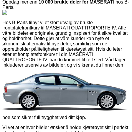
Oppdag mer enn
10 000 brukte deler for MASERATI
hos B-
Parts.
Hos B-Parts tilbyr vi et stort utvalg av brukte
frontplatefrontkurv til MASERATI QUATTROPORTE IV. Alle
våre bildeler er originale, grundig inspisert for å sikre kvalitet
og holdbarhet. Dette gjør at våre kunder kan nyte et
økonomisk alternativ til nye deler, samtidig som de
opprettholder påliteligheten til kjøretøyet sitt. Hvis du leter
etter et frontplatefrontkurv til din MASERATI
QUATTROPORTE IV, har du kommet til rett sted. Vårt lager
inkluderer tusenvis av bildeler, og vi sikrer at du finner den
perfekte brukte delen som passer dine reparasjons- eller
vedlikeholdsbehov.
I tillegg til brukte frontplatefrontkurv, dekker vår katalog alle
MASERATI-modeller, enten eldre eller nyere. Vi tilbyr
bildeler for alle behov, enten det er for en rask reparasjon, en
spesifikk erstatning eller en generell oppgradering av
kjøretøyet ditt. Vi forstår at kvalitet er avgjørende, og derfor
leveres hver av våre bildeler med en 12-måneders garanti,
noe som sikrer full trygghet ved ditt kjøp.
Vi vet at enhver bileier ønsker å holde kjøretøyet sitt i perfekt