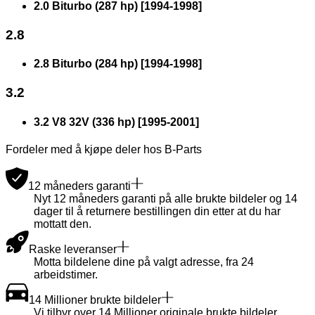
2.0 Biturbo (287 hp)
[
1994
-
1998
]
2.8
2.8 Biturbo (284 hp)
[
1994
-
1998
]
3.2
3.2 V8 32V (336 hp)
[
1995
-
2001
]
Fordeler med å kjøpe deler hos B-Parts
12 måneders garanti
Nyt 12 måneders garanti på alle brukte bildeler og 14
dager til å returnere bestillingen din etter at du har
mottatt den.
Raske leveranser
Motta bildelene dine på valgt adresse, fra 24
arbeidstimer.
14 Millioner brukte bildeler
Vi tilbyr over 14 Millioner originale brukte bildeler,