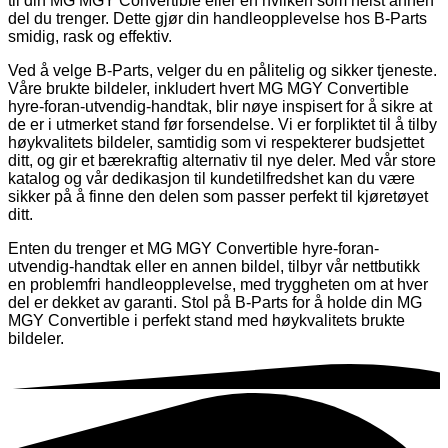
til din MG MGY Convertible eller en hvilken som helst annen
del du trenger. Dette gjør din handleopplevelse hos B-Parts
smidig, rask og effektiv.
Ved å velge B-Parts, velger du en pålitelig og sikker tjeneste.
Våre brukte bildeler, inkludert hvert MG MGY Convertible
hyre-foran-utvendig-handtak, blir nøye inspisert for å sikre at
de er i utmerket stand før forsendelse. Vi er forpliktet til å tilby
høykvalitets bildeler, samtidig som vi respekterer budsjettet
ditt, og gir et bærekraftig alternativ til nye deler. Med vår store
katalog og vår dedikasjon til kundetilfredshet kan du være
sikker på å finne den delen som passer perfekt til kjøretøyet
ditt.
Enten du trenger et MG MGY Convertible hyre-foran-
utvendig-handtak eller en annen bildel, tilbyr vår nettbutikk
en problemfri handleopplevelse, med tryggheten om at hver
del er dekket av garanti. Stol på B-Parts for å holde din MG
MGY Convertible i perfekt stand med høykvalitets brukte
bildeler.