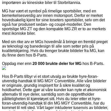
importøren av kinesiske biler til Storbritannia.
MG har vært et symbol på rimelige sportsbiler, med en
bemerkelsesverdig arv innen motorsport. Derfor er merket
hovedsakelig kjent for sine toseters sportsbiler, selv om det
også har produsert sedan- og coupé-modeller. Den
sportslige MG ZT og den kompakte MG ZR er to av merkets
mest ikoniske biler.
Med sin rike arv er MGs hovedmål å bringe en fremtid preget
av teknologi og banedesign til alle som setter pris på
kvalitetskjøring. Hvis du trenger brukte bildeler fra MG, kan
du finne dem hos B-Parts.
Oppdag mer enn
20 000 brukte deler for MG
hos B-Parts.
Hos B-Parts tilbyr vi et stort utvalg av brukte hyre-foran-
utvendig-handtak til MG MGY Convertible. Alle våre bildeler
er originale, grundig inspisert for å sikre kvalitet og
holdbarhet. Dette gjør at våre kunder kan nyte et økonomisk
alternativ til nye deler, samtidig som de opprettholder
påliteligheten til kjøretøyet sitt. Hvis du leter etter et hyre-
foran-utvendig-handtak til din MG MGY Convertible, har du
kommet til rett sted. Vårt lager inkluderer tusenvis av bildeler,