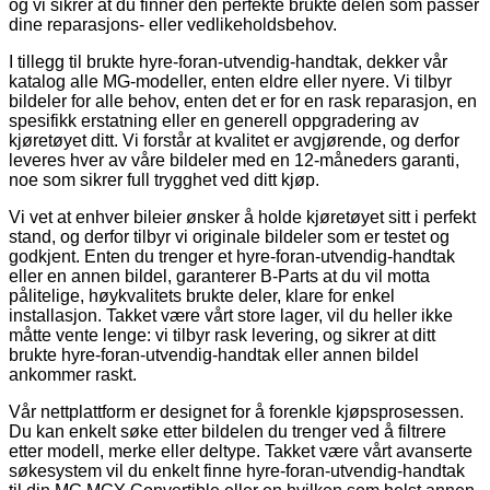
og vi sikrer at du finner den perfekte brukte delen som passer
dine reparasjons- eller vedlikeholdsbehov.
I tillegg til brukte hyre-foran-utvendig-handtak, dekker vår
katalog alle MG-modeller, enten eldre eller nyere. Vi tilbyr
bildeler for alle behov, enten det er for en rask reparasjon, en
spesifikk erstatning eller en generell oppgradering av
kjøretøyet ditt. Vi forstår at kvalitet er avgjørende, og derfor
leveres hver av våre bildeler med en 12-måneders garanti,
noe som sikrer full trygghet ved ditt kjøp.
Vi vet at enhver bileier ønsker å holde kjøretøyet sitt i perfekt
stand, og derfor tilbyr vi originale bildeler som er testet og
godkjent. Enten du trenger et hyre-foran-utvendig-handtak
eller en annen bildel, garanterer B-Parts at du vil motta
pålitelige, høykvalitets brukte deler, klare for enkel
installasjon. Takket være vårt store lager, vil du heller ikke
måtte vente lenge: vi tilbyr rask levering, og sikrer at ditt
brukte hyre-foran-utvendig-handtak eller annen bildel
ankommer raskt.
Vår nettplattform er designet for å forenkle kjøpsprosessen.
Du kan enkelt søke etter bildelen du trenger ved å filtrere
etter modell, merke eller deltype. Takket være vårt avanserte
søkesystem vil du enkelt finne hyre-foran-utvendig-handtak