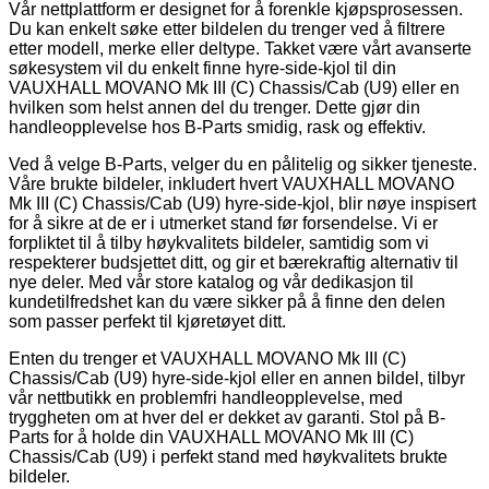
Vår nettplattform er designet for å forenkle kjøpsprosessen.
Du kan enkelt søke etter bildelen du trenger ved å filtrere
etter modell, merke eller deltype. Takket være vårt avanserte
søkesystem vil du enkelt finne hyre-side-kjol til din
VAUXHALL MOVANO Mk III (C) Chassis/Cab (U9) eller en
hvilken som helst annen del du trenger. Dette gjør din
handleopplevelse hos B-Parts smidig, rask og effektiv.
Ved å velge B-Parts, velger du en pålitelig og sikker tjeneste.
Våre brukte bildeler, inkludert hvert VAUXHALL MOVANO
Mk III (C) Chassis/Cab (U9) hyre-side-kjol, blir nøye inspisert
for å sikre at de er i utmerket stand før forsendelse. Vi er
forpliktet til å tilby høykvalitets bildeler, samtidig som vi
respekterer budsjettet ditt, og gir et bærekraftig alternativ til
nye deler. Med vår store katalog og vår dedikasjon til
kundetilfredshet kan du være sikker på å finne den delen
som passer perfekt til kjøretøyet ditt.
Enten du trenger et VAUXHALL MOVANO Mk III (C)
Chassis/Cab (U9) hyre-side-kjol eller en annen bildel, tilbyr
vår nettbutikk en problemfri handleopplevelse, med
tryggheten om at hver del er dekket av garanti. Stol på B-
Parts for å holde din VAUXHALL MOVANO Mk III (C)
Chassis/Cab (U9) i perfekt stand med høykvalitets brukte
bildeler.