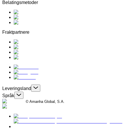
Belatingsmetoder
Fraktpartnere
Leveringsland
Språk
© Amanha Global, S.A.