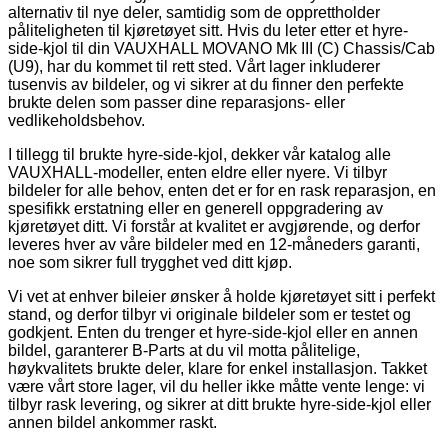
alternativ til nye deler, samtidig som de opprettholder
påliteligheten til kjøretøyet sitt. Hvis du leter etter et hyre-
side-kjol til din VAUXHALL MOVANO Mk III (C) Chassis/Cab
(U9), har du kommet til rett sted. Vårt lager inkluderer
tusenvis av bildeler, og vi sikrer at du finner den perfekte
brukte delen som passer dine reparasjons- eller
vedlikeholdsbehov.
I tillegg til brukte hyre-side-kjol, dekker vår katalog alle
VAUXHALL-modeller, enten eldre eller nyere. Vi tilbyr
bildeler for alle behov, enten det er for en rask reparasjon, en
spesifikk erstatning eller en generell oppgradering av
kjøretøyet ditt. Vi forstår at kvalitet er avgjørende, og derfor
leveres hver av våre bildeler med en 12-måneders garanti,
noe som sikrer full trygghet ved ditt kjøp.
Vi vet at enhver bileier ønsker å holde kjøretøyet sitt i perfekt
stand, og derfor tilbyr vi originale bildeler som er testet og
godkjent. Enten du trenger et hyre-side-kjol eller en annen
bildel, garanterer B-Parts at du vil motta pålitelige,
høykvalitets brukte deler, klare for enkel installasjon. Takket
være vårt store lager, vil du heller ikke måtte vente lenge: vi
tilbyr rask levering, og sikrer at ditt brukte hyre-side-kjol eller
annen bildel ankommer raskt.