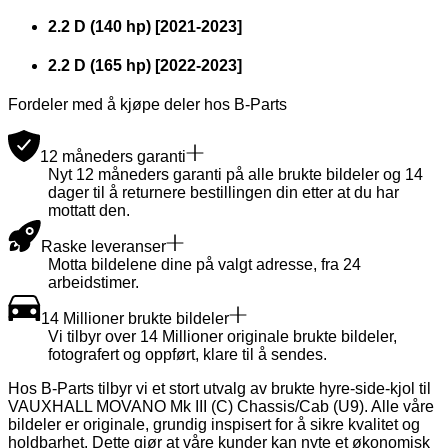
2.2 D (140 hp)
[
2021
-
2023
]
2.2 D (165 hp)
[
2022
-
2023
]
Fordeler med å kjøpe deler hos B-Parts
12 måneders garanti
Nyt 12 måneders garanti på alle brukte bildeler og 14
dager til å returnere bestillingen din etter at du har
mottatt den.
Raske leveranser
Motta bildelene dine på valgt adresse, fra 24
arbeidstimer.
14 Millioner brukte bildeler
Vi tilbyr over 14 Millioner originale brukte bildeler,
fotografert og oppført, klare til å sendes.
Hos B-Parts tilbyr vi et stort utvalg av brukte hyre-side-kjol til
VAUXHALL MOVANO Mk III (C) Chassis/Cab (U9). Alle våre
bildeler er originale, grundig inspisert for å sikre kvalitet og
holdbarhet. Dette gjør at våre kunder kan nyte et økonomisk