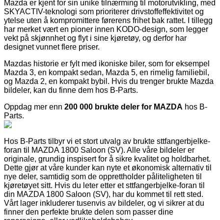
Mazda er kjent for sin unike tilnærming til motorutvikling, med
SKYACTIV-teknologi som prioriterer drivstoffeffektivitet og
ytelse uten å kompromittere førerens frihet bak rattet. I tillegg
har merket vært en pioner innen KODO-design, som legger
vekt på skjønnhet og flyt i sine kjøretøy, og derfor har
designet vunnet flere priser.
Mazdas historie er fylt med ikoniske biler, som for eksempel
Mazda 3, en kompakt sedan, Mazda 5, en rimelig familiebil,
og Mazda 2, en kompakt bybil. Hvis du trenger brukte Mazda
bildeler, kan du finne dem hos B-Parts.
Oppdag mer enn
200 000 brukte deler for MAZDA
hos B-
Parts.
Hos B-Parts tilbyr vi et stort utvalg av brukte sttfangerbjelke-
foran til MAZDA 1800 Saloon (SV). Alle våre bildeler er
originale, grundig inspisert for å sikre kvalitet og holdbarhet.
Dette gjør at våre kunder kan nyte et økonomisk alternativ til
nye deler, samtidig som de opprettholder påliteligheten til
kjøretøyet sitt. Hvis du leter etter et sttfangerbjelke-foran til
din MAZDA 1800 Saloon (SV), har du kommet til rett sted.
Vårt lager inkluderer tusenvis av bildeler, og vi sikrer at du
finner den perfekte brukte delen som passer dine