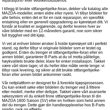
reparasjons- eller vedlikeholdsbehov.
I tillegg til brukte sttfangerbjelke-foran, dekker vår katalog alle
MAZDA-modeller, enten eldre eller nyere. Vi tilbyr bildeler for
alle behov, enten det er for en rask reparasjon, en spesifikk
erstatning eller en generell oppgradering av kjøretøyet ditt. Vi
forstår at kvalitet er avgjørende, og derfor leveres hver av
våre bildeler med en 12-måneders garanti, noe som sikrer
full trygghet ved ditt kjøp.
Vi vet at enhver bileier ønsker å holde kjøretøyet sitt i perfekt
stand, og derfor tilbyr vi originale bildeler som er testet og
godkjent. Enten du trenger et sttfangerbjelke-foran eller en
annen bildel, garanterer B-Parts at du vil motta pålitelige,
høykvalitets brukte deler, klare for enkel installasjon. Takket
være vårt store lager, vil du heller ikke måtte vente lenge: vi
tilbyr rask levering, og sikrer at ditt brukte sttfangerbjelke-
foran eller annen bildel ankommer raskt.
Vår nettplattform er designet for å forenkle kjøpsprosessen.
Du kan enkelt søke etter bildelen du trenger ved å filtrere
etter modell, merke eller deltype. Takket være vårt avanserte
søkesystem vil du enkelt finne sttfangerbjelke-foran til din
MAZDA 1800 Saloon (SV) eller en hvilken som helst annen
del du trenger. Dette gjør din handleopplevelse hos B-Parts
smidig, rask og effektiv.