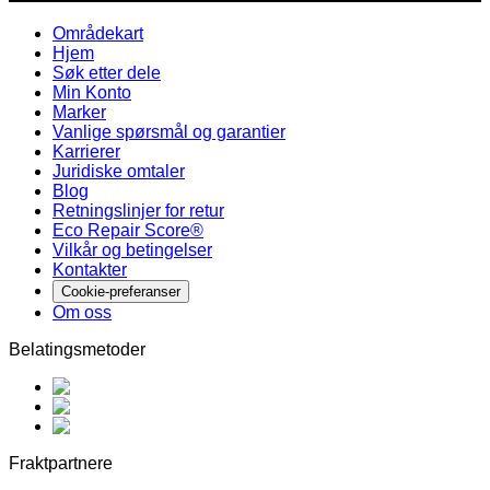
Områdekart
Hjem
Søk etter dele
Min Konto
Marker
Vanlige spørsmål og garantier
Karrierer
Juridiske omtaler
Blog
Retningslinjer for retur
Eco Repair Score®
Vilkår og betingelser
Kontakter
Cookie-preferanser
Om oss
Belatingsmetoder
Fraktpartnere