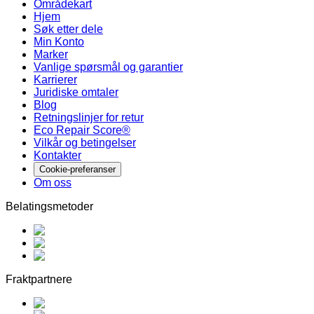
Områdekart
Hjem
Søk etter dele
Min Konto
Marker
Vanlige spørsmål og garantier
Karrierer
Juridiske omtaler
Blog
Retningslinjer for retur
Eco Repair Score®
Vilkår og betingelser
Kontakter
Cookie-preferanser
Om oss
Belatingsmetoder
Fraktpartnere