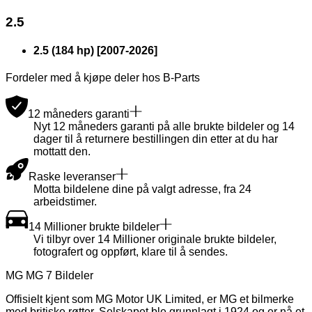
2.5
2.5 (184 hp)
[
2007
-
2026
]
Fordeler med å kjøpe deler hos B-Parts
12 måneders garanti
Nyt 12 måneders garanti på alle brukte bildeler og 14
dager til å returnere bestillingen din etter at du har
mottatt den.
Raske leveranser
Motta bildelene dine på valgt adresse, fra 24
arbeidstimer.
14 Millioner brukte bildeler
Vi tilbyr over 14 Millioner originale brukte bildeler,
fotografert og oppført, klare til å sendes.
MG MG 7 Bildeler
Offisielt kjent som MG Motor UK Limited, er MG et bilmerke
med britiske røtter. Selskapet ble grunnlagt i 1924 og er nå et