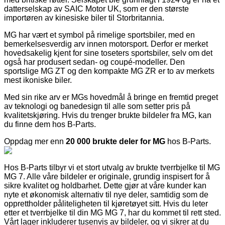
datterselskap av SAIC Motor UK, som er den største
importøren av kinesiske biler til Storbritannia.
MG har vært et symbol på rimelige sportsbiler, med en
bemerkelsesverdig arv innen motorsport. Derfor er merket
hovedsakelig kjent for sine toseters sportsbiler, selv om det
også har produsert sedan- og coupé-modeller. Den
sportslige MG ZT og den kompakte MG ZR er to av merkets
mest ikoniske biler.
Med sin rike arv er MGs hovedmål å bringe en fremtid preget
av teknologi og banedesign til alle som setter pris på
kvalitetskjøring. Hvis du trenger brukte bildeler fra MG, kan
du finne dem hos B-Parts.
Oppdag mer enn
20 000 brukte deler for MG
hos B-Parts.
Hos B-Parts tilbyr vi et stort utvalg av brukte tverrbjelke til MG
MG 7. Alle våre bildeler er originale, grundig inspisert for å
sikre kvalitet og holdbarhet. Dette gjør at våre kunder kan
nyte et økonomisk alternativ til nye deler, samtidig som de
opprettholder påliteligheten til kjøretøyet sitt. Hvis du leter
etter et tverrbjelke til din MG MG 7, har du kommet til rett sted.
Vårt lager inkluderer tusenvis av bildeler, og vi sikrer at du