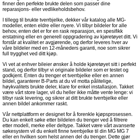
finner den perfekte brukte delen som passer dine
reparasjons- eller vedlikeholdsbehov.
I tillegg til brukte tverrbjelke, dekker vår katalog alle MG-
modeller, enten eldre eller nyere. Vi tilbyr bildeler for alle
behov, enten det er for en rask reparasjon, en spesifikk
erstatning eller en generell oppgradering av kjøretøyet ditt. Vi
forstår at kvalitet er avgjørende, og derfor leveres hver av
våre bildeler med en 12-måneders garanti, noe som sikrer
full trygghet ved ditt kjøp.
Vi vet at enhver bileier ønsker å holde kjøretøyet sitt i perfekt
stand, og derfor tilbyr vi originale bildeler som er testet og
godkjent. Enten du trenger et tverrbjelke eller en annen
bildel, garanterer B-Parts at du vil motta pålitelige,
høykvalitets brukte deler, klare for enkel installasjon. Takket
være vårt store lager, vil du heller ikke måtte vente lenge: vi
tilbyr rask levering, og sikrer at ditt brukte tverrbjelke eller
annen bildel ankommer raskt.
Vår nettplattform er designet for å forenkle kjøpsprosessen.
Du kan enkelt søke etter bildelen du trenger ved å filtrere
etter modell, merke eller deltype. Takket være vårt avanserte
søkesystem vil du enkelt finne tverrbjelke til din MG MG 7
eller en hvilken som helst annen del du trenger. Dette gjør