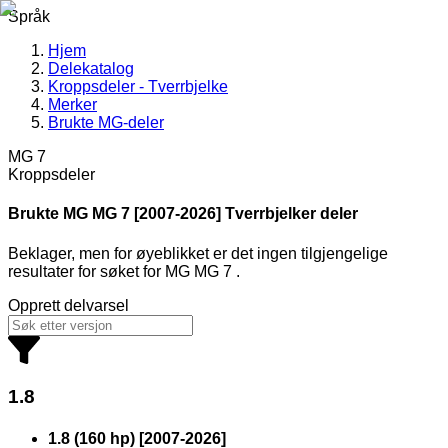
Språk
Hjem
Delekatalog
Kroppsdeler - Tverrbjelke
Merker
Brukte MG-deler
MG 7
Kroppsdeler
Brukte MG
MG 7 [2007-2026] Tverrbjelker deler
Beklager, men for øyeblikket er det ingen tilgjengelige
resultater for søket
for
MG MG 7
.
Opprett delvarsel
1.8
1.8 (160 hp)
[
2007
-
2026
]