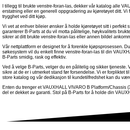
I tillegg til brukte venstre-foran-las, dekker vår katalog alle V
erstatning eller en generell oppgradering av kjøretøyet ditt. Vi
trygghet ved ditt kjøp.
Vi vet at enhver bileier ønsker å holde kjøretøyet sitt i perfekt 
garanterer B-Parts at du vil motta pålitelige, høykvalitets brukte
sikrer at ditt brukte venstre-foran-las eller annen bildel ankomm
Vår nettplattform er designet for å forenkle kjøpsprosessen. Du 
søkesystem vil du enkelt finne venstre-foran-las til din VAUX
B-Parts smidig, rask og effektiv.
Ved å velge B-Parts, velger du en pålitelig og sikker tjeneste.
sikre at de er i utmerket stand før forsendelse. Vi er forpliktet ti
store katalog og vår dedikasjon til kundetilfredshet kan du være
Enten du trenger et VAUXHALL VIVARO B Platform/Chassis (X82)
del er dekket av garanti. Stol på B-Parts for å holde din VAU