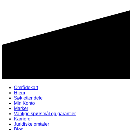
Områdekart
Hjem
Søk etter dele
Min Konto
Marker
Vanlige spørsmål og garantier
Karrierer
Juridiske omtaler
Blog