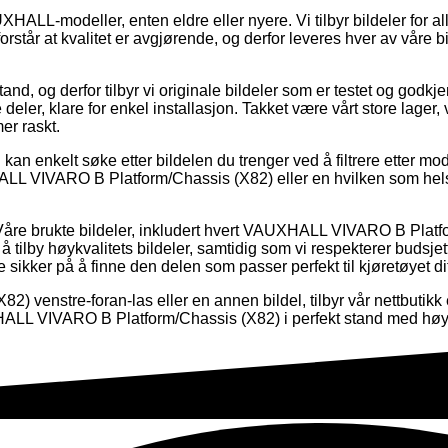
AUXHALL-modeller, enten eldre eller nyere. Vi tilbyr bildeler for a
 forstår at kvalitet er avgjørende, og derfor leveres hver av våre
stand, og derfor tilbyr vi originale bildeler som er testet og godkj
 deler, klare for enkel installasjon. Takket være vårt store lager, v
er raskt.
kan enkelt søke etter bildelen du trenger ved å filtrere etter mo
HALL VIVARO B Platform/Chassis (X82) eller en hvilken som hels
 Våre brukte bildeler, inkludert hvert VAUXHALL VIVARO B Platfor
l å tilby høykvalitets bildeler, samtidig som vi respekterer budsjett
 sikker på å finne den delen som passer perfekt til kjøretøyet dit
 venstre-foran-las eller en annen bildel, tilbyr vår nettbutikk
XHALL VIVARO B Platform/Chassis (X82) i perfekt stand med høykv