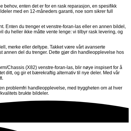
lle behov, enten det er for en rask reparasjon, en spesifikk
 bildeler med en 12-måneders garanti, noe som sikrer full
ent. Enten du trenger et venstre-foran-las eller en annen bildel,
il du heller ikke måtte vente lenge: vi tilbyr rask levering, og
dell, merke eller deltype. Takket være vårt avanserte
t annen del du trenger. Dette gjør din handleopplevelse hos
m/Chassis (X82) venstre-foran-las, blir nøye inspisert for å
et ditt, og gir et bærekraftig alternativ til nye deler. Med vår
t.
 en problemfri handleopplevelse, med tryggheten om at hver
alitets brukte bildeler.