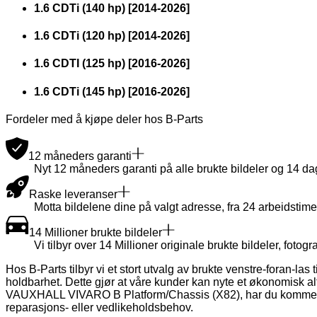
1.6 CDTi (140 hp)
[
2014
-
2026
]
1.6 CDTi (120 hp)
[
2014
-
2026
]
1.6 CDTI (125 hp)
[
2016
-
2026
]
1.6 CDTi (145 hp)
[
2016
-
2026
]
Fordeler med å kjøpe deler hos B-Parts
12 måneders garanti
Nyt 12 måneders garanti på alle brukte bildeler og 14 dager
Raske leveranser
Motta bildelene dine på valgt adresse, fra 24 arbeidstime
14 Millioner brukte bildeler
Vi tilbyr over 14 Millioner originale brukte bildeler, fotogra
Hos B-Parts tilbyr vi et stort utvalg av brukte venstre-foran-la
holdbarhet. Dette gjør at våre kunder kan nyte et økonomisk altern
VAUXHALL VIVARO B Platform/Chassis (X82), har du kommet til re
reparasjons- eller vedlikeholdsbehov.