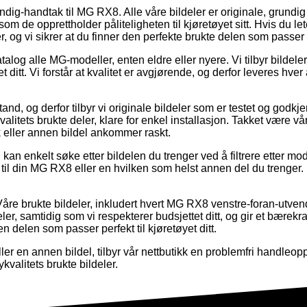
endig-handtak til MG RX8. Alle våre bildeler er originale, grundig 
som de opprettholder påliteligheten til kjøretøyet sitt. Hvis du le
ler, og vi sikrer at du finner den perfekte brukte delen som passe
atalog alle MG-modeller, enten eldre eller nyere. Vi tilbyr bildele
t ditt. Vi forstår at kvalitet er avgjørende, og derfor leveres h
 stand, og derfor tilbyr vi originale bildeler som er testet og god
alitets brukte deler, klare for enkel installasjon. Takket være vårt
ak eller annen bildel ankommer raskt.
kan enkelt søke etter bildelen du trenger ved å filtrere etter mo
til din MG RX8 eller en hvilken som helst annen del du trenger.
Våre brukte bildeler, inkludert hvert MG RX8 venstre-foran-utvendi
ldeler, samtidig som vi respekterer budsjettet ditt, og gir et bærekr
n delen som passer perfekt til kjøretøyet ditt.
r en annen bildel, tilbyr vår nettbutikk en problemfri handleop
valitets brukte bildeler.