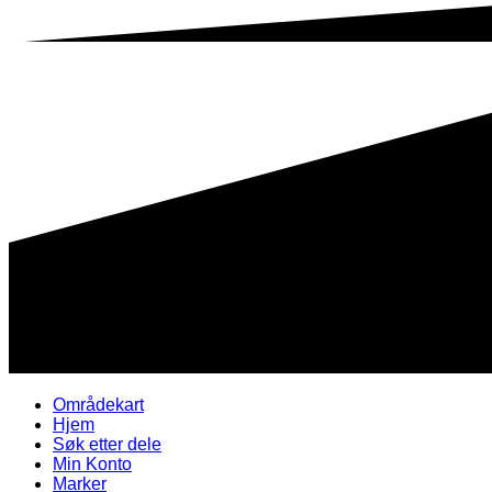
Områdekart
Hjem
Søk etter dele
Min Konto
Marker