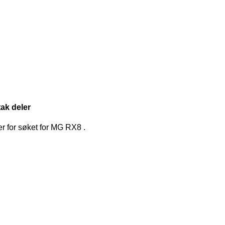
ak deler
er for søket
for
MG RX8
.