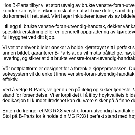
Hos B-Parts tilbyr vi et stort utvalg av brukte venstre-foran-utv
kunder kan nyte et økonomisk alternativ til nye deler, samtidig 
du kommet til rett sted. Vårt lager inkluderer tusenvis av bilde
I tillegg til brukte venstre-foran-utvendig-handtak, dekker vår k
spesifikk erstatning eller en generell oppgradering av kjøretøye
full trygghet ved ditt kjøp.
Vi vet at enhver bileier ønsker å holde kjøretøyet sitt i perfekt
annen bildel, garanterer B-Parts at du vil motta pålitelige, høykv
levering, og sikrer at ditt brukte venstre-foran-utvendig-handt
Vår nettplattform er designet for å forenkle kjøpsprosessen. Du 
søkesystem vil du enkelt finne venstre-foran-utvendig-handtak 
effektiv.
Ved å velge B-Parts, velger du en pålitelig og sikker tjeneste. 
stand før forsendelse. Vi er forpliktet til å tilby høykvalitets bi
dedikasjon til kundetilfredshet kan du være sikker på å finne de
Enten du trenger et MG RX8 venstre-foran-utvendig-handtak elle
Stol på B-Parts for å holde din MG RX8 i perfekt stand med høyk