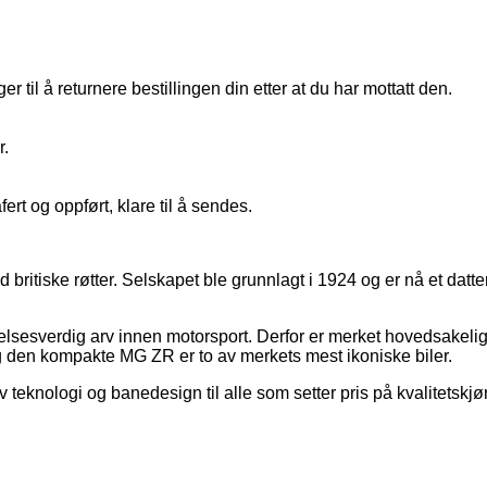
 til å returnere bestillingen din etter at du har mottatt den.
r.
fert og oppført, klare til å sendes.
 britiske røtter. Selskapet ble grunnlagt i 1924 og er nå et da
sesverdig arv innen motorsport. Derfor er merket hovedsakelig kj
 den kompakte MG ZR er to av merkets mest ikoniske biler.
teknologi og banedesign til alle som setter pris på kvalitetskjø