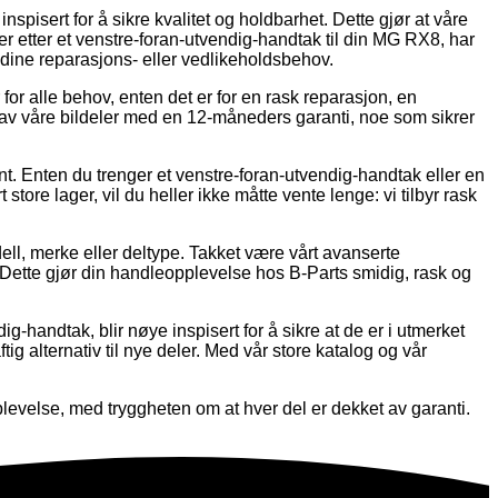
inspisert for å sikre kvalitet og holdbarhet. Dette gjør at våre
ter etter et venstre-foran-utvendig-handtak til din MG RX8, har
r dine reparasjons- eller vedlikeholdsbehov.
r for alle behov, enten det er for en rask reparasjon, en
ver av våre bildeler med en 12-måneders garanti, noe som sikrer
kjent. Enten du trenger et venstre-foran-utvendig-handtak eller en
 store lager, vil du heller ikke måtte vente lenge: vi tilbyr rask
dell, merke eller deltype. Takket være vårt avanserte
 Dette gjør din handleopplevelse hos B-Parts smidig, rask og
g-handtak, blir nøye inspisert for å sikre at de er i utmerket
aftig alternativ til nye deler. Med vår store katalog og vår
plevelse, med tryggheten om at hver del er dekket av garanti.