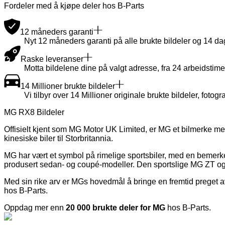
Fordeler med å kjøpe deler hos B-Parts
12 måneders garanti
Nyt 12 måneders garanti på alle brukte bildeler og 14 dager
Raske leveranser
Motta bildelene dine på valgt adresse, fra 24 arbeidstime
14 Millioner brukte bildeler
Vi tilbyr over 14 Millioner originale brukte bildeler, fotogra
MG RX8 Bildeler
Offisielt kjent som MG Motor UK Limited, er MG et bilmerke med
kinesiske biler til Storbritannia.
MG har vært et symbol på rimelige sportsbiler, med en bemerkel
produsert sedan- og coupé-modeller. Den sportslige MG ZT og
Med sin rike arv er MGs hovedmål å bringe en fremtid preget av 
hos B-Parts.
Oppdag mer enn
20 000 brukte deler for MG
hos B-Parts.