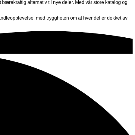
et bærekraftig alternativ til nye deler. Med vår store katalog og
i handleopplevelse, med tryggheten om at hver del er dekket av