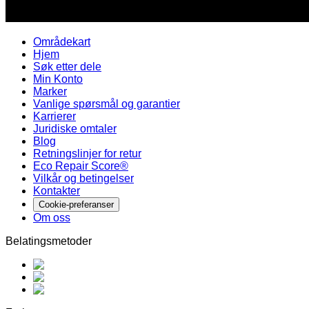
Områdekart
Hjem
Søk etter dele
Min Konto
Marker
Vanlige spørsmål og garantier
Karrierer
Juridiske omtaler
Blog
Retningslinjer for retur
Eco Repair Score®
Vilkår og betingelser
Kontakter
Cookie-preferanser
Om oss
Belatingsmetoder