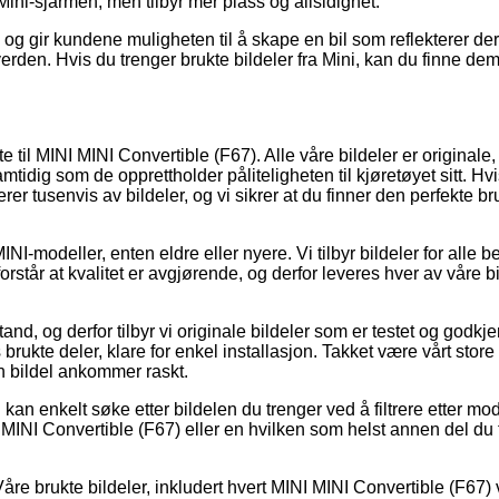
ini-sjarmen, men tilbyr mer plass og allsidighet.
t, og gir kundene muligheten til å skape en bil som reflekterer de
erden. Hvis du trenger brukte bildeler fra Mini, kan du finne de
tte til MINI MINI Convertible (F67). Alle våre bildeler er originale
tidig som de opprettholder påliteligheten til kjøretøyet sitt. Hvis 
derer tusenvis av bildeler, og vi sikrer at du finner den perfekte 
e MINI-modeller, enten eldre eller nyere. Vi tilbyr bildeler for alle
 forstår at kvalitet er avgjørende, og derfor leveres hver av våre
stand, og derfor tilbyr vi originale bildeler som er testet og godkj
 brukte deler, klare for enkel installasjon. Takket være vårt store 
nen bildel ankommer raskt.
kan enkelt søke etter bildelen du trenger ved å filtrere etter mo
INI MINI Convertible (F67) eller en hvilken som helst annen del d
re brukte bildeler, inkludert hvert MINI MINI Convertible (F67) vens