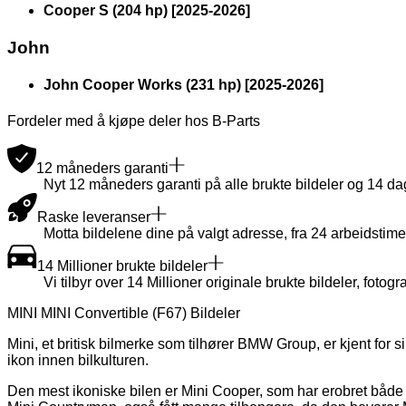
Cooper S (204 hp)
[
2025
-
2026
]
John
John Cooper Works (231 hp)
[
2025
-
2026
]
Fordeler med å kjøpe deler hos B-Parts
12 måneders garanti
Nyt 12 måneders garanti på alle brukte bildeler og 14 dager
Raske leveranser
Motta bildelene dine på valgt adresse, fra 24 arbeidstime
14 Millioner brukte bildeler
Vi tilbyr over 14 Millioner originale brukte bildeler, fotogra
MINI MINI Convertible (F67) Bildeler
Mini, et britisk bilmerke som tilhører BMW Group, er kjent for si
ikon innen bilkulturen.
Den mest ikoniske bilen er Mini Cooper, som har erobret både 