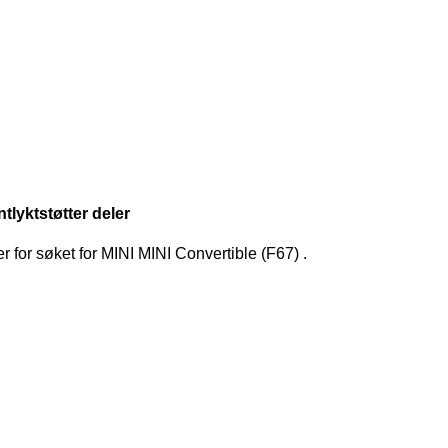
tlyktstøtter deler
er for søket
for
MINI MINI Convertible (F67)
.