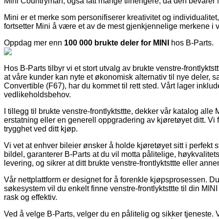
Mini Countryman, også fått mange tilhengere, da den bevarer M
Mini er et merke som personifiserer kreativitet og individualite
fortsetter Mini å være et av de mest gjenkjennelige merkene i v
Oppdag mer enn
100 000 brukte deler for MINI
hos B-Parts.
Hos B-Parts tilbyr vi et stort utvalg av brukte venstre-frontlyktst
at våre kunder kan nyte et økonomisk alternativ til nye deler, sam
Convertible (F67), har du kommet til rett sted. Vårt lager inklu
vedlikeholdsbehov.
I tillegg til brukte venstre-frontlyktsttte, dekker vår katalog all
erstatning eller en generell oppgradering av kjøretøyet ditt. Vi
trygghet ved ditt kjøp.
Vi vet at enhver bileier ønsker å holde kjøretøyet sitt i perfekt 
bildel, garanterer B-Parts at du vil motta pålitelige, høykvalitets
levering, og sikrer at ditt brukte venstre-frontlyktsttte eller an
Vår nettplattform er designet for å forenkle kjøpsprosessen. Du 
søkesystem vil du enkelt finne venstre-frontlyktsttte til din M
rask og effektiv.
Ved å velge B-Parts, velger du en pålitelig og sikker tjeneste. Vå