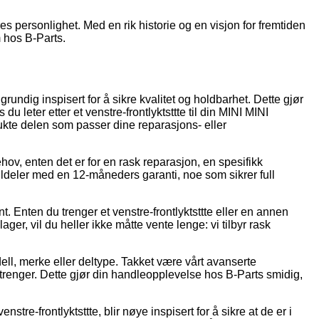
res personlighet. Med en rik historie og en visjon for fremtiden
m hos B-Parts.
, grundig inspisert for å sikre kvalitet og holdbarhet. Dette gjør
du leter etter et venstre-frontlyktsttte til din MINI MINI
brukte delen som passer dine reparasjons- eller
 behov, enten det er for en rask reparasjon, en spesifikk
 bildeler med en 12-måneders garanti, noe som sikrer full
ent. Enten du trenger et venstre-frontlyktsttte eller en annen
lager, vil du heller ikke måtte vente lenge: vi tilbyr rask
dell, merke eller deltype. Takket være vårt avanserte
u trenger. Dette gjør din handleopplevelse hos B-Parts smidig,
tre-frontlyktsttte, blir nøye inspisert for å sikre at de er i