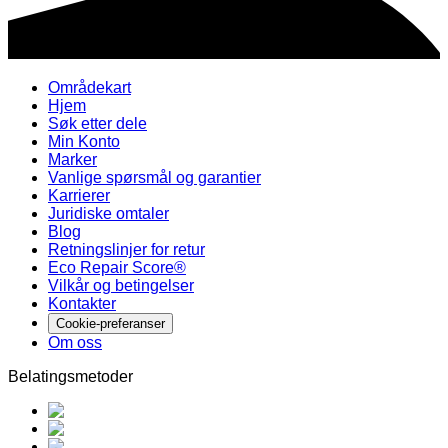
Områdekart
Hjem
Søk etter dele
Min Konto
Marker
Vanlige spørsmål og garantier
Karrierer
Juridiske omtaler
Blog
Retningslinjer for retur
Eco Repair Score®
Vilkår og betingelser
Kontakter
Cookie-preferanser
Om oss
Belatingsmetoder