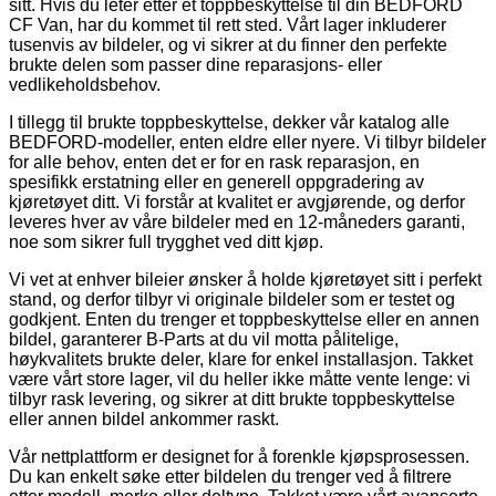
sitt. Hvis du leter etter et toppbeskyttelse til din BEDFORD
CF Van, har du kommet til rett sted. Vårt lager inkluderer
tusenvis av bildeler, og vi sikrer at du finner den perfekte
brukte delen som passer dine reparasjons- eller
vedlikeholdsbehov.
I tillegg til brukte toppbeskyttelse, dekker vår katalog alle
BEDFORD-modeller, enten eldre eller nyere. Vi tilbyr bildeler
for alle behov, enten det er for en rask reparasjon, en
spesifikk erstatning eller en generell oppgradering av
kjøretøyet ditt. Vi forstår at kvalitet er avgjørende, og derfor
leveres hver av våre bildeler med en 12-måneders garanti,
noe som sikrer full trygghet ved ditt kjøp.
Vi vet at enhver bileier ønsker å holde kjøretøyet sitt i perfekt
stand, og derfor tilbyr vi originale bildeler som er testet og
godkjent. Enten du trenger et toppbeskyttelse eller en annen
bildel, garanterer B-Parts at du vil motta pålitelige,
høykvalitets brukte deler, klare for enkel installasjon. Takket
være vårt store lager, vil du heller ikke måtte vente lenge: vi
tilbyr rask levering, og sikrer at ditt brukte toppbeskyttelse
eller annen bildel ankommer raskt.
Vår nettplattform er designet for å forenkle kjøpsprosessen.
Du kan enkelt søke etter bildelen du trenger ved å filtrere