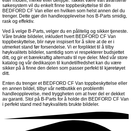
etter modell, merke eller deltype. Takket være vårt avanserte
søkesystem vil du enkelt finne toppbeskyttelse til din
BEDFORD CF Van eller en hvilken som helst annen del du
trenger. Dette gjør din handleopplevelse hos B-Parts smidig,
rask og effektiv.
Ved å velge B-Parts, velger du en pålitelig og sikker tjeneste.
Våre brukte bildeler, inkludert hvert BEDFORD CF Van
toppbeskyttelse, blir nøye inspisert for å sikre at de er i
utmerket stand før forsendelse. Vi er forpliktet til å tilby
høykvalitets bildeler, samtidig som vi respekterer budsjettet
ditt, og gir et bærekraftig alternativ til nye deler. Med vår store
katalog og vår dedikasjon til kundetilfredshet kan du være
sikker på å finne den delen som passer perfekt til kjøretøyet
ditt.
Enten du trenger et BEDFORD CF Van toppbeskyttelse eller
en annen bildel, tilbyr vår nettbutikk en problemfri
handleopplevelse, med tryggheten om at hver del er dekket
av garanti. Stol på B-Parts for å holde din BEDFORD CF Van
i perfekt stand med høykvalitets brukte bildeler.