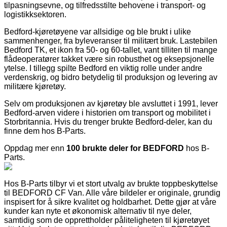
tilpasningsevne, og tilfredsstilte behovene i transport- og
logistikksektoren.
Bedford-kjøretøyene var allsidige og ble brukt i ulike
sammenhenger, fra byleveranser til militært bruk. Lastebilen
Bedford TK, et ikon fra 50- og 60-tallet, vant tilliten til mange
flådeoperatører takket være sin robusthet og eksepsjonelle
ytelse. I tillegg spilte Bedford en viktig rolle under andre
verdenskrig, og bidro betydelig til produksjon og levering av
militære kjøretøy.
Selv om produksjonen av kjøretøy ble avsluttet i 1991, lever
Bedford-arven videre i historien om transport og mobilitet i
Storbritannia. Hvis du trenger brukte Bedford-deler, kan du
finne dem hos B-Parts.
Oppdag mer enn
100 brukte deler for BEDFORD
hos B-
Parts.
Hos B-Parts tilbyr vi et stort utvalg av brukte toppbeskyttelse
til BEDFORD CF Van. Alle våre bildeler er originale, grundig
inspisert for å sikre kvalitet og holdbarhet. Dette gjør at våre
kunder kan nyte et økonomisk alternativ til nye deler,
samtidig som de opprettholder påliteligheten til kjøretøyet