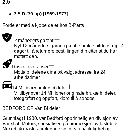
2.5
2.5 D (79 hp)
[
1969
-
1977
]
Fordeler med å kjøpe deler hos B-Parts
12 måneders garanti
Nyt 12 måneders garanti på alle brukte bildeler og 14
dager til å returnere bestillingen din etter at du har
mottatt den.
Raske leveranser
Motta bildelene dine på valgt adresse, fra 24
arbeidstimer.
14 Millioner brukte bildeler
Vi tilbyr over 14 Millioner originale brukte bildeler,
fotografert og oppført, klare til å sendes.
BEDFORD CF Van Bildeler
Grunnlagt i 1930, var Bedford opprinnelig en divisjon av
Vauxhall Motors, spesialisert på produksjon av lastebiler.
Merket fikk raskt anerkjennelse for sin pålitelighet og