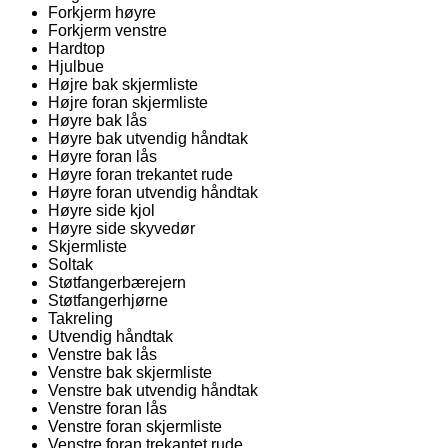
Forkjerm høyre
Forkjerm venstre
Hardtop
Hjulbue
Højre bak skjermliste
Højre foran skjermliste
Høyre bak lås
Høyre bak utvendig håndtak
Høyre foran lås
Høyre foran trekantet rude
Høyre foran utvendig håndtak
Høyre side kjol
Høyre side skyvedør
Skjermliste
Soltak
Støtfangerbærejern
Støtfangerhjørne
Takreling
Utvendig håndtak
Venstre bak lås
Venstre bak skjermliste
Venstre bak utvendig håndtak
Venstre foran lås
Venstre foran skjermliste
Venstre foran trekantet rude