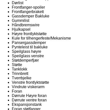
Dørlist
Frontfanger-spoiler
Frontfangerbrakett
Gassdemper Bakluke
Gummilist
Håndbremswire
Hjulkapsel
Høyre frontlyktstøtte
Kule for tilhengerfeste/Mekanisme
Pansergassdemper
Pynteleist til bakluke
Speilglass høyre
Speilglass venstre
Støtdemperfjær
Støtte
Tanklokk
Trinnbrett
Tverrbjelke
Venstre frontlyktstøtte
Vindrute viskerarm
Foran
Dørrute Høyre foran
Dørrute ventre foran
Ekspansjonstank
Foran støtfanger