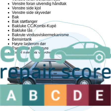
Venstre foran utvendig håndtak
Venstre side kjol
Venstre side skyvedør
Bak
Bak støtfanger
Bakluke CC/Kombi-Kupé
Bakluke lås
Bakrute vindusviskermekanisme
Bensintank
Høyre lasterom dør
Panel rute bak høyre
Panel rute bak venstre
Reservehjulssett
Sidevegg høyre
Sidevegg venstre
Spoiler bakluke
Støtfangerbjelke bak
Tanklokket
Trunk håndtak
Venstre lasterom dør
Er du en profesjonell i bransjen?
Vi har den ideelle løsningen for deg.