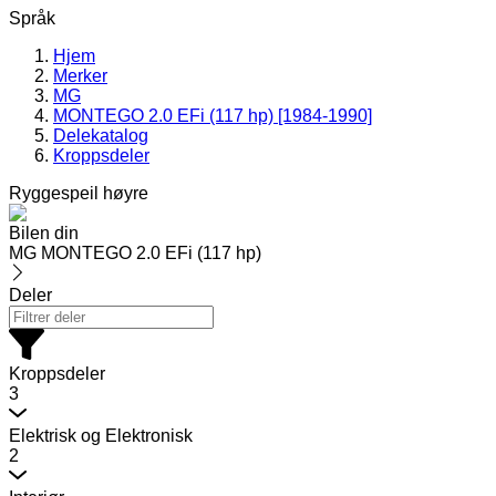
Språk
Hjem
Merker
MG
MONTEGO 2.0 EFi (117 hp) [1984-1990]
Delekatalog
Kroppsdeler
Ryggespeil høyre
Bilen din
MG MONTEGO 2.0 EFi (117 hp)
Deler
Kroppsdeler
3
Elektrisk og Elektronisk
2