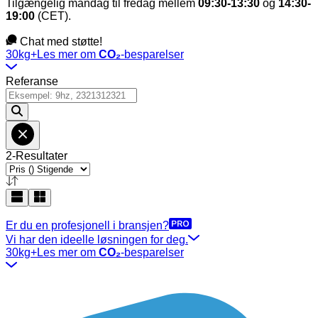
Tilgængelig mandag til fredag mellem
09:30-13:30
og
14:30-
19:00
(CET).
Chat med støtte!
30kg+
Les mer om
CO₂
-besparelser
Referanse
2-Resultater
Er du en profesjonell i bransjen?
Vi har den ideelle løsningen for deg.
30kg+
Les mer om
CO₂
-besparelser