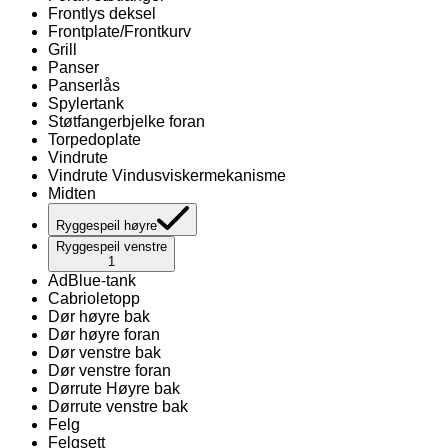
Frontlys deksel
Frontplate/Frontkurv
Grill
Panser
Panserlås
Spylertank
Støtfangerbjelke foran
Torpedoplate
Vindrute
Vindrute Vindusviskermekanisme
Midten
Ryggespeil høyre
Ryggespeil venstre
1
AdBlue-tank
Cabrioletopp
Dør høyre bak
Dør høyre foran
Dør venstre bak
Dør venstre foran
Dørrute Høyre bak
Dørrute venstre bak
Felg
Felgsett