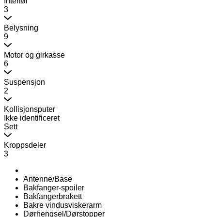
Interiør
3
Belysning
9
Motor og girkasse
6
Suspensjon
2
Kollisjonsputer
Ikke identificeret
Sett
Kroppsdeler
3
Antenne/Base
Bakfanger-spoiler
Bakfangerbrakett
Bakre vindusviskerarm
Dørhengsel/Dørstopper