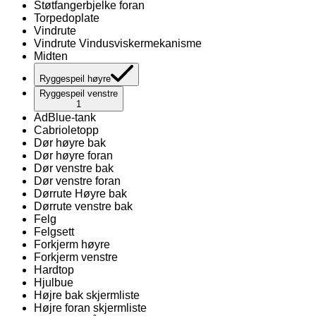
Støtfangerbjelke foran
Torpedoplate
Vindrute
Vindrute Vindusviskermekanisme
Midten
Ryggespeil høyre
Ryggespeil venstre
1
AdBlue-tank
Cabrioletopp
Dør høyre bak
Dør høyre foran
Dør venstre bak
Dør venstre foran
Dørrute Høyre bak
Dørrute venstre bak
Felg
Felgsett
Forkjerm høyre
Forkjerm venstre
Hardtop
Hjulbue
Højre bak skjermliste
Højre foran skjermliste