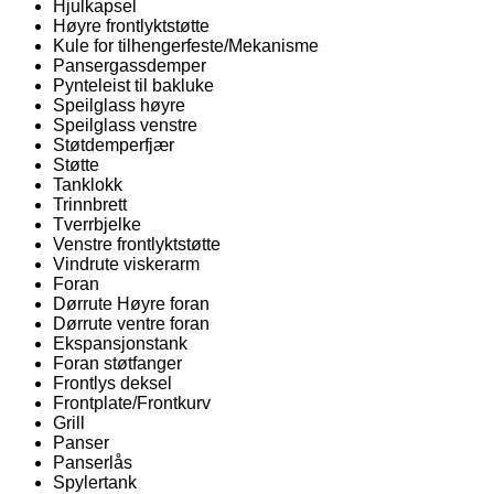
Hjulkapsel
Høyre frontlyktstøtte
Kule for tilhengerfeste/Mekanisme
Pansergassdemper
Pynteleist til bakluke
Speilglass høyre
Speilglass venstre
Støtdemperfjær
Støtte
Tanklokk
Trinnbrett
Tverrbjelke
Venstre frontlyktstøtte
Vindrute viskerarm
Foran
Dørrute Høyre foran
Dørrute ventre foran
Ekspansjonstank
Foran støtfanger
Frontlys deksel
Frontplate/Frontkurv
Grill
Panser
Panserlås
Spylertank