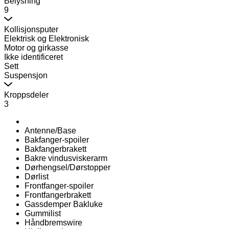
Belysning
9
Kollisjonsputer
Elektrisk og Elektronisk
Motor og girkasse
Ikke identificeret
Sett
Suspensjon
Kroppsdeler
3
Antenne/Base
Bakfanger-spoiler
Bakfangerbrakett
Bakre vindusviskerarm
Dørhengsel/Dørstopper
Dørlist
Frontfanger-spoiler
Frontfangerbrakett
Gassdemper Bakluke
Gummilist
Håndbremswire