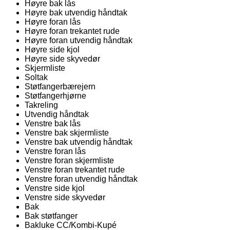
Høyre bak lås
Høyre bak utvendig håndtak
Høyre foran lås
Høyre foran trekantet rude
Høyre foran utvendig håndtak
Høyre side kjol
Høyre side skyvedør
Skjermliste
Soltak
Støtfangerbærejern
Støtfangerhjørne
Takreling
Utvendig håndtak
Venstre bak lås
Venstre bak skjermliste
Venstre bak utvendig håndtak
Venstre foran lås
Venstre foran skjermliste
Venstre foran trekantet rude
Venstre foran utvendig håndtak
Venstre side kjol
Venstre side skyvedør
Bak
Bak støtfanger
Bakluke CC/Kombi-Kupé