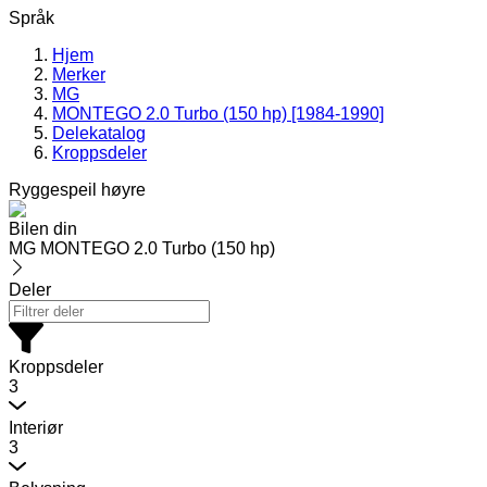
Språk
Hjem
Merker
MG
MONTEGO 2.0 Turbo (150 hp) [1984-1990]
Delekatalog
Kroppsdeler
Ryggespeil høyre
Bilen din
MG MONTEGO 2.0 Turbo (150 hp)
Deler
Kroppsdeler
3
Interiør
3