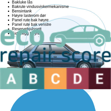
Bakluke lås
Bakrute vindusviskermekanisme
Bensintank
Høyre lasterom dør
Panel rute bak høyre
Panel rute bak venstre
Reservehjulssett
Sidevegg høyre
Sidevegg venstre
Spoiler bakluke
Støtfangerbjelke bak
Tanklokket
Trunk håndtak
Venstre lasterom dør
Er du en profesjonell i bransjen?
Vi har den ideelle løsningen for deg.