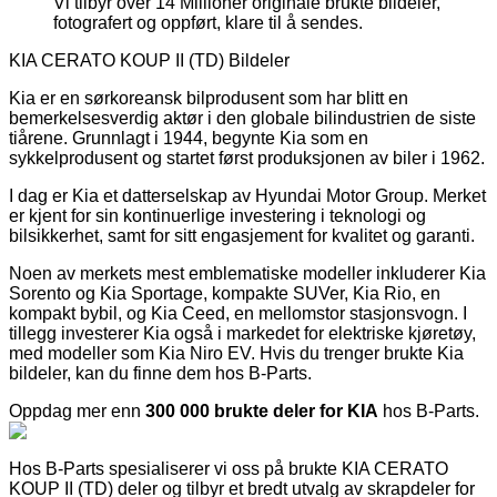
Vi tilbyr over 14 Millioner originale brukte bildeler,
fotografert og oppført, klare til å sendes.
KIA CERATO KOUP II (TD) Bildeler
Kia er en sørkoreansk bilprodusent som har blitt en
bemerkelsesverdig aktør i den globale bilindustrien de siste
tiårene. Grunnlagt i 1944, begynte Kia som en
sykkelprodusent og startet først produksjonen av biler i 1962.
I dag er Kia et datterselskap av Hyundai Motor Group. Merket
er kjent for sin kontinuerlige investering i teknologi og
bilsikkerhet, samt for sitt engasjement for kvalitet og garanti.
Noen av merkets mest emblematiske modeller inkluderer Kia
Sorento og Kia Sportage, kompakte SUVer, Kia Rio, en
kompakt bybil, og Kia Ceed, en mellomstor stasjonsvogn. I
tillegg investerer Kia også i markedet for elektriske kjøretøy,
med modeller som Kia Niro EV. Hvis du trenger brukte Kia
bildeler, kan du finne dem hos B-Parts.
Oppdag mer enn
300 000 brukte deler for KIA
hos B-Parts.
Hos B-Parts spesialiserer vi oss på brukte KIA CERATO
KOUP II (TD) deler og tilbyr et bredt utvalg av skrapdeler for