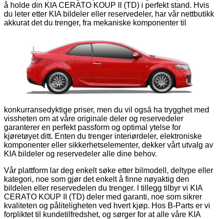
å holde din KIA CERATO KOUP II (TD) i perfekt stand. Hvis
du leter etter KIA bildeler eller reservedeler, har vår nettbutikk
akkurat det du trenger, fra mekaniske komponenter til
kroppsdeler, alle støttet av vår kvalitetsgaranti. Hver av våre
KIA-deler er nøye inspisert for å sikre funksjonalitet og
holdbarhet, og gir et pålitelig og økonomisk alternativ til nye
deler.
Vår katalog inkluderer et bredt utvalg av skrapdeler og
reservedeler til KIA CERATO KOUP II (TD), som dekker alle
dine reparasjons- og vedlikeholdsbehov. Hos B-Parts vil du
ikke bare finne KIA CERATO KOUP II (TD) deler til
konkurransedyktige priser, men du vil også ha trygghet med
vissheten om at våre originale deler og reservedeler
garanterer en perfekt passform og optimal ytelse for
kjøretøyet ditt. Enten du trenger interiørdeler, elektroniske
komponenter eller sikkerhetselementer, dekker vårt utvalg av
KIA bildeler og reservedeler alle dine behov.
Vår plattform lar deg enkelt søke etter bilmodell, deltype eller
kategori, noe som gjør det enkelt å finne nøyaktig den
bildelen eller reservedelen du trenger. I tillegg tilbyr vi KIA
CERATO KOUP II (TD) deler med garanti, noe som sikrer
kvaliteten og påliteligheten ved hvert kjøp. Hos B-Parts er vi
forpliktet til kundetilfredshet, og sørger for at alle våre KIA