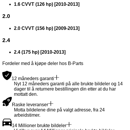
1.6 CVVT (126 hp)
[
2010
-
2013
]
2.0
2.0 CVVT (156 hp)
[
2009
-
2013
]
2.4
2.4 (175 hp)
[
2010
-
2013
]
Fordeler med å kjøpe deler hos B-Parts
12 måneders garanti
Nyt 12 måneders garanti på alle brukte bildeler og 14
dager til å returnere bestillingen din etter at du har
mottatt den.
Raske leveranser
Motta bildelene dine på valgt adresse, fra 24
arbeidstimer.
14 Millioner brukte bildeler