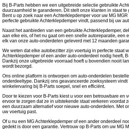
Bij B-Parts hebben we een uitgebreide selectie gebruikte Ach
duurzaamheid te garanderen. Dit stelt onze klanten in staat te
Bent u op zoek naar een Achterklepdemper voor uw MG MGR V8
perfecte gebruikte Achterklepdemper vindt, passend bij uw au
Naast het aanbieden van een gebruikte Achterklepdemper, dekt
aan elke eis, of het nu gaat om een snelle autoreparatie, een
elk van onze auto-onderdelen geleverd met 12 maanden garanti
We weten dat elke autobezitter zijn voertuig in perfecte staa
Achterklepdemper of een ander auto-onderdeel nodig heeft, B-
Dankzij onze uitgebreide voorraad hoeft u bovendien nooit lan
wordt bezorgd.
Ons online platform is ontworpen om auto-onderdelen bestellen
onderdeeltype. Dankzij ons geavanceerde zoeksysteem vindt 
winkelervaring bij B-Parts soepel, snel en efficiënt.
Door te kiezen voor B-Parts kiest u voor een betrouwbare en 
ervoor te zorgen dat ze in uitstekende staat verkeren voorda
een duurzaam alternatief voor nieuwe auto-onderdelen. Met onze
uw voertuig past.
Of u nu een MG Achterklepdemper of een ander onderdeel nodi
gedekt is door een garantie. Vertrouw op B-Parts om uw MG M