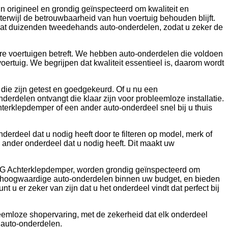
 origineel en grondig geïnspecteerd om kwaliteit en
 terwijl de betrouwbaarheid van hun voertuig behouden blijft.
vat duizenden tweedehands auto-onderdelen, zodat u zeker de
re voertuigen betreft. We hebben auto-onderdelen die voldoen
ertuig. We begrijpen dat kwaliteit essentieel is, daarom wordt
 die zijn getest en goedgekeurd. Of u nu een
rdelen ontvangt die klaar zijn voor probleemloze installatie.
hterklepdemper of een ander auto-onderdeel snel bij u thuis
rdeel dat u nodig heeft door te filteren op model, merk of
nder onderdeel dat u nodig heeft. Dit maakt uw
e MG Achterklepdemper, worden grondig geïnspecteerd om
an hoogwaardige auto-onderdelen binnen uw budget, en bieden
u er zeker van zijn dat u het onderdeel vindt dat perfect bij
eemloze shopervaring, met de zekerheid dat elk onderdeel
 auto-onderdelen.