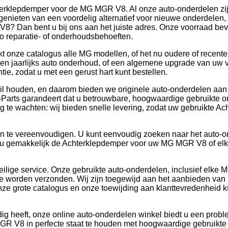
terklepdemper voor de MG MGR V8. Al onze auto-onderdelen zijn
 genieten van een voordelig alternatief voor nieuwe onderdelen,
? Dan bent u bij ons aan het juiste adres. Onze voorraad be
to reparatie- of onderhoudsbehoeften.
 onze catalogus alle MG modellen, of het nu oudere of recente
 een jaarlijks auto onderhoud, of een algemene upgrade van uw vo
e, zodat u met een gerust hart kunt bestellen.
t wil houden, en daarom bieden we originele auto-onderdelen aan
Parts garandeert dat u betrouwbare, hoogwaardige gebruikte onde
g te wachten: wij bieden snelle levering, zodat uw gebruikte Ac
 te vereenvoudigen. U kunt eenvoudig zoeken naar het auto-onde
u gemakkelijk de Achterklepdemper voor uw MG MGR V8 of elk a
veilige service. Onze gebruikte auto-onderdelen, inclusief elk
t ze worden verzonden. Wij zijn toegewijd aan het aanbieden v
 grote catalogus en onze toewijding aan klanttevredenheid kunt 
g heeft, onze online auto-onderdelen winkel biedt u een probl
GR V8 in perfecte staat te houden met hoogwaardige gebruikte