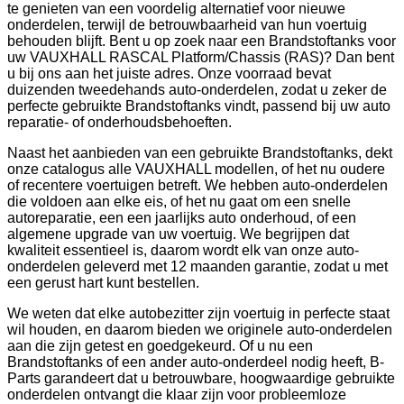
te genieten van een voordelig alternatief voor nieuwe
onderdelen, terwijl de betrouwbaarheid van hun voertuig
behouden blijft. Bent u op zoek naar een Brandstoftanks voor
uw VAUXHALL RASCAL Platform/Chassis (RAS)? Dan bent
u bij ons aan het juiste adres. Onze voorraad bevat
duizenden tweedehands auto-onderdelen, zodat u zeker de
perfecte gebruikte Brandstoftanks vindt, passend bij uw auto
reparatie- of onderhoudsbehoeften.
Naast het aanbieden van een gebruikte Brandstoftanks, dekt
onze catalogus alle VAUXHALL modellen, of het nu oudere
of recentere voertuigen betreft. We hebben auto-onderdelen
die voldoen aan elke eis, of het nu gaat om een snelle
autoreparatie, een een jaarlijks auto onderhoud, of een
algemene upgrade van uw voertuig. We begrijpen dat
kwaliteit essentieel is, daarom wordt elk van onze auto-
onderdelen geleverd met 12 maanden garantie, zodat u met
een gerust hart kunt bestellen.
We weten dat elke autobezitter zijn voertuig in perfecte staat
wil houden, en daarom bieden we originele auto-onderdelen
aan die zijn getest en goedgekeurd. Of u nu een
Brandstoftanks of een ander auto-onderdeel nodig heeft, B-
Parts garandeert dat u betrouwbare, hoogwaardige gebruikte
onderdelen ontvangt die klaar zijn voor probleemloze