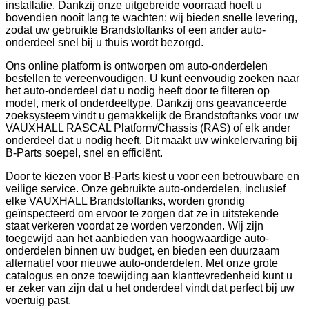
installatie. Dankzij onze uitgebreide voorraad hoeft u
bovendien nooit lang te wachten: wij bieden snelle levering,
zodat uw gebruikte Brandstoftanks of een ander auto-
onderdeel snel bij u thuis wordt bezorgd.
Ons online platform is ontworpen om auto-onderdelen
bestellen te vereenvoudigen. U kunt eenvoudig zoeken naar
het auto-onderdeel dat u nodig heeft door te filteren op
model, merk of onderdeeltype. Dankzij ons geavanceerde
zoeksysteem vindt u gemakkelijk de Brandstoftanks voor uw
VAUXHALL RASCAL Platform/Chassis (RAS) of elk ander
onderdeel dat u nodig heeft. Dit maakt uw winkelervaring bij
B-Parts soepel, snel en efficiënt.
Door te kiezen voor B-Parts kiest u voor een betrouwbare en
veilige service. Onze gebruikte auto-onderdelen, inclusief
elke VAUXHALL Brandstoftanks, worden grondig
geïnspecteerd om ervoor te zorgen dat ze in uitstekende
staat verkeren voordat ze worden verzonden. Wij zijn
toegewijd aan het aanbieden van hoogwaardige auto-
onderdelen binnen uw budget, en bieden een duurzaam
alternatief voor nieuwe auto-onderdelen. Met onze grote
catalogus en onze toewijding aan klanttevredenheid kunt u
er zeker van zijn dat u het onderdeel vindt dat perfect bij uw
voertuig past.