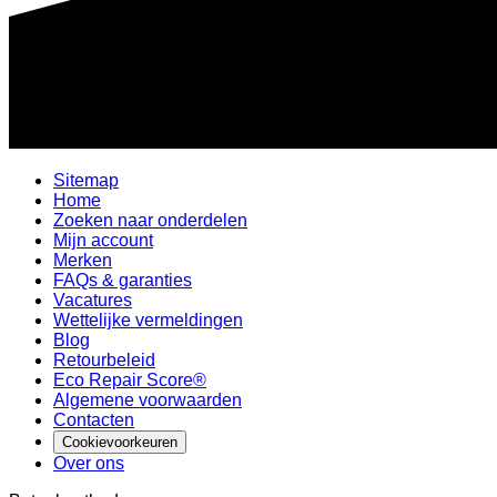
Sitemap
Home
Zoeken naar onderdelen
Mijn account
Merken
FAQs & garanties
Vacatures
Wettelijke vermeldingen
Blog
Retourbeleid
Eco Repair Score®
Algemene voorwaarden
Contacten
Cookievoorkeuren
Over ons