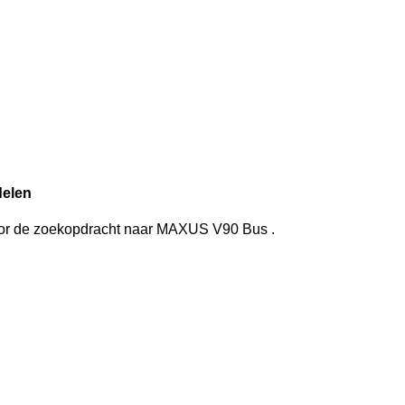
delen
oor de zoekopdracht
naar
MAXUS V90 Bus
.