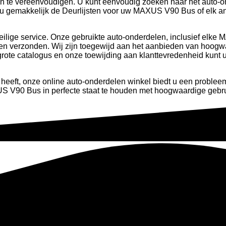
 te vereenvoudigen. U kunt eenvoudig zoeken naar het auto-onde
 gemakkelijk de Deurlijsten voor uw MAXUS V90 Bus of elk and
veilige service. Onze gebruikte auto-onderdelen, inclusief elk
orden verzonden. Wij zijn toegewijd aan het aanbieden van hoo
ote catalogus en onze toewijding aan klanttevredenheid kunt u er
heeft, onze online auto-onderdelen winkel biedt u een problee
S V90 Bus in perfecte staat te houden met hoogwaardige gebru