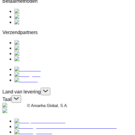
Betaalmethoden
Verzendpartners
Land van levering
Taal
© Amanha Global, S.A.