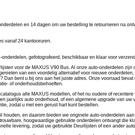
onderdelen en 14 dagen om uw bestelling te retourneren na ont
s vanaf 24 kantooruren.
-onderdelen, gefotografeerd, beschikbaar en klaar voor verzend
rlijsten voor de MAXUS V90 Bus. Al onze auto-onderdelen zijn o
 genieten van een voordelig alternatief voor nieuwe onderdelen,
 Dan bent u bij ons aan het juiste adres. Onze voorraad beva
ratie- of onderhoudsbehoeften.
 catalogus alle MAXUS modellen, of het nu oudere of recentere
 een jaarlijks auto onderhoud, of een algemene upgrade van uw vo
e, zodat u met een gerust hart kunt bestellen.
 wil houden, en daarom bieden we originele auto-onderdelen aan 
trouwbare, hoogwaardige gebruikte onderdelen ontvangt die klaa
nelle levering, zodat uw gebruikte Deurlijsten of een ander auto