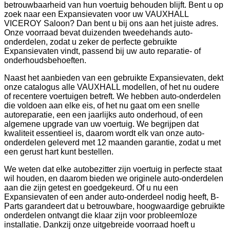
betrouwbaarheid van hun voertuig behouden blijft. Bent u op
zoek naar een Expansievaten voor uw VAUXHALL
VICEROY Saloon? Dan bent u bij ons aan het juiste adres.
Onze voorraad bevat duizenden tweedehands auto-
onderdelen, zodat u zeker de perfecte gebruikte
Expansievaten vindt, passend bij uw auto reparatie- of
onderhoudsbehoeften.
Naast het aanbieden van een gebruikte Expansievaten, dekt
onze catalogus alle VAUXHALL modellen, of het nu oudere
of recentere voertuigen betreft. We hebben auto-onderdelen
die voldoen aan elke eis, of het nu gaat om een snelle
autoreparatie, een een jaarlijks auto onderhoud, of een
algemene upgrade van uw voertuig. We begrijpen dat
kwaliteit essentieel is, daarom wordt elk van onze auto-
onderdelen geleverd met 12 maanden garantie, zodat u met
een gerust hart kunt bestellen.
We weten dat elke autobezitter zijn voertuig in perfecte staat
wil houden, en daarom bieden we originele auto-onderdelen
aan die zijn getest en goedgekeurd. Of u nu een
Expansievaten of een ander auto-onderdeel nodig heeft, B-
Parts garandeert dat u betrouwbare, hoogwaardige gebruikte
onderdelen ontvangt die klaar zijn voor probleemloze
installatie. Dankzij onze uitgebreide voorraad hoeft u