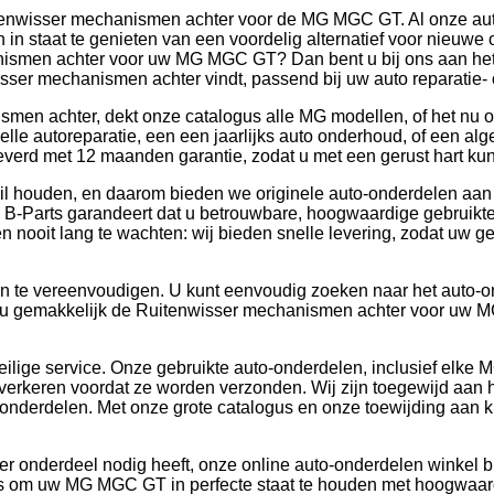
itenwisser mechanismen achter voor de MG MGC GT. Al onze aut
n in staat te genieten van een voordelig alternatief voor nieuwe
anismen achter voor uw MG MGC GT? Dan bent u bij ons aan he
isser mechanismen achter vindt, passend bij uw auto reparatie
en achter, dekt onze catalogus alle MG modellen, of het nu ou
elle autoreparatie, een een jaarlijks auto onderhoud, of een al
everd met 12 maanden garantie, zodat u met een gerust hart kunt
t wil houden, en daarom bieden we originele auto-onderdelen aan
 B-Parts garandeert dat u betrouwbare, hoogwaardige gebruikte
ien nooit lang te wachten: wij bieden snelle levering, zodat uw
 te vereenvoudigen. U kunt eenvoudig zoeken naar het auto-onde
u gemakkelijk de Ruitenwisser mechanismen achter voor uw MG 
veilige service. Onze gebruikte auto-onderdelen, inclusief elk
at verkeren voordat ze worden verzonden. Wij zijn toegewijd a
onderdelen. Met onze grote catalogus en onze toewijding aan kl
 onderdeel nodig heeft, onze online auto-onderdelen winkel b
rts om uw MG MGC GT in perfecte staat te houden met hoogwaar