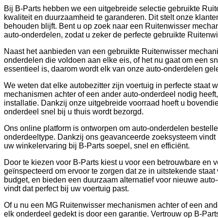
Bij B-Parts hebben we een uitgebreide selectie gebruikte Ru
kwaliteit en duurzaamheid te garanderen. Dit stelt onze klante
behouden blijft. Bent u op zoek naar een Ruitenwisser mech
auto-onderdelen, zodat u zeker de perfecte gebruikte Ruitenw
Naast het aanbieden van een gebruikte Ruitenwisser mechanism
onderdelen die voldoen aan elke eis, of het nu gaat om een sn
essentieel is, daarom wordt elk van onze auto-onderdelen gel
We weten dat elke autobezitter zijn voertuig in perfecte staa
mechanismen achter of een ander auto-onderdeel nodig heeft,
installatie. Dankzij onze uitgebreide voorraad hoeft u bovend
onderdeel snel bij u thuis wordt bezorgd.
Ons online platform is ontworpen om auto-onderdelen bestellen
onderdeeltype. Dankzij ons geavanceerde zoeksysteem vindt 
uw winkelervaring bij B-Parts soepel, snel en efficiënt.
Door te kiezen voor B-Parts kiest u voor een betrouwbare en 
geïnspecteerd om ervoor te zorgen dat ze in uitstekende sta
budget, en bieden een duurzaam alternatief voor nieuwe auto-
vindt dat perfect bij uw voertuig past.
Of u nu een MG Ruitenwisser mechanismen achter of een ander
elk onderdeel gedekt is door een garantie. Vertrouw op B-Pa