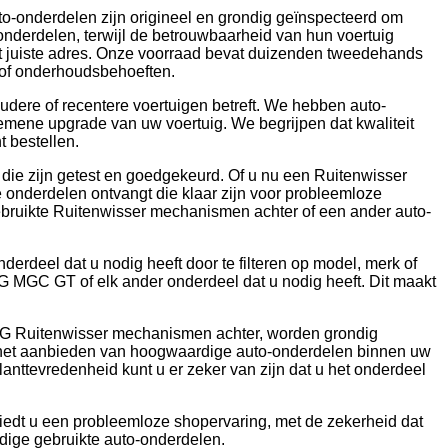
o-onderdelen zijn origineel en grondig geïnspecteerd om
 onderdelen, terwijl de betrouwbaarheid van hun voertuig
t juiste adres. Onze voorraad bevat duizenden tweedehands
- of onderhoudsbehoeften.
dere of recentere voertuigen betreft. We hebben auto-
gemene upgrade van uw voertuig. We begrijpen dat kwaliteit
 bestellen.
 die zijn getest en goedgekeurd. Of u nu een Ruitenwisser
 onderdelen ontvangt die klaar zijn voor probleemloze
 gebruikte Ruitenwisser mechanismen achter of een ander auto-
rdeel dat u nodig heeft door te filteren op model, merk of
MGC GT of elk ander onderdeel dat u nodig heeft. Dit maakt
e MG Ruitenwisser mechanismen achter, worden grondig
an het aanbieden van hoogwaardige auto-onderdelen binnen uw
anttevredenheid kunt u er zeker van zijn dat u het onderdeel
iedt u een probleemloze shopervaring, met de zekerheid dat
dige gebruikte auto-onderdelen.