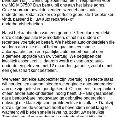
behouden blijft. Bent u op zoek naar een Treeplanken voor
uw MG MG750? Dan bent u bij ons aan het juiste adres.
Onze voorraad bevat duizenden tweedehands auto-
onderdelen, zodat u zeker de perfecte gebruikte Treeplanken
vindt, passend bij uw auto reparatie- of
onderhoudsbehoeften.
Naast het aanbieden van een gebruikte Treeplanken, dekt
onze catalogus alle MG modellen, of het nu oudere of
recentere voertuigen betreft. We hebben auto-onderdelen die
voldoen aan elke eis, of het nu gaat om een snelle
autoreparatie, een een jaarlijks auto onderhoud, of een
algemene upgrade van uw voertuig. We begrijpen dat
kwaliteit essentieel is, daarom wordt elk van onze auto-
onderdelen geleverd met 12 maanden garantie, zodat u met
een gerust hart kunt bestellen.
We weten dat elke autobezitter zijn voertuig in perfecte staat
wil houden, en daarom bieden we originele auto-onderdelen
aan die zijn getest en goedgekeurd. Of u nu een Treeplanken
of een ander auto-onderdeel nodig heeft, B-Parts garandeert
dat u betrouwbare, hoogwaardige gebruikte onderdelen
ontvangt die klaar zijn voor probleemloze installatie. Dankzij
onze uitgebreide voorraad hoeft u bovendien nooit lang te
wachten: wij bieden snelle levering, zodat uw gebruikte
Treeplanken of een ander auto-onderdeel snel bij u thuis