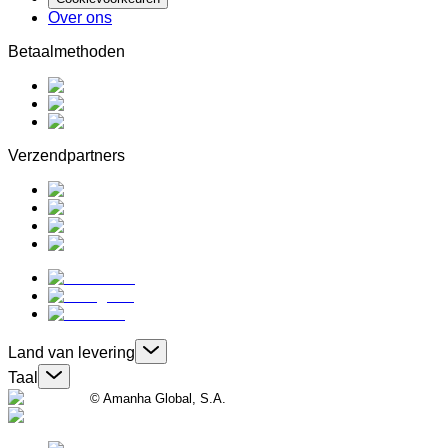
Over ons
Betaalmethoden
Verzendpartners
Land van levering
Taal
© Amanha Global, S.A.