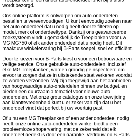
wordt bezorgd.
Ons online platform is ontworpen om auto-onderdelen
bestellen te vereenvoudigen. U kunt eenvoudig zoeken naar
het auto-onderdeel dat u nodig heeft door te filteren op
model, merk of onderdeeltype. Dankzij ons geavanceerde
zoeksysteem vindt u gemakkelijk de Treeplanken voor uw
MG MG750 of elk ander onderdeel dat u nodig heeft. Dit
maakt uw winkelervaring bij B-Parts soepel, snel en efficiënt.
Door te kiezen voor B-Parts kiest u voor een betrouwbare en
veilige service. Onze gebruikte auto-onderdelen, inclusief
elke MG Treeplanken, worden grondig geïnspecteerd om
ervoor te zorgen dat ze in uitstekende staat verkeren voordat
ze worden verzonden. Wij zijn toegewijd aan het aanbieden
van hoogwaardige auto-onderdelen binnen uw budget, en
bieden een duurzaam alternatief voor nieuwe auto-
onderdelen. Met onze grote catalogus en onze toewijding
aan klanttevredenheid kunt u er zeker van zijn dat u het
onderdeel vindt dat perfect bij uw voertuig past.
Of u nu een MG Treeplanken of een ander onderdeel nodig
heeft, onze online auto-onderdelen winkel biedt u een
probleemloze shopervaring, met de zekerheid dat elk
onderdeel gedekt is door een garantie. Vertrouw op B-Parts