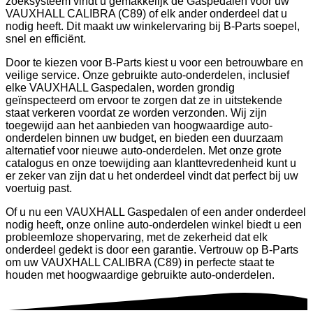
zoeksysteem vindt u gemakkelijk de Gaspedalen voor uw
VAUXHALL CALIBRA (C89) of elk ander onderdeel dat u
nodig heeft. Dit maakt uw winkelervaring bij B-Parts soepel,
snel en efficiënt.
Door te kiezen voor B-Parts kiest u voor een betrouwbare en
veilige service. Onze gebruikte auto-onderdelen, inclusief
elke VAUXHALL Gaspedalen, worden grondig
geïnspecteerd om ervoor te zorgen dat ze in uitstekende
staat verkeren voordat ze worden verzonden. Wij zijn
toegewijd aan het aanbieden van hoogwaardige auto-
onderdelen binnen uw budget, en bieden een duurzaam
alternatief voor nieuwe auto-onderdelen. Met onze grote
catalogus en onze toewijding aan klanttevredenheid kunt u
er zeker van zijn dat u het onderdeel vindt dat perfect bij uw
voertuig past.
Of u nu een VAUXHALL Gaspedalen of een ander onderdeel
nodig heeft, onze online auto-onderdelen winkel biedt u een
probleemloze shopervaring, met de zekerheid dat elk
onderdeel gedekt is door een garantie. Vertrouw op B-Parts
om uw VAUXHALL CALIBRA (C89) in perfecte staat te
houden met hoogwaardige gebruikte auto-onderdelen.