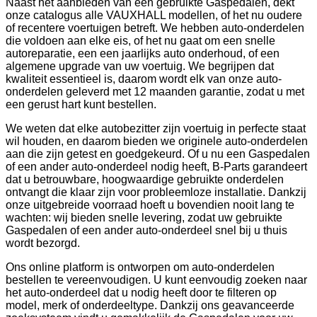
Naast het aanbieden van een gebruikte Gaspedalen, dekt
onze catalogus alle VAUXHALL modellen, of het nu oudere
of recentere voertuigen betreft. We hebben auto-onderdelen
die voldoen aan elke eis, of het nu gaat om een snelle
autoreparatie, een een jaarlijks auto onderhoud, of een
algemene upgrade van uw voertuig. We begrijpen dat
kwaliteit essentieel is, daarom wordt elk van onze auto-
onderdelen geleverd met 12 maanden garantie, zodat u met
een gerust hart kunt bestellen.
We weten dat elke autobezitter zijn voertuig in perfecte staat
wil houden, en daarom bieden we originele auto-onderdelen
aan die zijn getest en goedgekeurd. Of u nu een Gaspedalen
of een ander auto-onderdeel nodig heeft, B-Parts garandeert
dat u betrouwbare, hoogwaardige gebruikte onderdelen
ontvangt die klaar zijn voor probleemloze installatie. Dankzij
onze uitgebreide voorraad hoeft u bovendien nooit lang te
wachten: wij bieden snelle levering, zodat uw gebruikte
Gaspedalen of een ander auto-onderdeel snel bij u thuis
wordt bezorgd.
Ons online platform is ontworpen om auto-onderdelen
bestellen te vereenvoudigen. U kunt eenvoudig zoeken naar
het auto-onderdeel dat u nodig heeft door te filteren op
model, merk of onderdeeltype. Dankzij ons geavanceerde