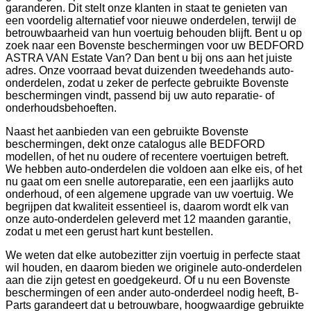
garanderen. Dit stelt onze klanten in staat te genieten van
een voordelig alternatief voor nieuwe onderdelen, terwijl de
betrouwbaarheid van hun voertuig behouden blijft. Bent u op
zoek naar een Bovenste beschermingen voor uw BEDFORD
ASTRA VAN Estate Van? Dan bent u bij ons aan het juiste
adres. Onze voorraad bevat duizenden tweedehands auto-
onderdelen, zodat u zeker de perfecte gebruikte Bovenste
beschermingen vindt, passend bij uw auto reparatie- of
onderhoudsbehoeften.
Naast het aanbieden van een gebruikte Bovenste
beschermingen, dekt onze catalogus alle BEDFORD
modellen, of het nu oudere of recentere voertuigen betreft.
We hebben auto-onderdelen die voldoen aan elke eis, of het
nu gaat om een snelle autoreparatie, een een jaarlijks auto
onderhoud, of een algemene upgrade van uw voertuig. We
begrijpen dat kwaliteit essentieel is, daarom wordt elk van
onze auto-onderdelen geleverd met 12 maanden garantie,
zodat u met een gerust hart kunt bestellen.
We weten dat elke autobezitter zijn voertuig in perfecte staat
wil houden, en daarom bieden we originele auto-onderdelen
aan die zijn getest en goedgekeurd. Of u nu een Bovenste
beschermingen of een ander auto-onderdeel nodig heeft, B-
Parts garandeert dat u betrouwbare, hoogwaardige gebruikte