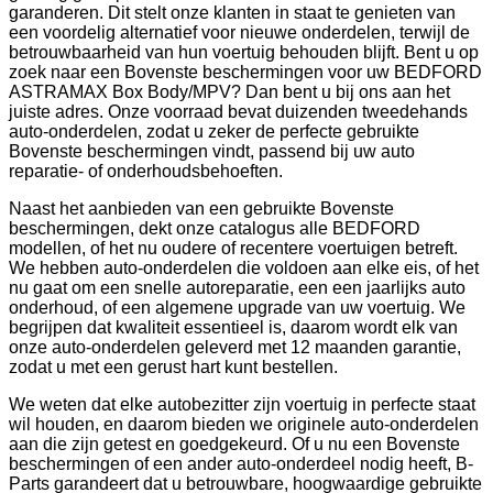
garanderen. Dit stelt onze klanten in staat te genieten van
een voordelig alternatief voor nieuwe onderdelen, terwijl de
betrouwbaarheid van hun voertuig behouden blijft. Bent u op
zoek naar een Bovenste beschermingen voor uw BEDFORD
ASTRAMAX Box Body/MPV? Dan bent u bij ons aan het
juiste adres. Onze voorraad bevat duizenden tweedehands
auto-onderdelen, zodat u zeker de perfecte gebruikte
Bovenste beschermingen vindt, passend bij uw auto
reparatie- of onderhoudsbehoeften.
Naast het aanbieden van een gebruikte Bovenste
beschermingen, dekt onze catalogus alle BEDFORD
modellen, of het nu oudere of recentere voertuigen betreft.
We hebben auto-onderdelen die voldoen aan elke eis, of het
nu gaat om een snelle autoreparatie, een een jaarlijks auto
onderhoud, of een algemene upgrade van uw voertuig. We
begrijpen dat kwaliteit essentieel is, daarom wordt elk van
onze auto-onderdelen geleverd met 12 maanden garantie,
zodat u met een gerust hart kunt bestellen.
We weten dat elke autobezitter zijn voertuig in perfecte staat
wil houden, en daarom bieden we originele auto-onderdelen
aan die zijn getest en goedgekeurd. Of u nu een Bovenste
beschermingen of een ander auto-onderdeel nodig heeft, B-
Parts garandeert dat u betrouwbare, hoogwaardige gebruikte