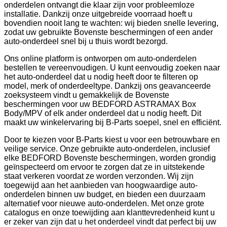
onderdelen ontvangt die klaar zijn voor probleemloze
installatie. Dankzij onze uitgebreide voorraad hoeft u
bovendien nooit lang te wachten: wij bieden snelle levering,
zodat uw gebruikte Bovenste beschermingen of een ander
auto-onderdeel snel bij u thuis wordt bezorgd.
Ons online platform is ontworpen om auto-onderdelen
bestellen te vereenvoudigen. U kunt eenvoudig zoeken naar
het auto-onderdeel dat u nodig heeft door te filteren op
model, merk of onderdeeltype. Dankzij ons geavanceerde
zoeksysteem vindt u gemakkelijk de Bovenste
beschermingen voor uw BEDFORD ASTRAMAX Box
Body/MPV of elk ander onderdeel dat u nodig heeft. Dit
maakt uw winkelervaring bij B-Parts soepel, snel en efficiënt.
Door te kiezen voor B-Parts kiest u voor een betrouwbare en
veilige service. Onze gebruikte auto-onderdelen, inclusief
elke BEDFORD Bovenste beschermingen, worden grondig
geïnspecteerd om ervoor te zorgen dat ze in uitstekende
staat verkeren voordat ze worden verzonden. Wij zijn
toegewijd aan het aanbieden van hoogwaardige auto-
onderdelen binnen uw budget, en bieden een duurzaam
alternatief voor nieuwe auto-onderdelen. Met onze grote
catalogus en onze toewijding aan klanttevredenheid kunt u
er zeker van zijn dat u het onderdeel vindt dat perfect bij uw