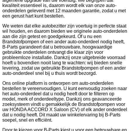
algemene upgrade van uw voertuig. We begrijpen dat
kwaliteit essentieel is, daarom wordt elk van onze auto-
onderdelen geleverd met 12 maanden garantie, zodat u met
een gerust hart kunt bestellen.
We weten dat elke autobezitter zijn voertuig in perfecte staat
wil houden, en daarom bieden we originele auto-onderdelen
aan die zijn getest en goedgekeurd. Of u nu een
Brandstofpompen of een ander auto-onderdeel nodig heeft,
B-Parts garandeert dat u betrouwbare, hoogwaardige
gebruikte onderdelen ontvangt die klaar zijn voor
probleemloze installatie. Dankzij onze uitgebreide voorraad
hoeft u bovendien nooit lang te wachten: wij bieden snelle
levering, zodat uw gebruikte Brandstofpompen of een ander
auto-onderdeel snel bij u thuis wordt bezorgd.
Ons online platform is ontworpen om auto-onderdelen
bestellen te vereenvoudigen. U kunt eenvoudig zoeken naar
het auto-onderdeel dat u nodig heeft door te filteren op
model, merk of onderdeeltype. Dankzij ons geavanceerde
zoeksysteem vindt u gemakkelijk de Brandstofpompen voor
uw HONDA ACCORD X Saloon (CV) of elk ander onderdeel
dat u nodig heeft. Dit maakt uw winkelervaring bij B-Parts
soepel, snel en efficiënt.
Door te kiezen voor B-Parts kiest u voor een betrouwbare en