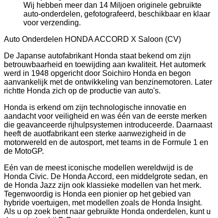
Wij hebben meer dan 14 Miljoen originele gebruikte
auto-onderdelen, gefotografeerd, beschikbaar en klaar
voor verzending.
Auto Onderdelen HONDA ACCORD X Saloon (CV)
De Japanse autofabrikant Honda staat bekend om zijn
betrouwbaarheid en toewijding aan kwaliteit. Het automerk
werd in 1948 opgericht door Soichiro Honda en begon
aanvankelijk met de ontwikkeling van benzinemotoren. Later
richtte Honda zich op de productie van auto's.
Honda is erkend om zijn technologische innovatie en
aandacht voor veiligheid en was één van de eerste merken
die geavanceerde rijhulpsystemen introduceerde. Daarnaast
heeft de auotfabrikant een sterke aanwezigheid in de
motorwereld en de autosport, met teams in de Formule 1 en
de MotoGP.
Eén van de meest iconische modellen wereldwijd is de
Honda Civic. De Honda Accord, een middelgrote sedan, en
de Honda Jazz zijn ook klassieke modellen van het merk.
Tegenwoordig is Honda een pionier op het gebied van
hybride voertuigen, met modellen zoals de Honda Insight.
Als u op zoek bent naar gebruikte Honda onderdelen, kunt u