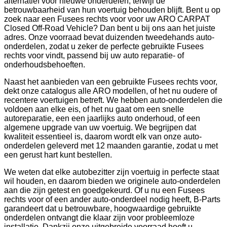
alternatief voor nieuwe onderdelen, terwijl de
betrouwbaarheid van hun voertuig behouden blijft. Bent u op
zoek naar een Fusees rechts voor voor uw ARO CARPAT
Closed Off-Road Vehicle? Dan bent u bij ons aan het juiste
adres. Onze voorraad bevat duizenden tweedehands auto-
onderdelen, zodat u zeker de perfecte gebruikte Fusees
rechts voor vindt, passend bij uw auto reparatie- of
onderhoudsbehoeften.
Naast het aanbieden van een gebruikte Fusees rechts voor,
dekt onze catalogus alle ARO modellen, of het nu oudere of
recentere voertuigen betreft. We hebben auto-onderdelen die
voldoen aan elke eis, of het nu gaat om een snelle
autoreparatie, een een jaarlijks auto onderhoud, of een
algemene upgrade van uw voertuig. We begrijpen dat
kwaliteit essentieel is, daarom wordt elk van onze auto-
onderdelen geleverd met 12 maanden garantie, zodat u met
een gerust hart kunt bestellen.
We weten dat elke autobezitter zijn voertuig in perfecte staat
wil houden, en daarom bieden we originele auto-onderdelen
aan die zijn getest en goedgekeurd. Of u nu een Fusees
rechts voor of een ander auto-onderdeel nodig heeft, B-Parts
garandeert dat u betrouwbare, hoogwaardige gebruikte
onderdelen ontvangt die klaar zijn voor probleemloze
installatie. Dankzij onze uitgebreide voorraad hoeft u