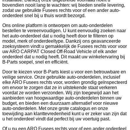
bovendien nooit lang te wachten: wij bieden snelle levering,
zodat uw gebruikte Fusees rechts voor of een ander auto-
onderdeel snel bij u thuis wordt bezorgd.
Ons online platform is ontworpen om auto-onderdelen
bestellen te vereenvoudigen. U kunt eenvoudig zoeken naar
het auto-onderdeel dat u nodig heeft door te filteren op
model, merk of onderdeeltype. Dankzij ons geavanceerde
zoeksysteem vindt u gemakkelijk de Fusees rechts voor voor
uw ARO CARPAT Closed Off-Road Vehicle of elk ander
onderdeel dat u nodig heeft. Dit maakt uw winkelervaring bij
B-Parts soepel, snel en efficiënt.
Door te kiezen voor B-Parts kiest u voor een betrouwbare en
veilige service. Onze gebruikte auto-onderdelen, inclusief
elke ARO Fusees rechts voor, worden grondig geïnspecteerd
om ervoor te zorgen dat ze in uitstekende staat verkeren
voordat ze worden verzonden. Wij zijn toegewijd aan het
aanbieden van hoogwaardige auto-onderdelen binnen uw
budget, en bieden een duurzaam alternatief voor nieuwe
auto-onderdelen. Met onze grote catalogus en onze
toewijding aan klanttevredenheid kunt u er zeker van zijn dat
u het onderdeel vindt dat perfect bij uw voertuig past.
Of u nu een ARO Fusees rechts voor of een ander onderdeel