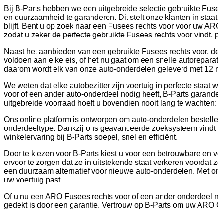
Bij B-Parts hebben we een uitgebreide selectie gebruikte Fus
en duurzaamheid te garanderen. Dit stelt onze klanten in staa
blijft. Bent u op zoek naar een Fusees rechts voor voor uw 
zodat u zeker de perfecte gebruikte Fusees rechts voor vindt,
Naast het aanbieden van een gebruikte Fusees rechts voor, de
voldoen aan elke eis, of het nu gaat om een snelle autoreparat
daarom wordt elk van onze auto-onderdelen geleverd met 12 ma
We weten dat elke autobezitter zijn voertuig in perfecte staa
voor of een ander auto-onderdeel nodig heeft, B-Parts garande
uitgebreide voorraad hoeft u bovendien nooit lang te wachten: 
Ons online platform is ontworpen om auto-onderdelen bestellen
onderdeeltype. Dankzij ons geavanceerde zoeksysteem vindt 
winkelervaring bij B-Parts soepel, snel en efficiënt.
Door te kiezen voor B-Parts kiest u voor een betrouwbare en 
ervoor te zorgen dat ze in uitstekende staat verkeren voorda
een duurzaam alternatief voor nieuwe auto-onderdelen. Met onze
uw voertuig past.
Of u nu een ARO Fusees rechts voor of een ander onderdeel no
gedekt is door een garantie. Vertrouw op B-Parts om uw ARO