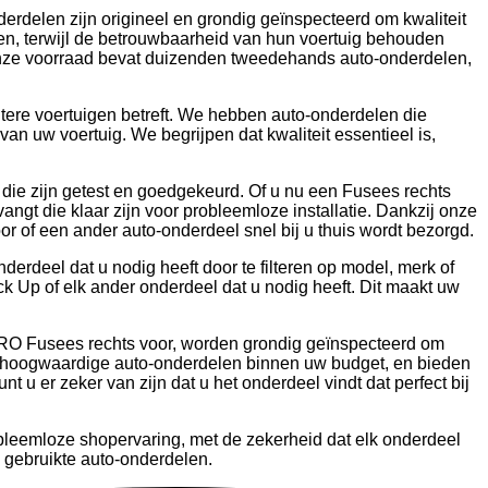
rdelen zijn origineel en grondig geïnspecteerd om kwaliteit
len, terwijl de betrouwbaarheid van hun voertuig behouden
 Onze voorraad bevat duizenden tweedehands auto-onderdelen,
tere voertuigen betreft. We hebben auto-onderdelen die
an uw voertuig. We begrijpen dat kwaliteit essentieel is,
 die zijn getest en goedgekeurd. Of u nu een Fusees rechts
ngt die klaar zijn voor probleemloze installatie. Dankzij onze
or of een ander auto-onderdeel snel bij u thuis wordt bezorgd.
rdeel dat u nodig heeft door te filteren op model, merk of
Up of elk ander onderdeel dat u nodig heeft. Dit maakt uw
e ARO Fusees rechts voor, worden grondig geïnspecteerd om
an hoogwaardige auto-onderdelen binnen uw budget, en bieden
u er zeker van zijn dat u het onderdeel vindt dat perfect bij
bleemloze shopervaring, met de zekerheid dat elk onderdeel
 gebruikte auto-onderdelen.