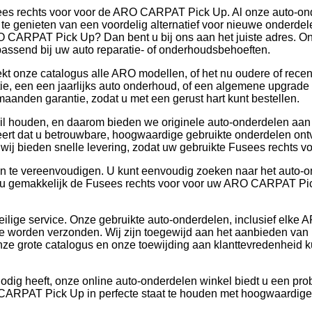
ees rechts voor voor de ARO CARPAT Pick Up. Al onze auto-onde
t te genieten van een voordelig alternatief voor nieuwe onderde
ARO CARPAT Pick Up? Dan bent u bij ons aan het juiste adres.
 passend bij uw auto reparatie- of onderhoudsbehoeften.
kt onze catalogus alle ARO modellen, of het nu oudere of recen
ie, een een jaarlijks auto onderhoud, of een algemene upgrade v
anden garantie, zodat u met een gerust hart kunt bestellen.
t wil houden, en daarom bieden we originele auto-onderdelen aan
ert dat u betrouwbare, hoogwaardige gebruikte onderdelen ontva
wij bieden snelle levering, zodat uw gebruikte Fusees rechts vo
 te vereenvoudigen. U kunt eenvoudig zoeken naar het auto-onde
u gemakkelijk de Fusees rechts voor voor uw ARO CARPAT Pick 
veilige service. Onze gebruikte auto-onderdelen, inclusief elk
t ze worden verzonden. Wij zijn toegewijd aan het aanbieden v
 grote catalogus en onze toewijding aan klanttevredenheid kunt 
dig heeft, onze online auto-onderdelen winkel biedt u een pro
 CARPAT Pick Up in perfecte staat te houden met hoogwaardige