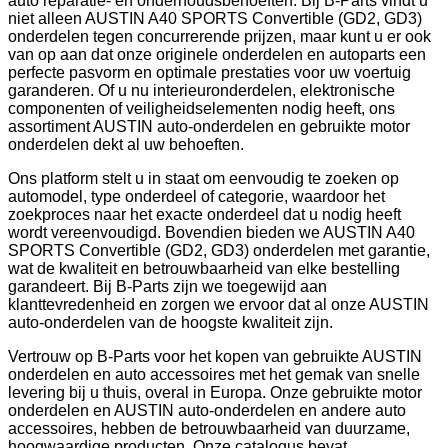
auto reparatie- en onderhoudsbehoeften. Bij B-Parts vindt u
niet alleen AUSTIN A40 SPORTS Convertible (GD2, GD3)
onderdelen tegen concurrerende prijzen, maar kunt u er ook
van op aan dat onze originele onderdelen en autoparts een
perfecte pasvorm en optimale prestaties voor uw voertuig
garanderen. Of u nu interieuronderdelen, elektronische
componenten of veiligheidselementen nodig heeft, ons
assortiment AUSTIN auto-onderdelen en gebruikte motor
onderdelen dekt al uw behoeften.
Ons platform stelt u in staat om eenvoudig te zoeken op
automodel, type onderdeel of categorie, waardoor het
zoekproces naar het exacte onderdeel dat u nodig heeft
wordt vereenvoudigd. Bovendien bieden we AUSTIN A40
SPORTS Convertible (GD2, GD3) onderdelen met garantie,
wat de kwaliteit en betrouwbaarheid van elke bestelling
garandeert. Bij B-Parts zijn we toegewijd aan
klanttevredenheid en zorgen we ervoor dat al onze AUSTIN
auto-onderdelen van de hoogste kwaliteit zijn.
Vertrouw op B-Parts voor het kopen van gebruikte AUSTIN
onderdelen en auto accessoires met het gemak van snelle
levering bij u thuis, overal in Europa. Onze gebruikte motor
onderdelen en AUSTIN auto-onderdelen en andere auto
accessoires, hebben de betrouwbaarheid van duurzame,
hoogwaardige producten. Onze catalogus bevat