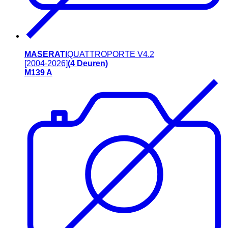
MASERATI
QUATTROPORTE V
4.2
[2004-2026]
(
4
Deuren
)
M139 A