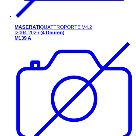
MASERATI
QUATTROPORTE V
4.2
[2004-2026]
(
4
Deuren
)
M139 A