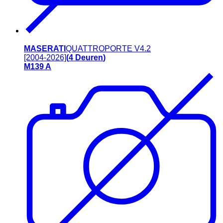
MASERATI
QUATTROPORTE V
4.2
[2004-2026]
(
4
Deuren
)
M139 A