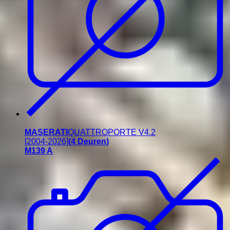
MASERATI
QUATTROPORTE V
4.2
[2004-2026]
(
4
Deuren
)
M139 A