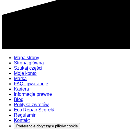
Mapa strony
Strona główna
Szukaj części
Moje konto
Marka
FAQ i gwarancje
Kariera
Informacje prawne
Blog
Polityka zwrotów
Eco Repair Score®
Regulamin
Kontakt
Preferencje dotyczące plików cookie