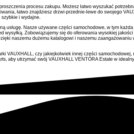
uproszczenia procesu zakupu. Możesz łatwo wyszukać potrzebną
ania, łatwo znajdziesz drzwi-przednie-lewe do swojego VAU
 szybkie i wydajne.
czną usługę. Nasze używane części samochodowe, w tym każda
ed wysyłką. Zobowiązujemy się do oferowania wysokiej jakośc
zięki naszemu dużemu katalogowi i naszemu zaangażowaniu w 
arki VAUXHALL, czy jakiejkolwiek innej części samochodowej, 
-Parts, aby utrzymać swój VAUXHALL VENTORA Estate w idealny