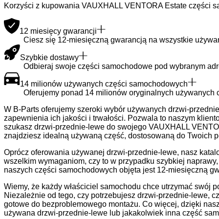
Korzyści z kupowania VAUXHALL VENTORA Estate części s
12 miesięcy gwarancji
Ciesz się 12-miesięczną gwarancją na wszystkie używa
Szybkie dostawy
Odbieraj swoje części samochodowe pod wybranym adre
14 milionów używanych części samochodowych
Oferujemy ponad 14 milionów oryginalnych używanych c
W B-Parts oferujemy szeroki wybór używanych drzwi-przedn
zapewnienia ich jakości i trwałości. Pozwala to naszym klie
szukasz drzwi-przednie-lewe do swojego VAUXHALL VENTORA 
znajdziesz idealną używaną część, dostosowaną do Twoich p
Oprócz oferowania używanej drzwi-przednie-lewe, nasz kata
wszelkim wymaganiom, czy to w przypadku szybkiej naprawy, 
naszych części samochodowych objęta jest 12-miesięczną gwa
Wiemy, że każdy właściciel samochodu chce utrzymać swój poj
Niezależnie od tego, czy potrzebujesz drzwi-przednie-lewe, 
gotowe do bezproblemowego montażu. Co więcej, dzięki nasz
używana drzwi-przednie-lewe lub jakakolwiek inna część sa