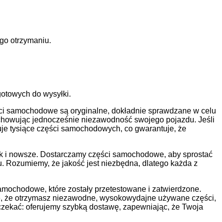
go otrzymaniu.
otowych do wysyłki.
i samochodowe są oryginalne, dokładnie sprawdzane w celu
zachowując jednocześnie niezawodność swojego pojazdu. Jeśli
e tysiące części samochodowych, co gwarantuje, że
ak i nowsze. Dostarczamy części samochodowe, aby sprostać
. Rozumiemy, że jakość jest niezbędna, dlatego każda z
amochodowe, które zostały przetestowane i zatwierdzone.
uje, że otrzymasz niezawodne, wysokowydajne używane części,
zekać: oferujemy szybką dostawę, zapewniając, że Twoja