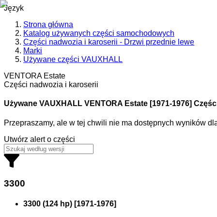
Język
Strona główna
Katalog używanych części samochodowych
Części nadwozia i karoserii - Drzwi przednie lewe
Marki
Używane części VAUXHALL
VENTORA Estate
Części nadwozia i karoserii
Używane VAUXHALL
VENTORA Estate [1971-1976] Części
Przepraszamy, ale w tej chwili nie ma dostępnych wyników d
Utwórz alert o części
3300
3300 (124 hp)
[
1971
-
1976
]