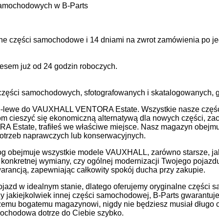
amochodowych w B-Parts
ne części samochodowe i 14 dniami na zwrot zamówienia po je
sem już od 24 godzin roboczych.
zęści samochodowych, sfotografowanych i skatalogowanych, g
ie-lewe do VAUXHALL VENTORA Estate. Wszystkie nasze częśc
ntom cieszyć się ekonomiczną alternatywą dla nowych części, 
Estate, trafiłeś we właściwe miejsce. Nasz magazyn obejmuj
otrzeb naprawczych lub konserwacyjnych.
log obejmuje wszystkie modele VAUXHALL, zarówno starsze, j
konkretnej wymiany, czy ogólnej modernizacji Twojego pojazdu
rancją, zapewniając całkowity spokój ducha przy zakupie.
azd w idealnym stanie, dlatego oferujemy oryginalne części s
czy jakiejkolwiek innej części samochodowej, B-Parts gwarant
emu bogatemu magazynowi, nigdy nie będziesz musiał długo c
mochodowa dotrze do Ciebie szybko.