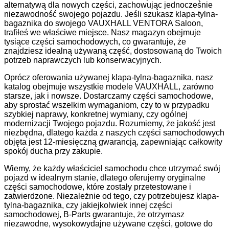
alternatywą dla nowych części, zachowując jednocześnie
niezawodność swojego pojazdu. Jeśli szukasz klapa-tylna-
bagaznika do swojego VAUXHALL VENTORA Saloon,
trafiłeś we właściwe miejsce. Nasz magazyn obejmuje
tysiące części samochodowych, co gwarantuje, że
znajdziesz idealną używaną część, dostosowaną do Twoich
potrzeb naprawczych lub konserwacyjnych.
Oprócz oferowania używanej klapa-tylna-bagaznika, nasz
katalog obejmuje wszystkie modele VAUXHALL, zarówno
starsze, jak i nowsze. Dostarczamy części samochodowe,
aby sprostać wszelkim wymaganiom, czy to w przypadku
szybkiej naprawy, konkretnej wymiany, czy ogólnej
modernizacji Twojego pojazdu. Rozumiemy, że jakość jest
niezbędna, dlatego każda z naszych części samochodowych
objęta jest 12-miesięczną gwarancją, zapewniając całkowity
spokój ducha przy zakupie.
Wiemy, że każdy właściciel samochodu chce utrzymać swój
pojazd w idealnym stanie, dlatego oferujemy oryginalne
części samochodowe, które zostały przetestowane i
zatwierdzone. Niezależnie od tego, czy potrzebujesz klapa-
tylna-bagaznika, czy jakiejkolwiek innej części
samochodowej, B-Parts gwarantuje, że otrzymasz
niezawodne, wysokowydajne używane części, gotowe do