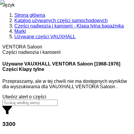
Język
Strona główna
Katalog używanych części samochodowych
Części nadwozia i karoserii - Klapa tylna bagażnika
Marki
Używane części VAUXHALL
VENTORA Saloon
Części nadwozia i karoserii
Używane VAUXHALL
VENTORA Saloon [1968-1976]
Części Klapy tylne
Przepraszamy, ale w tej chwili nie ma dostępnych wyników
dla wyszukiwania
dla
VAUXHALL VENTORA Saloon
.
Utwórz alert o części
3300