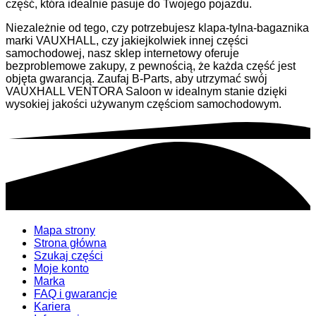
część, która idealnie pasuje do Twojego pojazdu.
Niezależnie od tego, czy potrzebujesz klapa-tylna-bagaznika
marki VAUXHALL, czy jakiejkolwiek innej części
samochodowej, nasz sklep internetowy oferuje
bezproblemowe zakupy, z pewnością, że każda część jest
objęta gwarancją. Zaufaj B-Parts, aby utrzymać swój
VAUXHALL VENTORA Saloon w idealnym stanie dzięki
wysokiej jakości używanym częściom samochodowym.
Mapa strony
Strona główna
Szukaj części
Moje konto
Marka
FAQ i gwarancje
Kariera