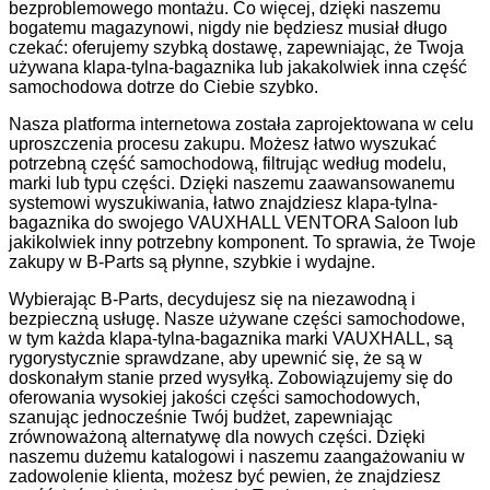
bezproblemowego montażu. Co więcej, dzięki naszemu
bogatemu magazynowi, nigdy nie będziesz musiał długo
czekać: oferujemy szybką dostawę, zapewniając, że Twoja
używana klapa-tylna-bagaznika lub jakakolwiek inna część
samochodowa dotrze do Ciebie szybko.
Nasza platforma internetowa została zaprojektowana w celu
uproszczenia procesu zakupu. Możesz łatwo wyszukać
potrzebną część samochodową, filtrując według modelu,
marki lub typu części. Dzięki naszemu zaawansowanemu
systemowi wyszukiwania, łatwo znajdziesz klapa-tylna-
bagaznika do swojego VAUXHALL VENTORA Saloon lub
jakikolwiek inny potrzebny komponent. To sprawia, że Twoje
zakupy w B-Parts są płynne, szybkie i wydajne.
Wybierając B-Parts, decydujesz się na niezawodną i
bezpieczną usługę. Nasze używane części samochodowe,
w tym każda klapa-tylna-bagaznika marki VAUXHALL, są
rygorystycznie sprawdzane, aby upewnić się, że są w
doskonałym stanie przed wysyłką. Zobowiązujemy się do
oferowania wysokiej jakości części samochodowych,
szanując jednocześnie Twój budżet, zapewniając
zrównoważoną alternatywę dla nowych części. Dzięki
naszemu dużemu katalogowi i naszemu zaangażowaniu w
zadowolenie klienta, możesz być pewien, że znajdziesz