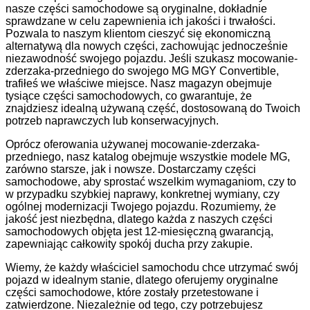
nasze części samochodowe są oryginalne, dokładnie
sprawdzane w celu zapewnienia ich jakości i trwałości.
Pozwala to naszym klientom cieszyć się ekonomiczną
alternatywą dla nowych części, zachowując jednocześnie
niezawodność swojego pojazdu. Jeśli szukasz mocowanie-
zderzaka-przedniego do swojego MG MGY Convertible,
trafiłeś we właściwe miejsce. Nasz magazyn obejmuje
tysiące części samochodowych, co gwarantuje, że
znajdziesz idealną używaną część, dostosowaną do Twoich
potrzeb naprawczych lub konserwacyjnych.
Oprócz oferowania używanej mocowanie-zderzaka-
przedniego, nasz katalog obejmuje wszystkie modele MG,
zarówno starsze, jak i nowsze. Dostarczamy części
samochodowe, aby sprostać wszelkim wymaganiom, czy to
w przypadku szybkiej naprawy, konkretnej wymiany, czy
ogólnej modernizacji Twojego pojazdu. Rozumiemy, że
jakość jest niezbędna, dlatego każda z naszych części
samochodowych objęta jest 12-miesięczną gwarancją,
zapewniając całkowity spokój ducha przy zakupie.
Wiemy, że każdy właściciel samochodu chce utrzymać swój
pojazd w idealnym stanie, dlatego oferujemy oryginalne
części samochodowe, które zostały przetestowane i
zatwierdzone. Niezależnie od tego, czy potrzebujesz