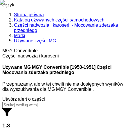
Język
Strona główna
Katalog używanych części samochodowych
Części nadwozia i karoserii - Mocowanie zderzaka
przedniego
Marki
Używane części MG
MGY Convertible
Części nadwozia i karoserii
Używane MG
MGY Convertible [1950-1951] Części
Mocowania zderzaka przedniego
Przepraszamy, ale w tej chwili nie ma dostępnych wyników
dla wyszukiwania
dla
MG MGY Convertible
.
Utwórz alert o części
1.3