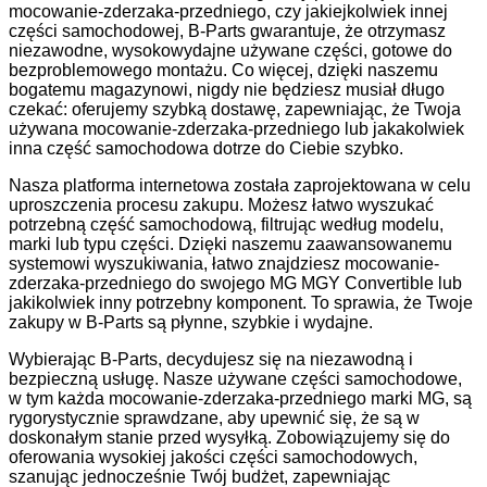
mocowanie-zderzaka-przedniego, czy jakiejkolwiek innej
części samochodowej, B-Parts gwarantuje, że otrzymasz
niezawodne, wysokowydajne używane części, gotowe do
bezproblemowego montażu. Co więcej, dzięki naszemu
bogatemu magazynowi, nigdy nie będziesz musiał długo
czekać: oferujemy szybką dostawę, zapewniając, że Twoja
używana mocowanie-zderzaka-przedniego lub jakakolwiek
inna część samochodowa dotrze do Ciebie szybko.
Nasza platforma internetowa została zaprojektowana w celu
uproszczenia procesu zakupu. Możesz łatwo wyszukać
potrzebną część samochodową, filtrując według modelu,
marki lub typu części. Dzięki naszemu zaawansowanemu
systemowi wyszukiwania, łatwo znajdziesz mocowanie-
zderzaka-przedniego do swojego MG MGY Convertible lub
jakikolwiek inny potrzebny komponent. To sprawia, że Twoje
zakupy w B-Parts są płynne, szybkie i wydajne.
Wybierając B-Parts, decydujesz się na niezawodną i
bezpieczną usługę. Nasze używane części samochodowe,
w tym każda mocowanie-zderzaka-przedniego marki MG, są
rygorystycznie sprawdzane, aby upewnić się, że są w
doskonałym stanie przed wysyłką. Zobowiązujemy się do
oferowania wysokiej jakości części samochodowych,
szanując jednocześnie Twój budżet, zapewniając