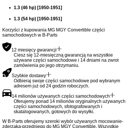
1.3 (46 hp)
[
1950
-
1951
]
1.3 (54 hp)
[
1950
-
1951
]
Korzyści z kupowania MG MGY Convertible części
samochodowych w B-Parts
12 miesięcy gwarancji
Ciesz się 12-miesięczną gwarancją na wszystkie
używane części samochodowe i 14 dniami na zwrot
zamówienia po jego otrzymaniu.
Szybkie dostawy
Odbieraj swoje części samochodowe pod wybranym
adresem już od 24 godzin roboczych.
14 milionów używanych części samochodowych
Oferujemy ponad 14 milionów oryginalnych używanych
części samochodowych, sfotografowanych i
skatalogowanych, gotowych do wysyłki.
W B-Parts oferujemy szeroki wybór używanych mocowanie-
zderzaka-przedniego do MG MGY Convertible. Wszystkie