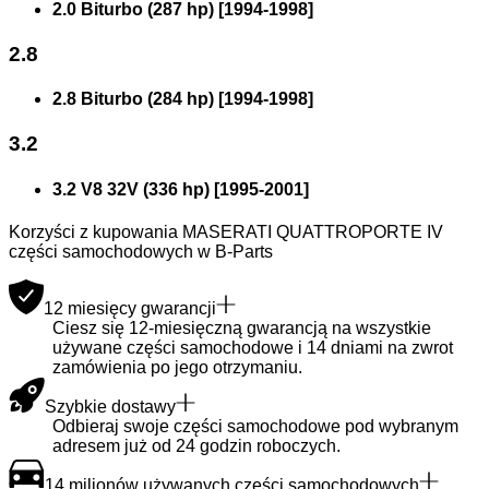
2.0 Biturbo (287 hp)
[
1994
-
1998
]
2.8
2.8 Biturbo (284 hp)
[
1994
-
1998
]
3.2
3.2 V8 32V (336 hp)
[
1995
-
2001
]
Korzyści z kupowania MASERATI QUATTROPORTE IV
części samochodowych w B-Parts
12 miesięcy gwarancji
Ciesz się 12-miesięczną gwarancją na wszystkie
używane części samochodowe i 14 dniami na zwrot
zamówienia po jego otrzymaniu.
Szybkie dostawy
Odbieraj swoje części samochodowe pod wybranym
adresem już od 24 godzin roboczych.
14 milionów używanych części samochodowych