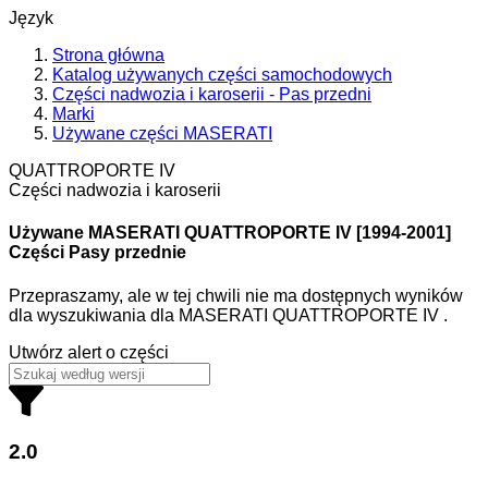
Język
Strona główna
Katalog używanych części samochodowych
Części nadwozia i karoserii - Pas przedni
Marki
Używane części MASERATI
QUATTROPORTE IV
Części nadwozia i karoserii
Używane MASERATI
QUATTROPORTE IV [1994-2001]
Części Pasy przednie
Przepraszamy, ale w tej chwili nie ma dostępnych wyników
dla wyszukiwania
dla
MASERATI QUATTROPORTE IV
.
Utwórz alert o części
2.0