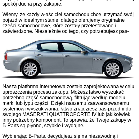
spokój ducha przy zakupie.
Wiemy, że każdy właściciel samochodu chce utrzymać swój
pojazd w idealnym stanie, dlatego oferujemy oryginalne
części samochodowe, które zostały przetestowane i
zatwierdzone. Niezależnie od tego, czy potrzebujesz pas-
przedni, czy jakiejkolwiek innej części samochodowej, B-
Parts gwarantuje, że otrzymasz niezawodne,
wysokowydajne używane części, gotowe do
bezproblemowego montażu. Co więcej, dzięki naszemu
bogatemu magazynowi, nigdy nie będziesz musiał długo
czekać: oferujemy szybką dostawę, zapewniając, że Twoja
używana pas-przedni lub jakakolwiek inna część
samochodowa dotrze do Ciebie szybko.
Nasza platforma internetowa została zaprojektowana w celu
uproszczenia procesu zakupu. Możesz łatwo wyszukać
potrzebną część samochodową, filtrując według modelu,
marki lub typu części. Dzięki naszemu zaawansowanemu
systemowi wyszukiwania, łatwo znajdziesz pas-przedni do
swojego MASERATI QUATTROPORTE IV lub jakikolwiek
inny potrzebny komponent. To sprawia, że Twoje zakupy w
B-Parts są płynne, szybkie i wydajne.
Wybierając B-Parts, decydujesz się na niezawodną i