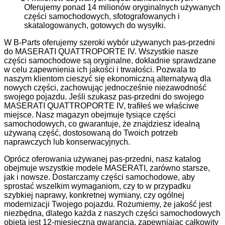
Oferujemy ponad 14 milionów oryginalnych używanych
części samochodowych, sfotografowanych i
skatalogowanych, gotowych do wysyłki.
W B-Parts oferujemy szeroki wybór używanych pas-przedni
do MASERATI QUATTROPORTE IV. Wszystkie nasze
części samochodowe są oryginalne, dokładnie sprawdzane
w celu zapewnienia ich jakości i trwałości. Pozwala to
naszym klientom cieszyć się ekonomiczną alternatywą dla
nowych części, zachowując jednocześnie niezawodność
swojego pojazdu. Jeśli szukasz pas-przedni do swojego
MASERATI QUATTROPORTE IV, trafiłeś we właściwe
miejsce. Nasz magazyn obejmuje tysiące części
samochodowych, co gwarantuje, że znajdziesz idealną
używaną część, dostosowaną do Twoich potrzeb
naprawczych lub konserwacyjnych.
Oprócz oferowania używanej pas-przedni, nasz katalog
obejmuje wszystkie modele MASERATI, zarówno starsze,
jak i nowsze. Dostarczamy części samochodowe, aby
sprostać wszelkim wymaganiom, czy to w przypadku
szybkiej naprawy, konkretnej wymiany, czy ogólnej
modernizacji Twojego pojazdu. Rozumiemy, że jakość jest
niezbędna, dlatego każda z naszych części samochodowych
objęta jest 12-miesięczną gwarancją, zapewniając całkowity