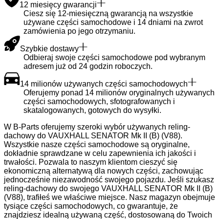
12 miesięcy gwarancji
Ciesz się 12-miesięczną gwarancją na wszystkie
używane części samochodowe i 14 dniami na zwrot
zamówienia po jego otrzymaniu.
Szybkie dostawy
Odbieraj swoje części samochodowe pod wybranym
adresem już od 24 godzin roboczych.
14 milionów używanych części samochodowych
Oferujemy ponad 14 milionów oryginalnych używanych
części samochodowych, sfotografowanych i
skatalogowanych, gotowych do wysyłki.
W B-Parts oferujemy szeroki wybór używanych reling-
dachowy do VAUXHALL SENATOR Mk II (B) (V88).
Wszystkie nasze części samochodowe są oryginalne,
dokładnie sprawdzane w celu zapewnienia ich jakości i
trwałości. Pozwala to naszym klientom cieszyć się
ekonomiczną alternatywą dla nowych części, zachowując
jednocześnie niezawodność swojego pojazdu. Jeśli szukasz
reling-dachowy do swojego VAUXHALL SENATOR Mk II (B)
(V88), trafiłeś we właściwe miejsce. Nasz magazyn obejmuje
tysiące części samochodowych, co gwarantuje, że
znajdziesz idealną używaną część, dostosowaną do Twoich