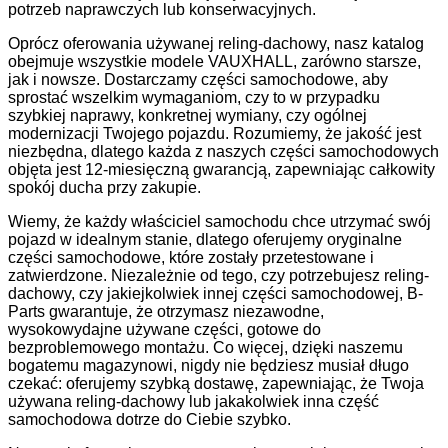
potrzeb naprawczych lub konserwacyjnych.
Oprócz oferowania używanej reling-dachowy, nasz katalog
obejmuje wszystkie modele VAUXHALL, zarówno starsze,
jak i nowsze. Dostarczamy części samochodowe, aby
sprostać wszelkim wymaganiom, czy to w przypadku
szybkiej naprawy, konkretnej wymiany, czy ogólnej
modernizacji Twojego pojazdu. Rozumiemy, że jakość jest
niezbędna, dlatego każda z naszych części samochodowych
objęta jest 12-miesięczną gwarancją, zapewniając całkowity
spokój ducha przy zakupie.
Wiemy, że każdy właściciel samochodu chce utrzymać swój
pojazd w idealnym stanie, dlatego oferujemy oryginalne
części samochodowe, które zostały przetestowane i
zatwierdzone. Niezależnie od tego, czy potrzebujesz reling-
dachowy, czy jakiejkolwiek innej części samochodowej, B-
Parts gwarantuje, że otrzymasz niezawodne,
wysokowydajne używane części, gotowe do
bezproblemowego montażu. Co więcej, dzięki naszemu
bogatemu magazynowi, nigdy nie będziesz musiał długo
czekać: oferujemy szybką dostawę, zapewniając, że Twoja
używana reling-dachowy lub jakakolwiek inna część
samochodowa dotrze do Ciebie szybko.