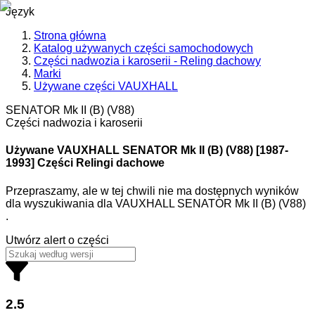
Język
Strona główna
Katalog używanych części samochodowych
Części nadwozia i karoserii - Reling dachowy
Marki
Używane części VAUXHALL
SENATOR Mk II (B) (V88)
Części nadwozia i karoserii
Używane VAUXHALL
SENATOR Mk II (B) (V88) [1987-
1993] Części Relingi dachowe
Przepraszamy, ale w tej chwili nie ma dostępnych wyników
dla wyszukiwania
dla
VAUXHALL SENATOR Mk II (B) (V88)
.
Utwórz alert o części
2.5