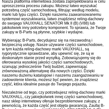
Nasza platforma internetowa została zaprojektowana w celu
uproszczenia procesu zakupu. Możesz łatwo wyszukać
potrzebną część samochodową, filtrując według modelu,
marki lub typu części. Dzięki naszemu zaawansowanemu
systemowi wyszukiwania, łatwo znajdziesz reling-dachowy
do swojego VAUXHALL SENATOR Mk II (B) (V88) lub
jakikolwiek inny potrzebny komponent. To sprawia, że Twoje
zakupy w B-Parts są płynne, szybkie i wydajne.
Wybierając B-Parts, decydujesz się na niezawodną i
bezpieczną usługę. Nasze używane części samochodowe,
w tym każda reling-dachowy marki VAUXHALL, są
rygorystycznie sprawdzane, aby upewnić się, że są w
doskonałym stanie przed wysyłką. Zobowiązujemy się do
oferowania wysokiej jakości części samochodowych,
szanując jednocześnie Twój budżet, zapewniając
zrównoważoną alternatywę dla nowych części. Dzięki
naszemu dużemu katalogowi i naszemu zaangażowaniu w
zadowolenie klienta, możesz być pewien, że znajdziesz
część, która idealnie pasuje do Twojego pojazdu.
Niezależnie od tego, czy potrzebujesz reling-dachowy marki
VAUXHALL, czy jakiejkolwiek innej części samochodowej,
nasz sklep internetowy oferuje bezproblemowe zakupy, z
pewnością, że każda część jest objęta gwarancją. Zaufaj B-