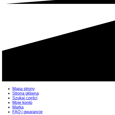
Mapa strony
Strona główna
Szukaj części
Moje konto
Marka
FAQ i gwarancje