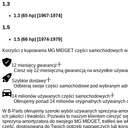
1.3
1.3 (65 hp)
[
1967
-
1974
]
1.5
1.5 (66 hp)
[
1974
-
1979
]
Korzyści z kupowania MG MIDGET części samochodowych w 
12 miesięcy gwarancji
Ciesz się 12-miesięczną gwarancją na wszystkie używa
Szybkie dostawy
Odbieraj swoje części samochodowe pod wybranym adre
14 milionów używanych części samochodowych
Oferujemy ponad 14 milionów oryginalnych używanych c
W B-Parts oferujemy szeroki wybór używanych sprezyna-amo
ich jakości i trwałości. Pozwala to naszym klientom cieszyć
sprezyna-amortyzatora do swojego MG MIDGET, trafiłeś we w
część, dostosowaną do Twoich potrzeb naprawczych lub kon