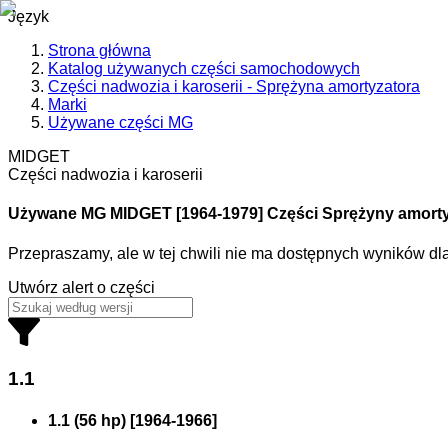
Język
Strona główna
Katalog używanych części samochodowych
Części nadwozia i karoserii - Sprężyna amortyzatora
Marki
Używane części MG
MIDGET
Części nadwozia i karoserii
Używane MG
MIDGET [1964-1979] Części Sprężyny amort
Przepraszamy, ale w tej chwili nie ma dostępnych wyników d
Utwórz alert o części
1.1
1.1 (56 hp)
[
1964
-
1966
]