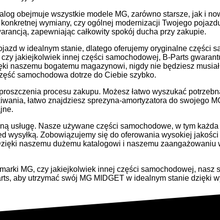
talog obejmuje wszystkie modele MG, zarówno starsze, jak i n
konkretnej wymiany, czy ogólnej modernizacji Twojego pojazdu
rancją, zapewniając całkowity spokój ducha przy zakupie.
azd w idealnym stanie, dlatego oferujemy oryginalne części s
a, czy jakiejkolwiek innej części samochodowej, B-Parts gwar
ęki naszemu bogatemu magazynowi, nigdy nie będziesz musiał 
część samochodowa dotrze do Ciebie szybko.
uproszczenia procesu zakupu. Możesz łatwo wyszukać potrzebną
ania, łatwo znajdziesz sprezyna-amortyzatora do swojego MG
jne.
czną usługę. Nasze używane części samochodowe, w tym każda 
ed wysyłką. Zobowiązujemy się do oferowania wysokiej jakośc
zięki naszemu dużemu katalogowi i naszemu zaangażowaniu w 
 marki MG, czy jakiejkolwiek innej części samochodowej, nasz 
-Parts, aby utrzymać swój MG MIDGET w idealnym stanie dzięk