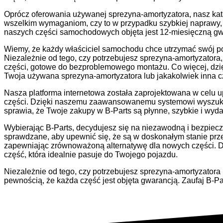
Oprócz oferowania używanej sprezyna-amortyzatora, nasz ka
wszelkim wymaganiom, czy to w przypadku szybkiej naprawy, 
naszych części samochodowych objęta jest 12-miesięczną gwa
Wiemy, że każdy właściciel samochodu chce utrzymać swój poj
Niezależnie od tego, czy potrzebujesz sprezyna-amortyzator
części, gotowe do bezproblemowego montażu. Co więcej, dzi
Twoja używana sprezyna-amortyzatora lub jakakolwiek inna 
Nasza platforma internetowa została zaprojektowana w celu 
części. Dzięki naszemu zaawansowanemu systemowi wyszukiw
sprawia, że Twoje zakupy w B-Parts są płynne, szybkie i wyda
Wybierając B-Parts, decydujesz się na niezawodną i bezpie
sprawdzane, aby upewnić się, że są w doskonałym stanie prz
zapewniając zrównoważoną alternatywę dla nowych części. D
część, która idealnie pasuje do Twojego pojazdu.
Niezależnie od tego, czy potrzebujesz sprezyna-amortyzatora
pewnością, że każda część jest objęta gwarancją. Zaufaj B