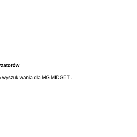
yzatorów
la wyszukiwania
dla
MG MIDGET
.