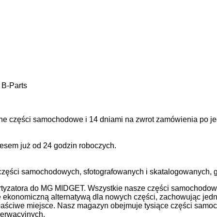
B-Parts
ne części samochodowe i 14 dniami na zwrot zamówienia po je
sem już od 24 godzin roboczych.
zęści samochodowych, sfotografowanych i skatalogowanych, g
rtyzatora do MG MIDGET. Wszystkie nasze części samochodowe
 się ekonomiczną alternatywą dla nowych części, zachowując j
łaściwe miejsce. Nasz magazyn obejmuje tysiące części samoc
serwacyjnych.