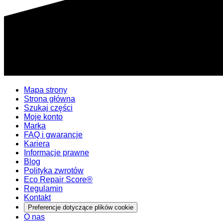
Mapa strony
Strona główna
Szukaj części
Moje konto
Marka
FAQ i gwarancje
Kariera
Informacje prawne
Blog
Polityka zwrotów
Eco Repair Score®
Regulamin
Kontakt
Preferencje dotyczące plików cookie
O nas