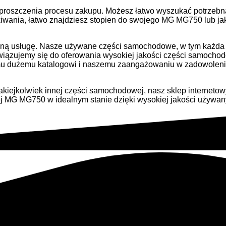
uproszczenia procesu zakupu. Możesz łatwo wyszukać potrzebną
nia, łatwo znajdziesz stopien do swojego MG MG750 lub jaki
czną usługę. Nasze używane części samochodowe, w tym każda 
wiązujemy się do oferowania wysokiej jakości części samocho
u dużemu katalogowi i naszemu zaangażowaniu w zadowolenie k
 jakiejkolwiek innej części samochodowej, nasz sklep internet
 swój MG MG750 w idealnym stanie dzięki wysokiej jakości uż