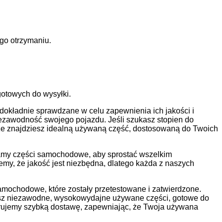
go otrzymaniu.
otowych do wysyłki.
okładnie sprawdzane w celu zapewnienia ich jakości i
iezawodność swojego pojazdu. Jeśli szukasz stopien do
że znajdziesz idealną używaną część, dostosowaną do Twoich
zamy części samochodowe, aby sprostać wszelkim
my, że jakość jest niezbędna, dlatego każda z naszych
amochodowe, które zostały przetestowane i zatwierdzone.
ymasz niezawodne, wysokowydajne używane części, gotowe do
rujemy szybką dostawę, zapewniając, że Twoja używana