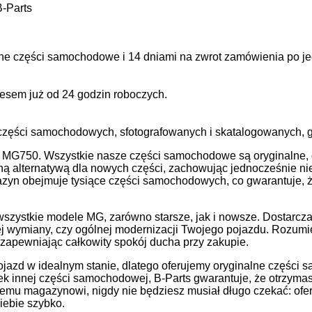
-Parts
ne części samochodowe i 14 dniami na zwrot zamówienia po je
sem już od 24 godzin roboczych.
zęści samochodowych, sfotografowanych i skatalogowanych, g
 MG750. Wszystkie nasze części samochodowe są oryginalne, d
zną alternatywą dla nowych części, zachowując jednocześnie n
zyn obejmuje tysiące części samochodowych, co gwarantuje, 
wszystkie modele MG, zarówno starsze, jak i nowsze. Dostarc
j wymiany, czy ogólnej modernizacji Twojego pojazdu. Rozumie
zapewniając całkowity spokój ducha przy zakupie.
azd w idealnym stanie, dlatego oferujemy oryginalne części s
lwiek innej części samochodowej, B-Parts gwarantuje, że otrz
mu magazynowi, nigdy nie będziesz musiał długo czekać: ofe
iebie szybko.