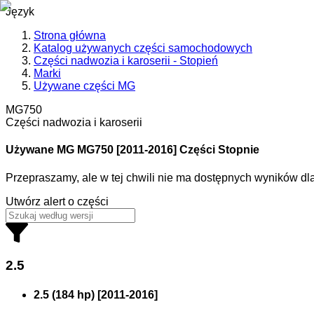
Język
Strona główna
Katalog używanych części samochodowych
Części nadwozia i karoserii - Stopień
Marki
Używane części MG
MG750
Części nadwozia i karoserii
Używane MG
MG750 [2011-2016] Części Stopnie
Przepraszamy, ale w tej chwili nie ma dostępnych wyników d
Utwórz alert o części
2.5
2.5 (184 hp)
[
2011
-
2016
]