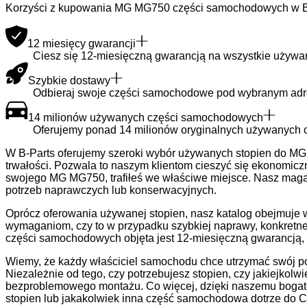
Korzyści z kupowania MG MG750 części samochodowych w B
12 miesięcy gwarancji
Ciesz się 12-miesięczną gwarancją na wszystkie używa
Szybkie dostawy
Odbieraj swoje części samochodowe pod wybranym adre
14 milionów używanych części samochodowych
Oferujemy ponad 14 milionów oryginalnych używanych c
W B-Parts oferujemy szeroki wybór używanych stopien do MG
trwałości. Pozwala to naszym klientom cieszyć się ekonomic
swojego MG MG750, trafiłeś we właściwe miejsce. Nasz maga
potrzeb naprawczych lub konserwacyjnych.
Oprócz oferowania używanej stopien, nasz katalog obejmuje 
wymaganiom, czy to w przypadku szybkiej naprawy, konkretne
części samochodowych objęta jest 12-miesięczną gwarancją, 
Wiemy, że każdy właściciel samochodu chce utrzymać swój poj
Niezależnie od tego, czy potrzebujesz stopien, czy jakiejko
bezproblemowego montażu. Co więcej, dzięki naszemu bogate
stopien lub jakakolwiek inna część samochodowa dotrze do C