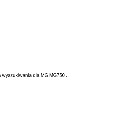
la wyszukiwania
dla
MG MG750
.