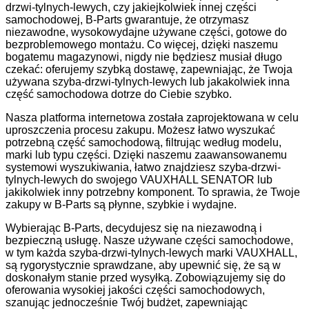
drzwi-tylnych-lewych, czy jakiejkolwiek innej części
samochodowej, B-Parts gwarantuje, że otrzymasz
niezawodne, wysokowydajne używane części, gotowe do
bezproblemowego montażu. Co więcej, dzięki naszemu
bogatemu magazynowi, nigdy nie będziesz musiał długo
czekać: oferujemy szybką dostawę, zapewniając, że Twoja
używana szyba-drzwi-tylnych-lewych lub jakakolwiek inna
część samochodowa dotrze do Ciebie szybko.
Nasza platforma internetowa została zaprojektowana w celu
uproszczenia procesu zakupu. Możesz łatwo wyszukać
potrzebną część samochodową, filtrując według modelu,
marki lub typu części. Dzięki naszemu zaawansowanemu
systemowi wyszukiwania, łatwo znajdziesz szyba-drzwi-
tylnych-lewych do swojego VAUXHALL SENATOR lub
jakikolwiek inny potrzebny komponent. To sprawia, że Twoje
zakupy w B-Parts są płynne, szybkie i wydajne.
Wybierając B-Parts, decydujesz się na niezawodną i
bezpieczną usługę. Nasze używane części samochodowe,
w tym każda szyba-drzwi-tylnych-lewych marki VAUXHALL,
są rygorystycznie sprawdzane, aby upewnić się, że są w
doskonałym stanie przed wysyłką. Zobowiązujemy się do
oferowania wysokiej jakości części samochodowych,
szanując jednocześnie Twój budżet, zapewniając