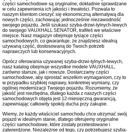
części samochodowe są oryginalne, dokładnie sprawdzane
w celu zapewnienia ich jakości i trwałości. Pozwala to
naszym klientom cieszyć się ekonomiczną alternatywą dla
nowych części, zachowując jednocześnie niezawodność
swojego pojazdu. Jeśli szukasz szyba-drzwi-tylnych-lewych
do swojego VAUXHALL SENATOR, trafiłeś we właściwe
miejsce. Nasz magazyn obejmuje tysiące części
samochodowych, co gwarantuje, że znajdziesz idealną
używaną część, dostosowaną do Twoich potrzeb
naprawczych lub konserwacyjnych.
Oprócz oferowania używanej szyba-drzwi-tylnych-lewych,
nasz katalog obejmuje wszystkie modele VAUXHALL,
zarówno starsze, jak i nowsze. Dostarczamy części
samochodowe, aby sprostać wszelkim wymaganiom, czy to
w przypadku szybkiej naprawy, konkretnej wymiany, czy
ogólnej modernizacji Twojego pojazdu. Rozumiemy, że
jakość jest niezbędna, dlatego każda z naszych części
samochodowych objęta jest 12-miesięczną gwarancją,
zapewniając całkowity spokój ducha przy zakupie.
Wiemy, że każdy właściciel samochodu chce utrzymać swój
pojazd w idealnym stanie, dlatego oferujemy oryginalne
części samochodowe, które zostały przetestowane i
zatwierdzone. Niezależnie od tego, czy potrzebujesz szyba-