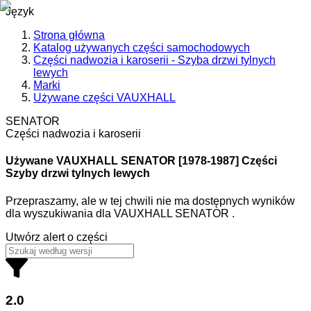
Język
Strona główna
Katalog używanych części samochodowych
Części nadwozia i karoserii - Szyba drzwi tylnych
lewych
Marki
Używane części VAUXHALL
SENATOR
Części nadwozia i karoserii
Używane VAUXHALL
SENATOR [1978-1987] Części
Szyby drzwi tylnych lewych
Przepraszamy, ale w tej chwili nie ma dostępnych wyników
dla wyszukiwania
dla
VAUXHALL SENATOR
.
Utwórz alert o części
2.0