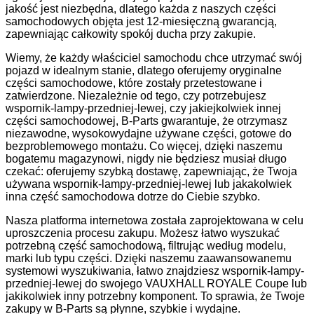
jakość jest niezbędna, dlatego każda z naszych części
samochodowych objęta jest 12-miesięczną gwarancją,
zapewniając całkowity spokój ducha przy zakupie.
Wiemy, że każdy właściciel samochodu chce utrzymać swój
pojazd w idealnym stanie, dlatego oferujemy oryginalne
części samochodowe, które zostały przetestowane i
zatwierdzone. Niezależnie od tego, czy potrzebujesz
wspornik-lampy-przedniej-lewej, czy jakiejkolwiek innej
części samochodowej, B-Parts gwarantuje, że otrzymasz
niezawodne, wysokowydajne używane części, gotowe do
bezproblemowego montażu. Co więcej, dzięki naszemu
bogatemu magazynowi, nigdy nie będziesz musiał długo
czekać: oferujemy szybką dostawę, zapewniając, że Twoja
używana wspornik-lampy-przedniej-lewej lub jakakolwiek
inna część samochodowa dotrze do Ciebie szybko.
Nasza platforma internetowa została zaprojektowana w celu
uproszczenia procesu zakupu. Możesz łatwo wyszukać
potrzebną część samochodową, filtrując według modelu,
marki lub typu części. Dzięki naszemu zaawansowanemu
systemowi wyszukiwania, łatwo znajdziesz wspornik-lampy-
przedniej-lewej do swojego VAUXHALL ROYALE Coupe lub
jakikolwiek inny potrzebny komponent. To sprawia, że Twoje
zakupy w B-Parts są płynne, szybkie i wydajne.