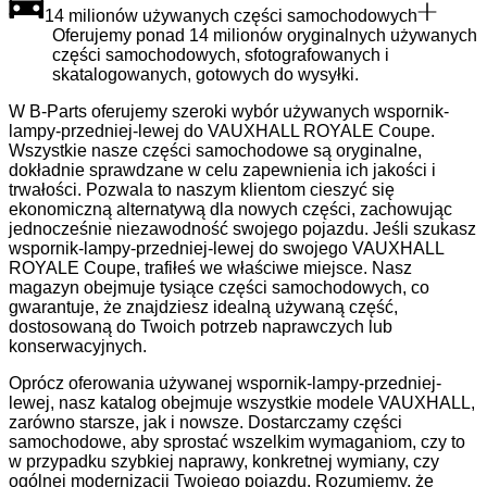
14 milionów używanych części samochodowych
Oferujemy ponad 14 milionów oryginalnych używanych
części samochodowych, sfotografowanych i
skatalogowanych, gotowych do wysyłki.
W B-Parts oferujemy szeroki wybór używanych wspornik-
lampy-przedniej-lewej do VAUXHALL ROYALE Coupe.
Wszystkie nasze części samochodowe są oryginalne,
dokładnie sprawdzane w celu zapewnienia ich jakości i
trwałości. Pozwala to naszym klientom cieszyć się
ekonomiczną alternatywą dla nowych części, zachowując
jednocześnie niezawodność swojego pojazdu. Jeśli szukasz
wspornik-lampy-przedniej-lewej do swojego VAUXHALL
ROYALE Coupe, trafiłeś we właściwe miejsce. Nasz
magazyn obejmuje tysiące części samochodowych, co
gwarantuje, że znajdziesz idealną używaną część,
dostosowaną do Twoich potrzeb naprawczych lub
konserwacyjnych.
Oprócz oferowania używanej wspornik-lampy-przedniej-
lewej, nasz katalog obejmuje wszystkie modele VAUXHALL,
zarówno starsze, jak i nowsze. Dostarczamy części
samochodowe, aby sprostać wszelkim wymaganiom, czy to
w przypadku szybkiej naprawy, konkretnej wymiany, czy
ogólnej modernizacji Twojego pojazdu. Rozumiemy, że