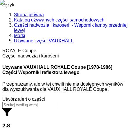
Język
Strona główna
Katalog używanych części samochodowych
Części nadwozia i karoserii - Wspornik lampy przedniej
lewej
Marki
Używane części VAUXHALL
ROYALE Coupe
Części nadwozia i karoserii
Używane VAUXHALL
ROYALE Coupe [1978-1986]
Części Wsporniki reflektora lewego
Przepraszamy, ale w tej chwili nie ma dostępnych wyników
dla wyszukiwania
dla
VAUXHALL ROYALE Coupe
.
Utwórz alert o części
2.8