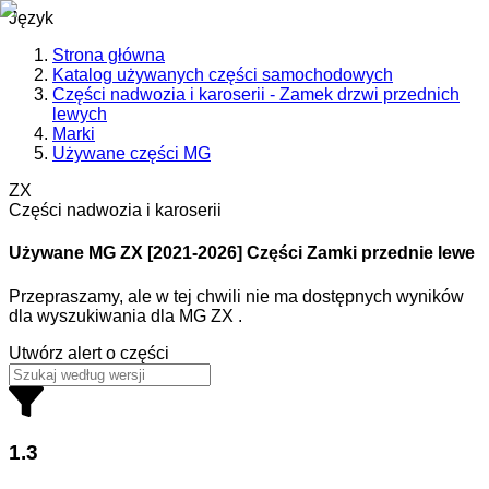
Język
Strona główna
Katalog używanych części samochodowych
Części nadwozia i karoserii - Zamek drzwi przednich
lewych
Marki
Używane części MG
ZX
Części nadwozia i karoserii
Używane MG
ZX [2021-2026] Części Zamki przednie lewe
Przepraszamy, ale w tej chwili nie ma dostępnych wyników
dla wyszukiwania
dla
MG ZX
.
Utwórz alert o części
1.3