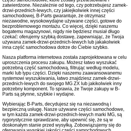
zatwierdzone. Niezależnie od tego, czy potrzebujesz zamek-
drzwi-przednich-lewych, czy jakiejkolwiek innej części
samochodowej, B-Parts gwarantuje, że otrzymasz
niezawodne, wysokowydajne używane części, gotowe do
bezproblemowego montażu. Co więcej, dzięki naszemu
bogatemu magazynowi, nigdy nie będziesz musiał długo
czekać: oferujemy szybką dostawę, zapewniając, że Twoja
używana zamek-drzwi-przednich-lewych lub jakakolwiek
inna część samochodowa dotrze do Ciebie szybko.
Nasza platforma internetowa została zaprojektowana w celu
uproszczenia procesu zakupu. Możesz łatwo wyszukać
potrzebną część samochodową, filtrując według modelu,
marki lub typu części. Dzięki naszemu zaawansowanemu
systemowi wyszukiwania, łatwo znajdziesz zamek-drzwi-
przednich-lewych do swojego MG ZX lub jakikolwiek inny
potrzebny komponent. To sprawia, że Twoje zakupy w B-
Parts są płynne, szybkie i wydajne.
Wybierając B-Parts, decydujesz się na niezawodną i
bezpieczną usługę. Nasze używane części samochodowe,
w tym każda zamek-drzwi-przednich-lewych marki MG, są
rygorystycznie sprawdzane, aby upewnić się, że są w
doskonałym stanie przed wysyłką. Zobowiązujemy się do
oferowania wysokiej jakości części samochodowych,