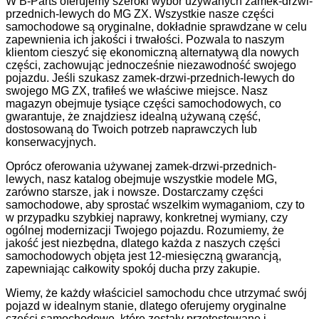
W B-Parts oferujemy szeroki wybór używanych zamek-drzwi-
przednich-lewych do MG ZX. Wszystkie nasze części
samochodowe są oryginalne, dokładnie sprawdzane w celu
zapewnienia ich jakości i trwałości. Pozwala to naszym
klientom cieszyć się ekonomiczną alternatywą dla nowych
części, zachowując jednocześnie niezawodność swojego
pojazdu. Jeśli szukasz zamek-drzwi-przednich-lewych do
swojego MG ZX, trafiłeś we właściwe miejsce. Nasz
magazyn obejmuje tysiące części samochodowych, co
gwarantuje, że znajdziesz idealną używaną część,
dostosowaną do Twoich potrzeb naprawczych lub
konserwacyjnych.
Oprócz oferowania używanej zamek-drzwi-przednich-
lewych, nasz katalog obejmuje wszystkie modele MG,
zarówno starsze, jak i nowsze. Dostarczamy części
samochodowe, aby sprostać wszelkim wymaganiom, czy to
w przypadku szybkiej naprawy, konkretnej wymiany, czy
ogólnej modernizacji Twojego pojazdu. Rozumiemy, że
jakość jest niezbędna, dlatego każda z naszych części
samochodowych objęta jest 12-miesięczną gwarancją,
zapewniając całkowity spokój ducha przy zakupie.
Wiemy, że każdy właściciel samochodu chce utrzymać swój
pojazd w idealnym stanie, dlatego oferujemy oryginalne
części samochodowe, które zostały przetestowane i