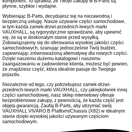
komponent. To sprawia, że Twoje zakupy w B-Parts są
płynne, szybkie i wydajne.
Wybierając B-Parts, decydujesz się na niezawodną i
bezpieczną usługę. Nasze używane części samochodowe,
w tym każda zamek-drzwi-przednich-lewych marki
VAUXHALL, są rygorystycznie sprawdzane, aby upewnić
się, że są w doskonałym stanie przed wysyłką.
Zobowiązujemy się do oferowania wysokiej jakości części
samochodowych, szanując jednocześnie Twój budżet,
zapewniając zrównoważoną alternatywę dla nowych części.
Dzięki naszemu dużemu katalogowi i naszemu
zaangażowaniu w zadowolenie klienta, możesz być pewien,
że znajdziesz część, która idealnie pasuje do Twojego
pojazdu.
Niezależnie od tego, czy potrzebujesz zamek-drzwi-
przednich-lewych marki VAUXHALL, czy jakiejkolwiek innej
części samochodowej, nasz sklep internetowy oferuje
bezproblemowe zakupy, z pewnością, że każda część jest
objęta gwarancją. Zaufaj B-Parts, aby utrzymać swój
VAUXHALL VIVARO B Platform/Chassis (X82) w idealnym
stanie dzięki wysokiej jakości używanym częściom
samochodowym.