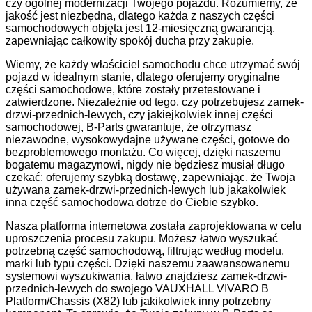
czy ogólnej modernizacji Twojego pojazdu. Rozumiemy, że
jakość jest niezbędna, dlatego każda z naszych części
samochodowych objęta jest 12-miesięczną gwarancją,
zapewniając całkowity spokój ducha przy zakupie.
Wiemy, że każdy właściciel samochodu chce utrzymać swój
pojazd w idealnym stanie, dlatego oferujemy oryginalne
części samochodowe, które zostały przetestowane i
zatwierdzone. Niezależnie od tego, czy potrzebujesz zamek-
drzwi-przednich-lewych, czy jakiejkolwiek innej części
samochodowej, B-Parts gwarantuje, że otrzymasz
niezawodne, wysokowydajne używane części, gotowe do
bezproblemowego montażu. Co więcej, dzięki naszemu
bogatemu magazynowi, nigdy nie będziesz musiał długo
czekać: oferujemy szybką dostawę, zapewniając, że Twoja
używana zamek-drzwi-przednich-lewych lub jakakolwiek
inna część samochodowa dotrze do Ciebie szybko.
Nasza platforma internetowa została zaprojektowana w celu
uproszczenia procesu zakupu. Możesz łatwo wyszukać
potrzebną część samochodową, filtrując według modelu,
marki lub typu części. Dzięki naszemu zaawansowanemu
systemowi wyszukiwania, łatwo znajdziesz zamek-drzwi-
przednich-lewych do swojego VAUXHALL VIVARO B
Platform/Chassis (X82) lub jakikolwiek inny potrzebny