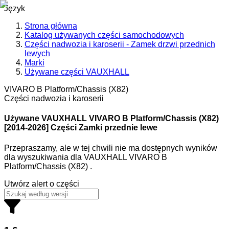
Język
Strona główna
Katalog używanych części samochodowych
Części nadwozia i karoserii - Zamek drzwi przednich
lewych
Marki
Używane części VAUXHALL
VIVARO B Platform/Chassis (X82)
Części nadwozia i karoserii
Używane VAUXHALL
VIVARO B Platform/Chassis (X82)
[2014-2026] Części Zamki przednie lewe
Przepraszamy, ale w tej chwili nie ma dostępnych wyników
dla wyszukiwania
dla
VAUXHALL VIVARO B
Platform/Chassis (X82)
.
Utwórz alert o części