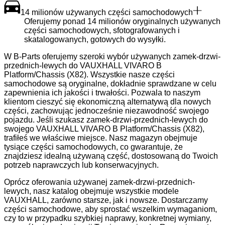
14 milionów używanych części samochodowych
Oferujemy ponad 14 milionów oryginalnych używanych
części samochodowych, sfotografowanych i
skatalogowanych, gotowych do wysyłki.
W B-Parts oferujemy szeroki wybór używanych zamek-drzwi-
przednich-lewych do VAUXHALL VIVARO B
Platform/Chassis (X82). Wszystkie nasze części
samochodowe są oryginalne, dokładnie sprawdzane w celu
zapewnienia ich jakości i trwałości. Pozwala to naszym
klientom cieszyć się ekonomiczną alternatywą dla nowych
części, zachowując jednocześnie niezawodność swojego
pojazdu. Jeśli szukasz zamek-drzwi-przednich-lewych do
swojego VAUXHALL VIVARO B Platform/Chassis (X82),
trafiłeś we właściwe miejsce. Nasz magazyn obejmuje
tysiące części samochodowych, co gwarantuje, że
znajdziesz idealną używaną część, dostosowaną do Twoich
potrzeb naprawczych lub konserwacyjnych.
Oprócz oferowania używanej zamek-drzwi-przednich-
lewych, nasz katalog obejmuje wszystkie modele
VAUXHALL, zarówno starsze, jak i nowsze. Dostarczamy
części samochodowe, aby sprostać wszelkim wymaganiom,
czy to w przypadku szybkiej naprawy, konkretnej wymiany,