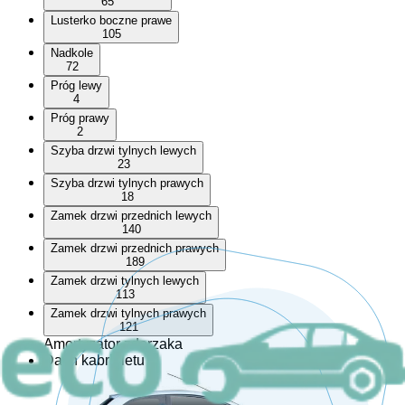
65
Lusterko boczne prawe
105
Nadkole
72
Próg lewy
4
Próg prawy
2
Szyba drzwi tylnych lewych
23
Szyba drzwi tylnych prawych
18
Zamek drzwi przednich lewych
140
Zamek drzwi przednich prawych
189
Zamek drzwi tylnych lewych
113
Zamek drzwi tylnych prawych
121
Amortyzator zderzaka
Dach kabrioletu
Drzwi boczne / przesuwne lewe
Drzwi boczne / przesuwne prawe