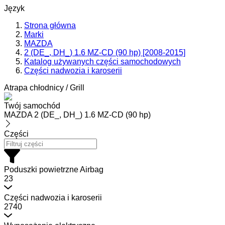
Język
Strona główna
Marki
MAZDA
2 (DE_, DH_) 1.6 MZ-CD (90 hp) [2008-2015]
Katalog używanych części samochodowych
Części nadwozia i karoserii
Atrapa chłodnicy / Grill
Twój samochód
MAZDA 2 (DE_, DH_) 1.6 MZ-CD (90 hp)
Części
Poduszki powietrzne Airbag
23
Części nadwozia i karoserii
2740