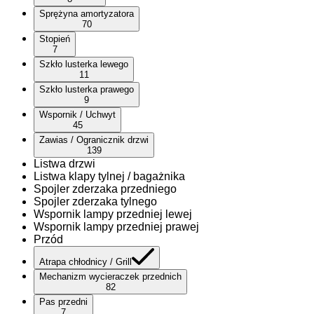
Sprężyna amortyzatora
70
Stopień
7
Szkło lusterka lewego
11
Szkło lusterka prawego
9
Wspornik / Uchwyt
45
Zawias / Ogranicznik drzwi
139
Listwa drzwi
Listwa klapy tylnej / bagażnika
Spojler zderzaka przedniego
Spojler zderzaka tylnego
Wspornik lampy przedniej lewej
Wspornik lampy przedniej prawej
Przód
Atrapa chłodnicy / Grill
Mechanizm wycieraczek przednich
82
Pas przedni
7