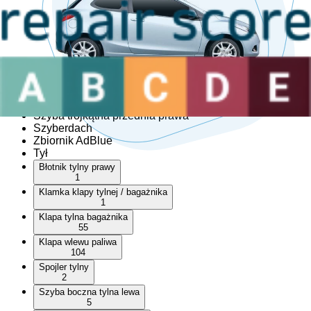
Hardtop
Listwa nadkola
Listwa nadkola przedniego lewego
Listwa nadkola przedniego prawego
Listwa nadkola tylnego lewego
Listwa nadkola tylnego prawego
Narożnik zderzaka
Reling dachowy
Szyba trójkątna przednia lewa
Szyba trójkątna przednia prawa
Szyberdach
Zbiornik AdBlue
Tył
Błotnik tylny prawy
1
Klamka klapy tylnej / bagażnika
1
Klapa tylna bagażnika
55
Klapa wlewu paliwa
104
Spojler tylny
2
Szyba boczna tylna lewa
5