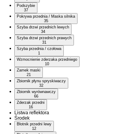
Podszybie
37
Pokrywa przednia / Maska silnika
35
Szyba drzwi przednich lewych
34
Szyba drzwi przednich prawych
31
Szyba przednia / czołowa
1
Wzmocnienie zderzaka przedniego
10
Zamek maski
21
Zbiornik płynu spryskiwaczy
32
Zbiornik wyrównawczy
66
Zderzak przedni
16
Listwa reflektora
Środek
Błotnik przedni lewy
12