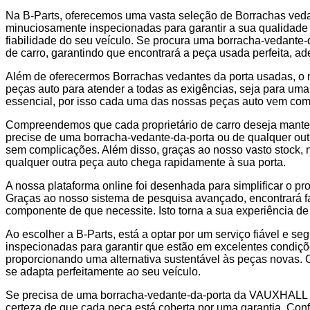
Na B-Parts, oferecemos uma vasta seleção de Borrachas ve
minuciosamente inspecionadas para garantir a sua qualidade e
fiabilidade do seu veículo. Se procura uma borracha-vedant
de carro, garantindo que encontrará a peça usada perfeita,
Além de oferecermos Borrachas vedantes da porta usadas, o 
peças auto para atender a todas as exigências, seja para uma
essencial, por isso cada uma das nossas peças auto vem com 
Compreendemos que cada proprietário de carro deseja manter 
precise de uma borracha-vedante-da-porta ou de qualquer out
sem complicações. Além disso, graças ao nosso vasto stock, 
qualquer outra peça auto chega rapidamente à sua porta.
A nossa plataforma online foi desenhada para simplificar o pr
Graças ao nosso sistema de pesquisa avançado, encontrará
componente de que necessite. Isto torna a sua experiência de c
Ao escolher a B-Parts, está a optar por um serviço fiável e 
inspecionadas para garantir que estão em excelentes condiçõ
proporcionando uma alternativa sustentável às peças novas. C
se adapta perfeitamente ao seu veículo.
Se precisa de uma borracha-vedante-da-porta da VAUXHALL ou
certeza de que cada peça está coberta por uma garantia. C