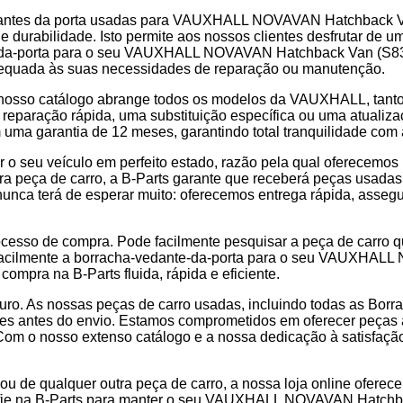
dantes da porta usadas para VAUXHALL NOVAVAN Hatchback Van
 durabilidade. Isto permite aos nossos clientes desfrutar de 
e-da-porta para o seu VAUXHALL NOVAVAN Hatchback Van (S83), 
 adequada às suas necessidades de reparação ou manutenção.
nosso catálogo abrange todos os modelos da VAUXHALL, tanto 
 reparação rápida, uma substituição específica ou uma atualiz
uma garantia de 12 meses, garantindo total tranquilidade com
o seu veículo em perfeito estado, razão pela qual oferecemos 
ra peça de carro, a B-Parts garante que receberá peças usadas
nunca terá de esperar muito: oferecemos entrega rápida, asse
ocesso de compra. Pode facilmente pesquisar a peça de carro qu
 facilmente a borracha-vedante-da-porta para o seu VAUXHALL
ompra na B-Parts fluida, rápida e eficiente.
seguro. As nossas peças de carro usadas, incluindo todas as B
es antes do envio. Estamos comprometidos em oferecer peças a
om o nosso extenso catálogo e a nossa dedicação à satisfação 
 de qualquer outra peça de carro, a nossa loja online ofere
onfie na B-Parts para manter o seu VAUXHALL NOVAVAN Hatchb