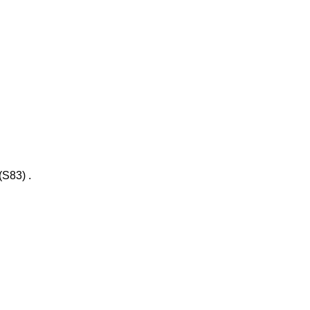
(S83)
.