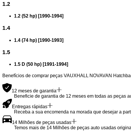
1.2
1.2 (52 hp)
[
1990
-
1994
]
1.4
1.4 (74 hp)
[
1990
-
1993
]
1.5
1.5 D (50 hp)
[
1991
-
1994
]
Benefícios de comprar peças VAUXHALL NOVAVAN Hatchback
12 meses de garantia
Beneficie de garantia de 12 meses em todas as peças a
Entregas rápidas
Receba a sua encomenda na morada que desejar a partir
14 Milhões de peças usadas
Temos mais de 14 Milhões de peças auto usadas originai