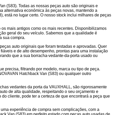
 (S83). Todas as nossas peças auto são originais e
uma alternativa económica às peças novas, mantendo a
está no lugar certo. O nosso stock inclui milhares de peças
os mais antigos como os mais recentes. Disponibilizamos
ação geral do seu veículo. Sabemos que a qualidade é
 a sua compra.
peças auto originais que foram testadas e aprovadas. Quer
 fiáveis e de alto desempenho, prontas para uma instalação
gurando que a sua borracha-vedante-da-porta usado ou
e precisa, filtrando por modelo, marca ou tipo de peça.
 NOVAVAN Hatchback Van (S83) ou qualquer outro
orrachas vedantes da porta da VAUXHALL, são rigorosamente
uto de alta qualidade, respeitando o seu orçamento e
do cliente, pode ter a certeza de que encontrará a peça que
ce uma experiência de compra sem complicações, com a
ack Van (S83) em perfeito estado com peças auto usadas de