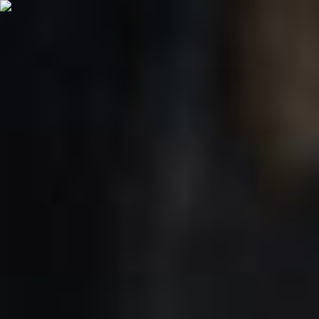
Idioma
Início
Catálogo Peças Auto Usadas
Colisão - Depósito de Combustível
Marcas
OPEL
1.3 CDTI (08, 68)
BP16098441C62
Lamentamos, a peça
"Depósito de Combustível OPEL CORSA
Peças usadas semelhantes
Depósito de Combustível
Ref.
-
€ 175.05
Transporte
e
IVA
incluídos no preço.
Depósito de Combustível
Ref.
161885898
€ 215.25
Transporte
e
IVA
incluídos no preço.