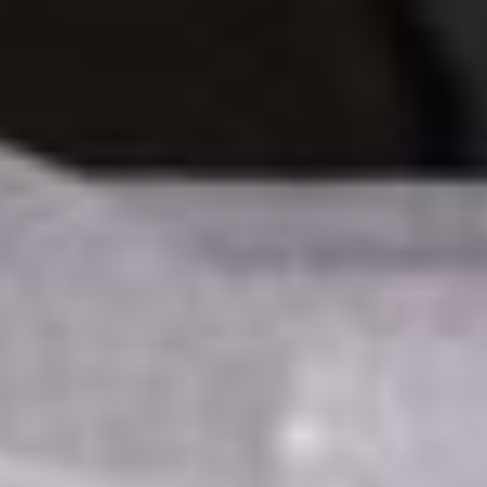
O que as pessoas dizem