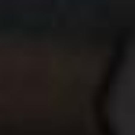
Depósito de Combustível
Ref.
93189591
€ 311.58
Transporte
e
IVA
incluídos no preço.
Depósito de Combustível
Ref.
13204556
€ 313.65
Transporte
e
IVA
incluídos no preço.
Depósito de Combustível
Ref.
93189592
€ 317.27
Transporte
e
IVA
incluídos no preço.
Depósito de Combustível
Ref.
D13216657
€ 385.24
Transporte
e
IVA
incluídos no preço.
Ver todas as peças usadas
Avaliação dos Clientes