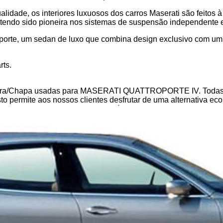
lidade, os interiores luxuosos dos carros Maserati são feitos
tendo sido pioneira nos sistemas de suspensão independente e 
oporte, um sedan de luxo que combina design exclusivo com um 
rts.
Fibra/Chapa usadas para MASERATI QUATTROPORTE IV. Todas a
sto permite aos nossos clientes desfrutar de uma alternativa e
SERATI QUATTROPORTE IV, está no lugar certo. O nosso stock i
eparação ou manutenção.
o catálogo abrange todos os modelos da MASERATI, tanto os m
ação rápida, uma substituição específica ou uma atualização ge
e 12 meses, garantindo total tranquilidade com a sua compra.
o seu veículo em perfeito estado, razão pela qual oferecemos 
ça de carro, a B-Parts garante que receberá peças usadas fiáv
a terá de esperar muito: oferecemos entrega rápida, asseguran
ocesso de compra. Pode facilmente pesquisar a peça de carro qu
 facilmente a frente-em-fibrachapa para o seu MASERATI QU