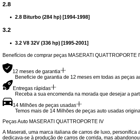
2.8
2.8 Biturbo (284 hp)
[
1994
-
1998
]
3.2
3.2 V8 32V (336 hp)
[
1995
-
2001
]
Benefícios de comprar peças MASERATI QUATTROPORTE IV
12 meses de garantia
Beneficie de garantia de 12 meses em todas as peças a
Entregas rápidas
Receba a sua encomenda na morada que desejar a partir
14 Milhões de peças usadas
Temos mais de 14 Milhões de peças auto usadas originai
Peças Auto MASERATI QUATTROPORTE IV
A Maserati, uma marca italiana de carros de luxo, personific
dedicava-se à produção de carros de corrida, mas abandonou o