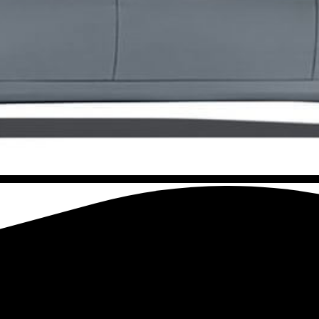
uida, rápida e eficiente.
 seguro. As nossas peças de carro usadas, incluindo todas as 
es antes do envio. Estamos comprometidos em oferecer peças a
om o nosso extenso catálogo e a nossa dedicação à satisfação 
ualquer outra peça de carro, a nossa loja online oferece uma
Parts para manter o seu MASERATI QUATTROPORTE IV em perfei