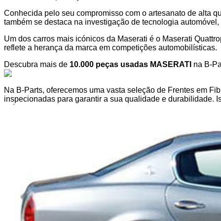
Conhecida pelo seu compromisso com o artesanato de alta qua
também se destaca na investigação de tecnologia automóvel, 
Um dos carros mais icónicos da Maserati é o Maserati Quattr
reflete a herança da marca em competições automobilísticas.
Descubra mais de
10.000 peças usadas MASERATI
na B-Pa
Na B-Parts, oferecemos uma vasta seleção de Frentes em 
inspecionadas para garantir a sua qualidade e durabilidade. I
veículo. Se procura uma frente-em-fibrachapa para o seu MA
a peça usada perfeita, adequada às suas necessidades de r
Além de oferecermos Frentes em Fibra/Chapa usadas, o noss
auto para atender a todas as exigências, seja para uma repar
isso cada uma das nossas peças auto vem com uma garantia d
Compreendemos que cada proprietário de carro deseja manter 
precise de uma frente-em-fibrachapa ou de qualquer outra pe
complicações. Além disso, graças ao nosso vasto stock, nunc
peça auto chega rapidamente à sua porta.
A nossa plataforma online foi desenhada para simplificar o pr
Graças ao nosso sistema de pesquisa avançado, encontrará