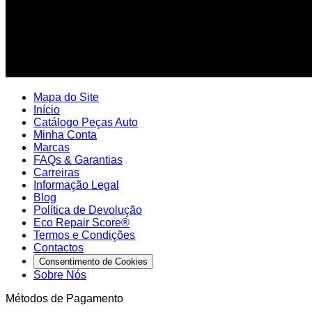
Mapa do Site
Início
Catálogo Peças Auto
Minha Conta
Marcas
FAQs & Garantias
Carreiras
Informação Legal
Blog
Política de Devolução
Eco Repair Score®
Termos e Condições
Contactos
Consentimento de Cookies
Sobre Nós
Métodos de Pagamento