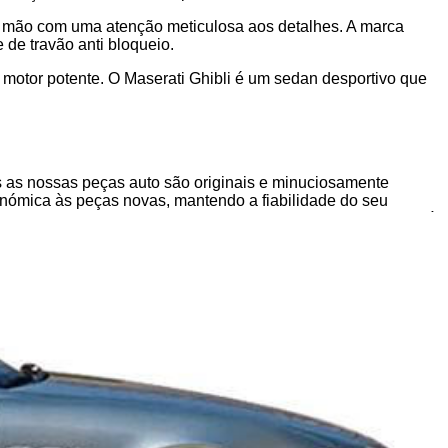
 à mão com uma atenção meticulosa aos detalhes. A marca
de travão anti bloqueio.
motor potente. O Maserati Ghibli é um sedan desportivo que
s nossas peças auto são originais e minuciosamente
conómica às peças novas, mantendo a fiabilidade do seu
nclui milhares de peças de carro, garantindo que encontrará
ais antigos como os mais recentes. Disponibilizamos peças
ral do seu veículo. Sabemos que a qualidade é essencial, por
peças auto originais que foram testadas e aprovadas. Quer
eis e de alto desempenho, prontas para uma instalação sem
do que a sua frente-em-fibrachapa usado ou qualquer outra
e precisa, filtrando por modelo, marca ou tipo de peça.
ATTROPORTE IV ou qualquer outro componente de que