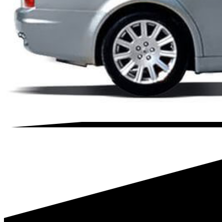
necessite. Isto torna a sua experiência de compra na B-Parts fl
Ao escolher a B-Parts, está a optar por um serviço fiável e
inspecionadas para garantir que estão em excelentes condiçõ
proporcionando uma alternativa sustentável às peças novas. C
se adapta perfeitamente ao seu veículo.
Se precisa de uma frente-em-fibrachapa da MASERATI ou de q
que cada peça está coberta por uma garantia. Confie na B-