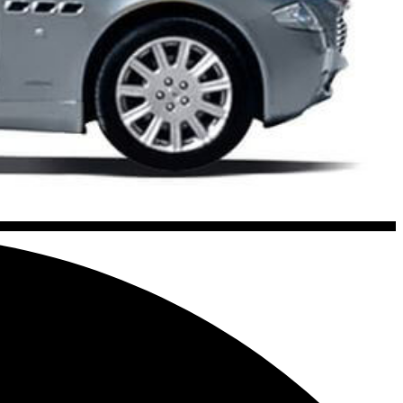
Frentes em Fibra/Chapa da MASERATI, são rigorosamente
uto de alta qualidade, respeitando o seu orçamento e
do cliente, pode ter a certeza de que encontrará a peça que
 experiência de compra sem complicações, com a certeza de
to estado com peças auto usadas de alta qualidade.