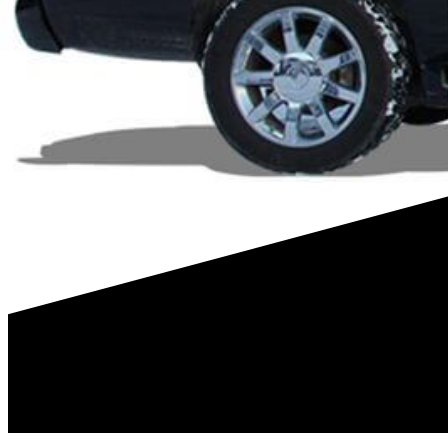
Se precisa de um suporte-da-optica-esquerda da CADILLAC ou
de que cada peça está coberta por uma garantia. Confie na