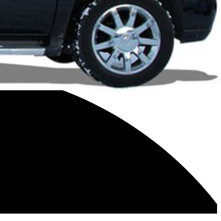
e uma experiência de compra sem complicações, com a certeza
ito estado com peças auto usadas de alta qualidade.