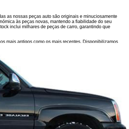
s as nossas peças auto são originais e minuciosamente
conómica às peças novas, mantendo a fiabilidade do seu
ck inclui milhares de peças de carro, garantindo que
os mais antigos como os mais recentes. Disponibilizamos
ação geral do seu veículo. Sabemos que a qualidade é
 a sua compra.
peças auto originais que foram testadas e aprovadas. Quer
fiáveis e de alto desempenho, prontas para uma instalação
gurando que o seu suporte-da-optica-esquerda usado ou
e precisa, filtrando por modelo, marca ou tipo de peça.
AC ESCALADE Pickup ou qualquer outro componente de que
uportes da óptica esquerda da CADILLAC, são rigorosamente
uto de alta qualidade, respeitando o seu orçamento e
do cliente, pode ter a certeza de que encontrará a peça que