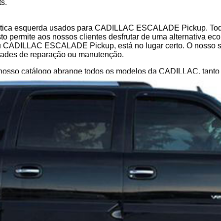
s.
óptica esquerda usados para CADILLAC ESCALADE Pickup. Toda
sto permite aos nossos clientes desfrutar de uma alternativa e
u CADILLAC ESCALADE Pickup, está no lugar certo. O nosso sto
idades de reparação ou manutenção.
nosso catálogo abrange todos os modelos da CADILLAC, tanto 
 reparação rápida, uma substituição específica ou uma atualiz
uma garantia de 12 meses, garantindo total tranquilidade com
o seu veículo em perfeito estado, razão pela qual oferecemos 
ra peça de carro, a B-Parts garante que receberá peças usadas 
nunca terá de esperar muito: oferecemos entrega rápida, asse
ocesso de compra. Pode facilmente pesquisar a peça de carro qu
 facilmente o suporte-da-optica-esquerda para o seu CADILL
uida, rápida e eficiente.
seguro. As nossas peças de carro usadas, incluindo todos os S
es antes do envio. Estamos comprometidos em oferecer peças a
om o nosso extenso catálogo e a nossa dedicação à satisfação 