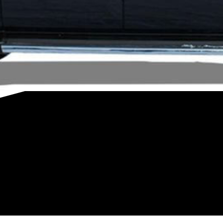
 de qualquer outra peça de carro, a nossa loja online oferec
 B-Parts para manter o seu CADILLAC ESCALADE Pickup em perfe