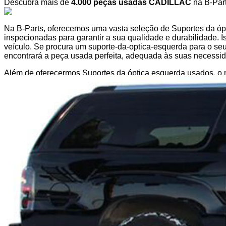
Descubra mais de
4.000 peças usadas CADILLAC
na B-Part
Na B-Parts, oferecemos uma vasta seleção de Suportes da 
inspecionadas para garantir a sua qualidade e durabilidade. I
veículo. Se procura um suporte-da-optica-esquerda para o se
encontrará a peça usada perfeita, adequada às suas necess
Além de oferecermos Suportes da óptica esquerda usados, o 
peças auto para atender a todas as exigências, seja para uma
essencial, por isso cada uma das nossas peças auto vem com 
Compreendemos que cada proprietário de carro deseja manter 
precise de um suporte-da-optica-esquerda ou de qualquer out
sem complicações. Além disso, graças ao nosso vasto stock, 
qualquer outra peça auto chega rapidamente à sua porta.
A nossa plataforma online foi desenhada para simplificar o pr
Graças ao nosso sistema de pesquisa avançado, encontrará
necessite. Isto torna a sua experiência de compra na B-Parts fl
Ao escolher a B-Parts, está a optar por um serviço fiável e 
inspecionadas para garantir que estão em excelentes condiçõ
proporcionando uma alternativa sustentável às peças novas. C
se adapta perfeitamente ao seu veículo.