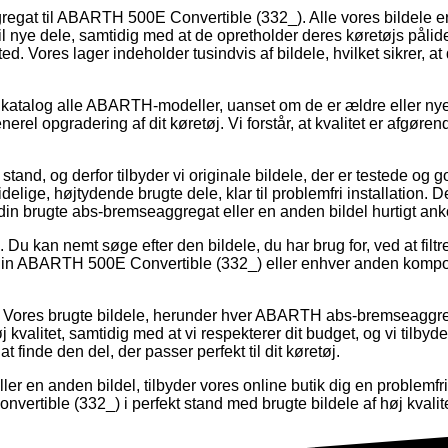
regat til ABARTH 500E Convertible (332_). Alle vores bildele er o
il nye dele, samtidig med at de opretholder deres køretøjs pålid
 Vores lager indeholder tusindvis af bildele, hvilket sikrer, at d
talog alle ABARTH-modeller, uanset om de er ældre eller nyere. 
 generel opgradering af dit køretøj. Vi forstår, at kvalitet er afg
kt stand, og derfor tilbyder vi originale bildele, der er testede
idelige, højtydende brugte dele, klar til problemfri installation
at din brugte abs-bremseaggregat eller en anden bildel hurtigt ank
. Du kan nemt søge efter den bildele, du har brug for, ved at filt
din ABARTH 500E Convertible (332_) eller enhver anden kompone
. Vores brugte bildele, herunder hver ABARTH abs-bremseaggregat
j kvalitet, samtidig med at vi respekterer dit budget, og vi tilbyd
 finde den del, der passer perfekt til dit køretøj.
en anden bildel, tilbyder vores online butik dig en problemfri
vertible (332_) i perfekt stand med brugte bildele af høj kvalite