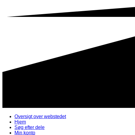
Oversigt over webstedet
Hjem
Søg efter dele
Min konto