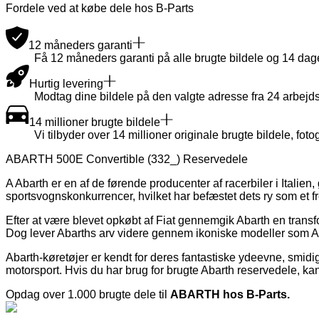
Fordele ved at købe dele hos B-Parts
12 måneders garanti
Få 12 måneders garanti på alle brugte bildele og 14 dages
Hurtig levering
Modtag dine bildele på den valgte adresse fra 24 arbejds
14 millioner brugte bildele
Vi tilbyder over 14 millioner originale brugte bildele, fotog
ABARTH 500E Convertible (332_) Reservedele
A Abarth er en af de førende producenter af racerbiler i Italie
sportsvognskonkurrencer, hvilket har befæstet dets ry som et
Efter at være blevet opkøbt af Fiat gennemgik Abarth en transfor
Dog lever Abarths arv videre gennem ikoniske modeller som A
Abarth-køretøjer er kendt for deres fantastiske ydeevne, smi
motorsport. Hvis du har brug for brugte Abarth reservedele, ka
Opdag over 1.000 brugte dele til
ABARTH hos B-Parts.