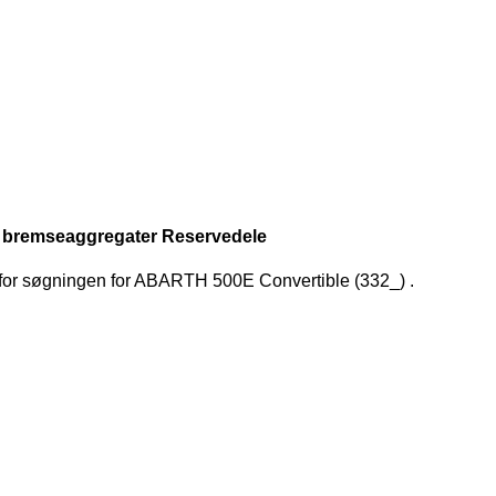
S bremseaggregater Reservedele
r for søgningen
for
ABARTH 500E Convertible (332_)
.