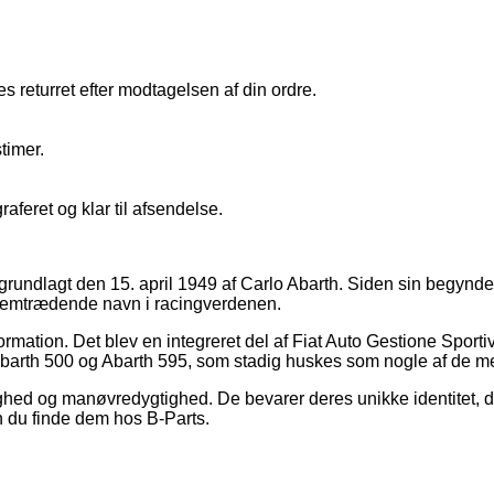
 returret efter modtagelsen af din ordre.
timer.
raferet og klar til afsendelse.
n, grundlagt den 15. april 1949 af Carlo Abarth. Siden sin begynd
 fremtrædende navn i racingverdenen.
mation. Det blev en integreret del af Fiat Auto Gestione Sportiva
barth 500 og Abarth 595, som stadig huskes som nogle af de me
dighed og manøvredygtighed. De bevarer deres unikke identitet, 
n du finde dem hos B-Parts.