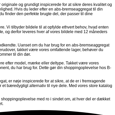
riginale og grundigt inspicerede for at sikre deres kvalitet og
elighed. Hvis du leder efter en abs-bremseaggregat til din
u finder den perfekte brugte del, der passer til dine
Vi tilbyder bildele til at opfylde ethvert behov, hvad enten
ørende, og derfor leveres hver af vores bildele med 12 måneders
 og godkendte. Uanset om du har brug for en abs-bremseaggregat
. Derudover, takket være vores omfattende lager, behøver du
ommer til din dør.
rere efter model, mærke eller deltype. Takket være vores
nt, du har brug for. Dette gør din shoppingoplevelse hos B-
, er nøje inspicerede for at sikre, at de er i fremragende
er et bæredygtigt alternativ til nye dele. Med vores store katalog
 shoppingoplevelse med ro i sindet om, at hver del er dækket
t.