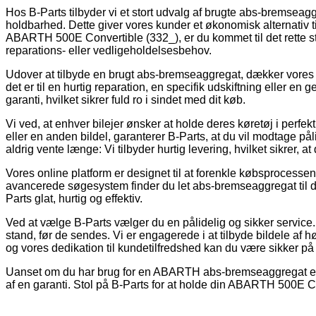
Hos B-Parts tilbyder vi et stort udvalg af brugte abs-bremseagg
holdbarhed. Dette giver vores kunder et økonomisk alternativ t
ABARTH 500E Convertible (332_), er du kommet til det rette sted.
reparations- eller vedligeholdelsesbehov.
Udover at tilbyde en brugt abs-bremseaggregat, dækker vores ka
det er til en hurtig reparation, en specifik udskiftning eller en
garanti, hvilket sikrer fuld ro i sindet med dit køb.
Vi ved, at enhver bilejer ønsker at holde deres køretøj i perfe
eller en anden bildel, garanterer B-Parts, at du vil modtage pål
aldrig vente længe: Vi tilbyder hurtig levering, hvilket sikrer, 
Vores online platform er designet til at forenkle købsprocessen
avancerede søgesystem finder du let abs-bremseaggregat til 
Parts glat, hurtig og effektiv.
Ved at vælge B-Parts vælger du en pålidelig og sikker service
stand, før de sendes. Vi er engagerede i at tilbyde bildele af hø
og vores dedikation til kundetilfredshed kan du være sikker på at
Uanset om du har brug for en ABARTH abs-bremseaggregat eller 
af en garanti. Stol på B-Parts for at holde din ABARTH 500E Con