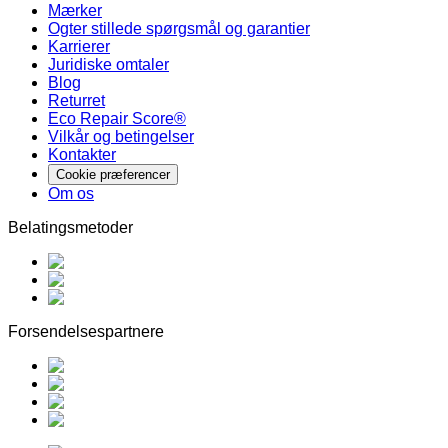
Mærker
Ogter stillede spørgsmål og garantier
Karrierer
Juridiske omtaler
Blog
Returret
Eco Repair Score®
Vilkår og betingelser
Kontakter
Cookie præferencer
Om os
Belatingsmetoder
Forsendelsespartnere