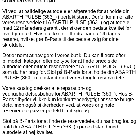
sikkerhed ved hvert køb.
Vi ved, at pålidelige autodele er afgørende for at holde din
ABARTH PULSE (363_) i perfekt stand. Derfor kommer alle
vores reservedele til ABARTH PULSE (363_) og autodele
med 12 måneders garanti, der sikrer den bedste kvalitet for
hvert produkt. Hvis du ikke er tilfreds, har du 14 dages
returret, hvilket gør B-Parts til det bedste valg for dine
skrotdele.
Det er nemt at navigere i vores butik. Du kan filtrere efter
bilmodel, kategori eller deltype for at finde præcis de
autodele eller brugte reservedele til ABARTH PULSE (363_),
som du har brug for. Stol på B-Parts for at holde din ABARTH
PULSE (363_) i topstand med vores brugte reservedele.
Vores katalog dækker alle reparation- og
vedligeholdelsesbehov for ABARTH PULSE (363_). Hos B-
Parts tilbyder vi ikke kun konkurrencedygtigt prissatte brugte
dele, men også sikkerheden ved, at vores originale
reservedele passer perfekt til dit køretøj.
Stol på B-Parts for at finde de reservedele, du har brug for, og
hold din ABARTH PULSE (363_) i perfekt stand med
autodele af høj kvalitet.