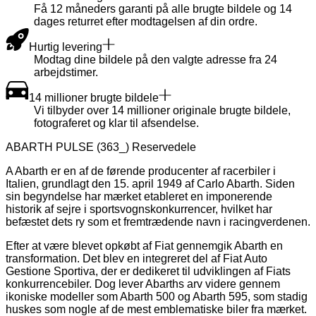
Få 12 måneders garanti på alle brugte bildele og 14
dages returret efter modtagelsen af din ordre.
Hurtig levering
Modtag dine bildele på den valgte adresse fra 24
arbejdstimer.
14 millioner brugte bildele
Vi tilbyder over 14 millioner originale brugte bildele,
fotograferet og klar til afsendelse.
ABARTH PULSE (363_) Reservedele
A Abarth er en af de førende producenter af racerbiler i
Italien, grundlagt den 15. april 1949 af Carlo Abarth. Siden
sin begyndelse har mærket etableret en imponerende
historik af sejre i sportsvognskonkurrencer, hvilket har
befæstet dets ry som et fremtrædende navn i racingverdenen.
Efter at være blevet opkøbt af Fiat gennemgik Abarth en
transformation. Det blev en integreret del af Fiat Auto
Gestione Sportiva, der er dedikeret til udviklingen af Fiats
konkurrencebiler. Dog lever Abarths arv videre gennem
ikoniske modeller som Abarth 500 og Abarth 595, som stadig
huskes som nogle af de mest emblematiske biler fra mærket.