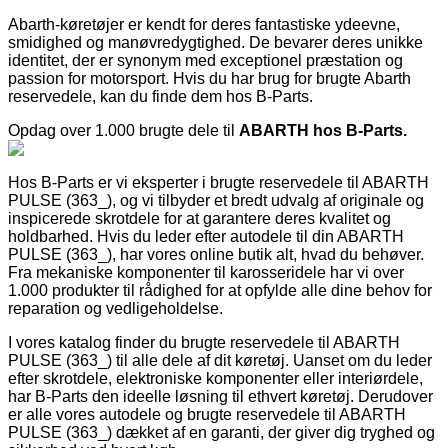
Abarth-køretøjer er kendt for deres fantastiske ydeevne,
smidighed og manøvredygtighed. De bevarer deres unikke
identitet, der er synonym med exceptionel præstation og
passion for motorsport. Hvis du har brug for brugte Abarth
reservedele, kan du finde dem hos B-Parts.
Opdag over 1.000 brugte dele til
ABARTH hos B-Parts.
Hos B-Parts er vi eksperter i brugte reservedele til ABARTH
PULSE (363_), og vi tilbyder et bredt udvalg af originale og
inspicerede skrotdele for at garantere deres kvalitet og
holdbarhed. Hvis du leder efter autodele til din ABARTH
PULSE (363_), har vores online butik alt, hvad du behøver.
Fra mekaniske komponenter til karosseridele har vi over
1.000 produkter til rådighed for at opfylde alle dine behov for
reparation og vedligeholdelse.
I vores katalog finder du brugte reservedele til ABARTH
PULSE (363_) til alle dele af dit køretøj. Uanset om du leder
efter skrotdele, elektroniske komponenter eller interiørdele,
har B-Parts den ideelle løsning til ethvert køretøj. Derudover
er alle vores autodele og brugte reservedele til ABARTH
PULSE (363_) dækket af en garanti, der giver dig tryghed og