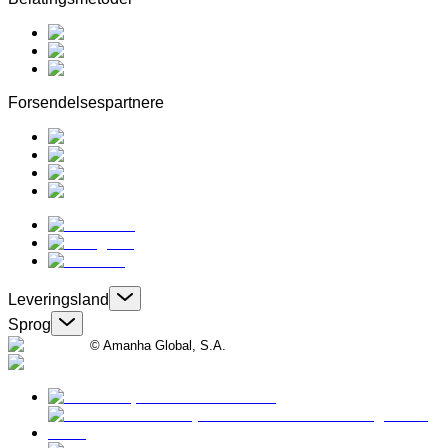
Forsendelsespartnere
Leveringsland
Sprog
© Amanha Global, S.A.