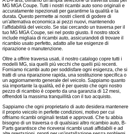
A B-Parts, offriamo un'ampia selezione di traversa usati per
MG MGA Coupe. Tutti i nostri ricambi auto sono originali e
accuratamente ispezionati per garantirne la qualità e la
durata. Questo permette ai nostri clienti di godere di
un'alternativa economica ai pezzi nuovi, mantenendo
l'affidabilità del veicolo. Se stai cercando un traversa per il
tuo MG MGA Coupe, sei nel posto giusto. Il nostro stock
include migliaia di ricambi auto, assicurandoti di trovare il
ricambio usato perfetto, adatto alle tue esigenze di
riparazione o manutenzione.
Oltre a offrire traversa usati, il nostro catalogo copre tutti i
modelli MG, sia quelli più vecchi che quelli più recenti.
Forniamo ricambi auto per soddisfare ogni esigenza, che si
tratti di una riparazione rapida, una sostituzione specifica o
un aggiornamento generale del veicolo. Sappiamo quanto
sia importante la qualità, ed è per questo che ogni nostro
pezzo di ricambio è coperto da una garanzia di 12 mesi,
offrendoti la massima tranquillità con il tuo acquisto.
Sappiamo che ogni proprietario di auto desidera mantenere
il proprio veicolo in perfette condizioni, motivo per cui
offriamo ricambi originali testati e approvati. Che tu abbia
bisogno di un traversa o di qualsiasi altro ricambio auto, B-
Parts garantisce che riceverai ricambi usati affidabili e ad
alte prestazioni, pronti per un'installazione senza problemi.